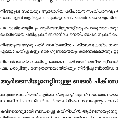
നിങ്ങളുടെ സ്ഥലവും ആരോഗ്യ പരിപാലന സംവിധാനവും അന
നാമങ്ങളിൽ ആർട്ടെനം, ആർട്ടെസൺ, ഫാൽസിഗോ എന്നിവ ഉൾ
പല രാജ്യങ്ങളിലും, ആർടെസ്യൂനേറ്റ് ഒരു പൊതുവായ മരുന
പൊതുവായ പതിപ്പുകൾ ബ്രാൻഡ്-നെയിം ഓപ്ഷനുകൾ പ
നിങ്ങളുടെ ആശുപത്രി അല്ലെങ്കിൽ ചികിത്സാ കേന്ദ്രം ന
എല്ലാ പതിപ്പുകളും ഒരേ ഗുണമേന്മയും കാര്യക്ഷമതയും ഉ
നിങ്ങൾ യാത്ര ചെയ്യുകയാണെങ്കിൽ അല്ലെങ്കിൽ മറ്റ് ര
ഫലപ്രാപ്തിയും ഒന്നുതന്നെയായിരിക്കും. നിർദ്ദിഷ്ട ബ്രാൻഡ്
ആർടെസ്യൂനേറ്റിനുള്ള ബദൽ ചികിത്
കടുത്ത മലേറിയക്ക് ആർടെസ്യൂനേറ്റ് ആണ് സാധാരണയായി തി
ഡോക്സിസൈക്ലിൻ ചേർത്ത ക്വിനൈൻ ഇപ്പോഴും ഫലപ്രദമാ
ക്വിനൈനുമായി ബന്ധപ്പെട്ട ക്വിനിഡിൻ, ആർടെസ്യൂനേറ്റ്
നിരീക്ഷണം ആവശ്യമാണ്, കൂടാതെ ആർടെസ്യൂനേറ്റിനേക്ക