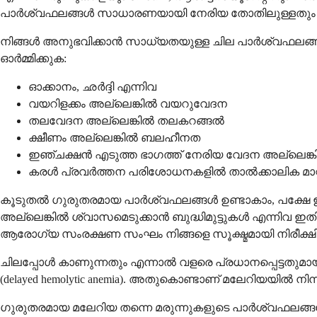
പാർശ്വഫലങ്ങൾ സാധാരണയായി നേരിയ തോതിലുള്ളതും ശര
നിങ്ങൾ അനുഭവിക്കാൻ സാധ്യതയുള്ള ചില പാർശ്വഫലങ്ങ
ഓർമ്മിക്കുക:
ഓക്കാനം, ഛർദ്ദി എന്നിവ
വയറിളക്കം അല്ലെങ്കിൽ വയറുവേദന
തലവേദന അല്ലെങ്കിൽ തലകറങ്ങൽ
ക്ഷീണം അല്ലെങ്കിൽ ബലഹീനത
ഇഞ്ചക്ഷൻ എടുത്ത ഭാഗത്ത് നേരിയ വേദന അല്ലെങ
കരൾ പ്രവർത്തന പരിശോധനകളിൽ താൽക്കാലിക മാറ്
കൂടുതൽ ഗുരുതരമായ പാർശ്വഫലങ്ങൾ ഉണ്ടാകാം, പക്ഷേ 
അല്ലെങ്കിൽ ശ്വാസമെടുക്കാൻ ബുദ്ധിമുട്ടുകൾ എന്നിവ ഇത
ആരോഗ്യ സംരക്ഷണ സംഘം നിങ്ങളെ സൂക്ഷ്മമായി നിരീക്ഷിക്
ചിലപ്പോൾ കാണുന്നതും എന്നാൽ വളരെ പ്രധാനപ്പെട്ടതു
(delayed hemolytic anemia). അതുകൊണ്ടാണ് മലേറിയയി
ഗുരുതരമായ മലേറിയ തന്നെ മരുന്നുകളുടെ പാർശ്വഫലങ്ങള