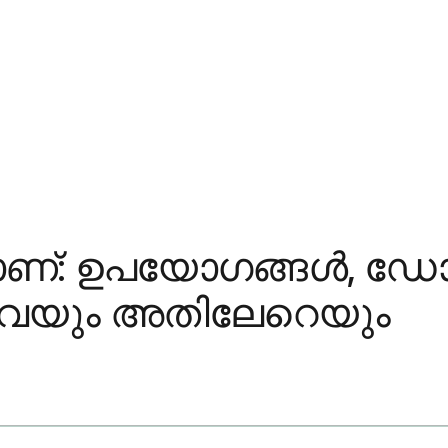
്താണ്: ഉപയോഗങ്ങൾ, ഡ
ിവയും അതിലേറെയും