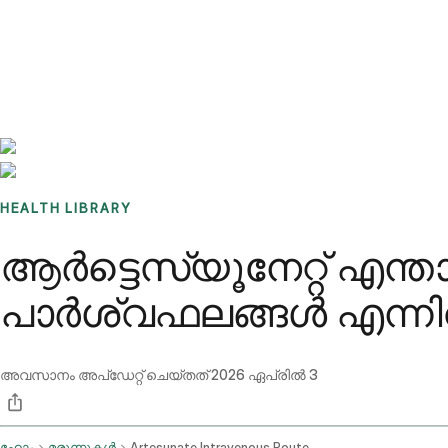
Benchmarks
Stories
FAQ
Sign up / Log in
HEALTH LIBRARY
ആർട്ടെസ്യൂനേറ്റ് എന
പാർശ്വഫലങ്ങൾ എന്ന
അവസാനം അപ്ഡേറ്റ് ചെയ്തത്
2026 ഏപ്രിൽ 3
ഹോം
മരുന്നുകൾ
Artesunate Intravenous Route