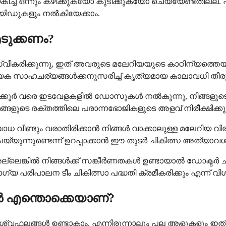
്യേകിച്ച് ഒന്നും കഴിക്കുകയോ കുടിക്കുകയോ ചെയ്യേണ്ടതില്ല
ലൂയിഡുകളും നൽകിയേക്കാം.
ടുക്കണം?
 സ്വീകരിക്കുന്നു, ഇത് അവരുടെ മലേറിയയുടെ കാഠിന്യത്ത
ത്യേക സാഹചര്യങ്ങൾക്കനുസരിച്ച് കൃത്യമായ കാലാവധി തീരുമ
്കൂർ വരെ ഇടവേളകളിൽ ഡോസുകൾ നൽകുന്നു, നിങ്ങളുടെ രോ
ിങ്ങളുടെ രക്തത്തിലെ പരാന്നഭോജികളുടെ അളവ് നിരീക്ഷിക്കു
 വീണ്ടും വരാതിരിക്കാൻ നിങ്ങൾ വാക്കാലുള്ള മലേറിയ വിരുദ
ചെയ്യുന്നുണ്ടെന്ന് ഉറപ്പാക്കാൻ ഈ തുടർ ചികിത്സ അത്യാവ
െങ്കിൽ നിങ്ങൾക്ക് സങ്കീർണതകൾ ഉണ്ടായാൽ ഡോക്ടർ ചികിത
രിപാലന ടീം ചികിത്സാ പദ്ധതി ക്രമീകരിക്കും എന്ന് വിശ
ങൾ എന്തൊക്കെയാണ്?
ശ്വഫലങ്ങൾ ഉണ്ടാകാം, എന്നിരുന്നാലും പല ആളുകളും ഇത്