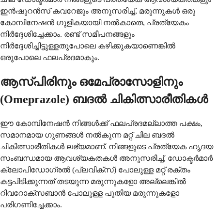
ഇൻഷുറൻസ് കവറേജും അനുസരിച്ച്, മരുന്നുകൾ ഒരു
കോമ്പിനേഷൻ ഗുളികയായി നൽകാതെ, പ്രത്യേകം
നിർദ്ദേശിച്ചേക്കാം. രണ്ട് സമീപനങ്ങളും
നിർദ്ദേശിച്ചിട്ടുള്ളതുപോലെ കഴിക്കുകയാണെങ്കിൽ
ഒരുപോലെ ഫലപ്രദമാകും.
ആസ്പിരിനും ഒമേപ്രാസോളിനും
(Omeprazole) ബദൽ ചികിത്സാരീതികൾ
ഈ കോമ്പിനേഷൻ നിങ്ങൾക്ക് ഫലപ്രദമല്ലാത്ത പക്ഷം,
സമാനമായ ഗുണങ്ങൾ നൽകുന്ന മറ്റ് ചില ബദൽ
ചികിത്സാരീതികൾ ലഭ്യമാണ്. നിങ്ങളുടെ പ്രത്യേക ഹൃദയ
സംബന്ധമായ ആവശ്യകതകൾ അനുസരിച്ച്, ഡോക്ടർമാർ
ക്ലോപിഡോഗ്രൽ (പ്ലവിക്സ്) പോലുള്ള മറ്റ് രക്തം
കട്ടപിടിക്കുന്നത് തടയുന്ന മരുന്നുകളോ അല്ലെങ്കിൽ
റിവറോക്സബാൻ പോലുള്ള പുതിയ മരുന്നുകളോ
പരിഗണിച്ചേക്കാം.