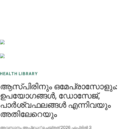
Benchmarks
Stories
FAQ
Sign up / Log in
HEALTH LIBRARY
ആസ്പിരിനും ഒമേപ്രാസോളും:
ഉപയോഗങ്ങൾ, ഡോസേജ്,
പാർശ്വഫലങ്ങൾ എന്നിവയും
അതിലേറെയും
അവസാനം അപ്ഡേറ്റ് ചെയ്തത്
2026 ഏപ്രിൽ 3