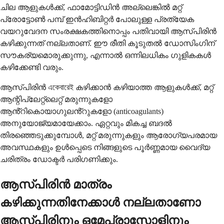
ചില ആളുകൾക്ക്, ഫാമോട്ടിഡിൻ അല്ലെങ്കിൽ മറ്റ്
പ്രോട്ടോൺ പമ്പ് ഇൻഹിബിറ്റർ പോലുള്ള പ്രത്യേക
വയറുവേദന സംരക്ഷകത്തിനൊപ്പം പതിവായി ആസ്പിരിൻ
കഴിക്കുന്നത് നല്ലതാണ്. ഈ രീതി കൂടുതൽ ഡോസിംഗിന്
സൗകര്യമൊരുക്കുന്നു, എന്നാൽ ഒന്നിലധികം ഗുളികകൾ
കഴിക്കേണ്ടി വരും.
ആസ്പിരിൻ একেবারেই കഴിക്കാൻ കഴിയാത്ത ആളുകൾക്ക്, മറ്റ്
ആന്റിപ്ലേറ്റ്‌ലെറ്റ് മരുന്നുകളോ
ആൻ്റികൊയാഗുലൻ്റുകളോ (anticoagulants)
അനുയോജ്യമായേക്കാം. ഏറ്റവും മികച്ച ബദൽ
തിരഞ്ഞെടുക്കുമ്പോൾ, മറ്റ് മരുന്നുകളും ആരോഗ്യപരമായ
അവസ്ഥകളും ഉൾപ്പെടെ നിങ്ങളുടെ പൂർണ്ണമായ വൈദ്യ
ചരിത്രം ഡോക്ടർ പരിഗണിക്കും.
ആസ്പിരിൻ മാത്രം
കഴിക്കുന്നതിനേക്കാൾ നല്ലതാണോ
ആസ്പിരിനും ഒമേപ്രാസോളിനും