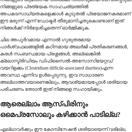
നിങ്ങളുടെ പ്രത്യേക സാഹചര്യത്തിൽ
അപകടസാധ്യതകളെക്കാൾ കൂടുതൽ പ്രയോജനകരമാണ്
ഈ മരുന്ന് എന്ന് ഡോക്ടർ തീരുമാനിച്ചതുകൊണ്ടാണ് ഇത്
നിങ്ങൾക്ക് നിർദ്ദേശിച്ചതെന്ന് ഓർമ്മിക്കുക.
ചില അപൂർവമായ എന്നാൽ ഗുരുതരമായ
പാർശ്വഫലങ്ങളിൽ കഠിനമായ അലർജി പ്രതികരണങ്ങൾ,
കരൾ സംബന്ധമായ പ്രശ്നങ്ങൾ, അല്ലെങ്കിൽ
ക്ലോസ്ട്രിഡിയം ഡിഫിസൈൽ-അസോസിയേറ്റഡ്
വയറിളക്കം (Clostridium difficile-associated diarrhea)എന്ന
അവസ്ഥ എന്നിവ ഉൾപ്പെടുന്നു. ഇവ സാധാരണ
അല്ലാത്തവയാണെങ്കിലും, ആവശ്യമായപ്പോൾ ശരിയായ
പരിചരണം തേടാൻ ഇത് നിങ്ങളെ സഹായിക്കും.
ആരെല്ലാം ആസ്പിരിനും
ഒമെപ്രസോലും കഴിക്കാൻ പാടില്ല?
എല്ലാവർക്കും ഈ കോമ്പിനേഷൻ ശരിയായെന്ന് വരില്ല,