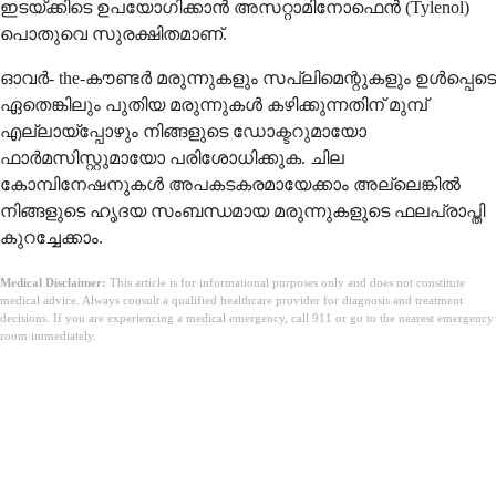
ഇടയ്ക്കിടെ ഉപയോഗിക്കാൻ അസറ്റാമിനോഫെൻ (Tylenol)
പൊതുവെ സുരക്ഷിതമാണ്.
ഓവർ- the-കൗണ്ടർ മരുന്നുകളും സപ്ലിമെന്റുകളും ഉൾപ്പെടെ
ഏതെങ്കിലും പുതിയ മരുന്നുകൾ കഴിക്കുന്നതിന് മുമ്പ്
എല്ലായ്പ്പോഴും നിങ്ങളുടെ ഡോക്ടറുമായോ
ഫാർമസിസ്റ്റുമായോ പരിശോധിക്കുക. ചില
കോമ്പിനേഷനുകൾ അപകടകരമായേക്കാം അല്ലെങ്കിൽ
നിങ്ങളുടെ ഹൃദയ സംബന്ധമായ മരുന്നുകളുടെ ഫലപ്രാപ്തി
കുറച്ചേക്കാം.
Medical Disclaimer:
This article is for informational purposes only and does not constitute
medical advice. Always consult a qualified healthcare provider for diagnosis and treatment
decisions. If you are experiencing a medical emergency, call 911 or go to the nearest emergency
room immediately.