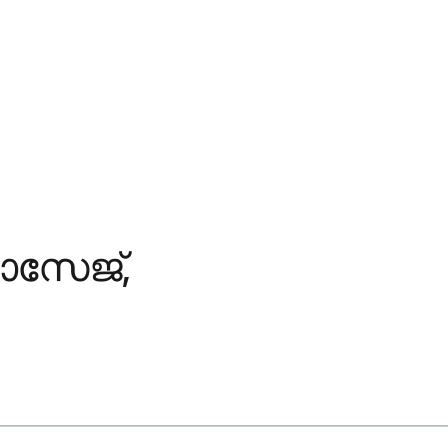
ോസേജ്,