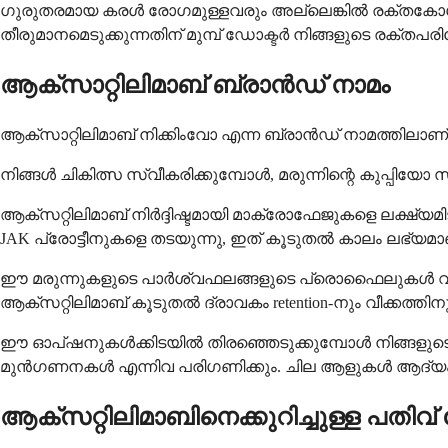
ഗുരുതരമായ കരൾ രോഗമുള്ളവരും അല്ലെങ്കിൽ രക്തകോശ
തീരുമാനമെടുക്കുന്നതിന് മുമ്പ് ഡോക്ടർ നിങ്ങളുടെ 
ആക്സാറ്റിലിമാബ് ബ്രാൻഡ് നാമം
ആക്സാറ്റിലിമാബ് നിക്കിംവോ എന്ന ബ്രാൻഡ് നാമത്തിലാണ
നിങ്ങൾ ചികിത്സ സ്വീകരിക്കുമ്പോൾ, മരുന്നിന്റെ കുപ്പിയ
ആക്സറ്റിലിമാബ് നിർദ്ദിഷ്ടമായി മാക്രോഫേജുകളെ ലക്ഷ്യമ
JAK പ്രോട്ടീനുകളെ തടയുന്നു, ഇത് കൂടുതൽ കാലം ലഭ്യമാണ
ഈ മരുന്നുകളുടെ പാർശ്വഫലങ്ങളുടെ പ്രൊഫൈലുകൾ വ്യത്യാ
ആക്സറ്റിലിമാബ് കൂടുതൽ ദ്രാവകം retention-നും വീക്കത്തി
ഈ ഓപ്ഷനുകൾക്കിടയിൽ തിരഞ്ഞെടുക്കുമ്പോൾ നിങ്ങളുട
മുൻഗണനകൾ എന്നിവ പരിഗണിക്കും. ചില ആളുകൾ ആദ്യം ഒരു മരു
ആക്സറ്റിലിമാബിനെക്കുറിച്ചുള്ള പതിവ