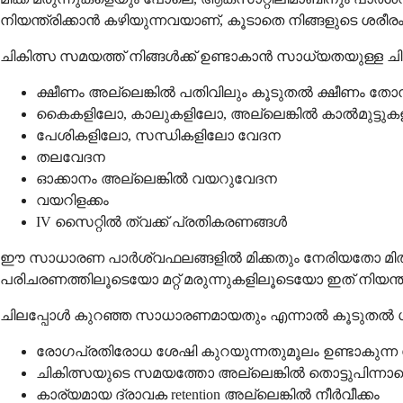
നിയന്ത്രിക്കാൻ കഴിയുന്നവയാണ്, കൂടാതെ നിങ്ങളുടെ ശരീരം 
ചികിത്സ സമയത്ത് നിങ്ങൾക്ക് ഉണ്ടാകാൻ സാധ്യതയുള്ള
ക്ഷീണം അല്ലെങ്കിൽ പതിവിലും കൂടുതൽ ക്ഷീണം തോന
കൈകളിലോ, കാലുകളിലോ, അല്ലെങ്കിൽ കാൽമുട്ടുകളി
പേശികളിലോ, സന്ധികളിലോ വേദന
തലവേദന
ഓക്കാനം അല്ലെങ്കിൽ വയറുവേദന
വയറിളക്കം
IV സൈറ്റിൽ ത്വക്ക് പ്രതികരണങ്ങൾ
ഈ സാധാരണ പാർശ്വഫലങ്ങളിൽ മിക്കതും നേരിയതോ മിത
പരിചരണത്തിലൂടെയോ മറ്റ് മരുന്നുകളിലൂടെയോ ഇത് നിയന്ത്
ചിലപ്പോൾ കുറഞ്ഞ സാധാരണമായതും എന്നാൽ കൂടുതൽ ഗുര
രോഗപ്രതിരോധ ശേഷി കുറയുന്നതുമൂലം ഉണ്ടാകു
ചികിത്സയുടെ സമയത്തോ അല്ലെങ്കിൽ തൊട്ടുപിന്ന
കാര്യമായ ദ്രാവക retention അല്ലെങ്കിൽ നീർവീക്കം