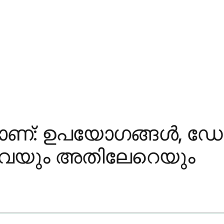
്താണ്: ഉപയോഗങ്ങൾ, ഡ
ിവയും അതിലേറെയും