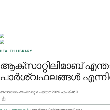
Benchmarks
Stories
FAQ
Sign up / Log in
HEALTH LIBRARY
ആക്സാറ്റിലിമാബ് എന
പാർശ്വഫലങ്ങൾ എന്ന
അവസാനം അപ്ഡേറ്റ് ചെയ്തത്
2026 ഏപ്രിൽ 3
ഹോം
മരുന്നുകൾ
Axatilimab Csfr Intravenous Route