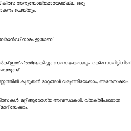
കിത്സ അനുയോജ്യമായേക്കില്ല. ഒരു
ലോകനം ചെയ്യും.
ു ബ്രാൻഡ് നാമം ഇതാണ്.
ൾക്ക് ഇത് പ്രത്യേകിച്ചും സഹായകമാകും. റക്സൊലിറ്റിനിബ്
യമുണ്ട്.
ണ്ണത്തിൽ കൂടുതൽ മാറ്റങ്ങൾ വരുത്തിയേക്കാം, അതേസമയം
ികിത്സകൾ, മറ്റ് ആരോഗ്യ അവസ്ഥകൾ, വ്യക്തിപരമായ
മാറിയേക്കാം.