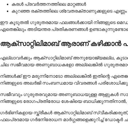
കരൾ പ്രവർത്തനത്തിലെ മാറ്റങ്ങൾ
കുറഞ്ഞ രക്തത്തിലെ ശ്വേതരക്താണുക്കളുടെ എണ്ണം
ഈ കൂടുതൽ ഗുരുതരമായ ഫലങ്ങൾക്കായി നിങ്ങളുടെ മെഡിക്
ഏതെങ്കിലും അടിയന്തര പ്രതികരണങ്ങൾ ഉണ്ടാകുന്നുണ്ടോ
ആക്സാറ്റിലിമാബ് ആരാണ് കഴിക്കാൻ പാ
എല്ലാവർക്കും ആക്സാറ്റിലിമാബ് അനുയോജ്യമല്ല, കൂടാത
ചില സജീവമായ അണുബാധകളോ അല്ലെങ്കിൽ ഗുരുതരമായ ര
നിങ്ങൾക്ക് ഈ മരുന്നിനോടോ അല്ലെങ്കിൽ ഇതിന്റെ ഏതെങ്ക
നിങ്ങളുടെ അലർജി സംബന്ധമായ വിവരങ്ങൾ പരിശോധിക്കു
സജീവവും ഗുരുതരവുമായ അണുബാധയുള്ള ആളുകൾ സാധാരണയായ
നിങ്ങളുടെ രോഗപ്രതിരോധ ശേഷിയെ ബാധിക്കുന്നതിനാൽ, അ
ഗർഭിണികളായ സ്ത്രീകൾ ആക്സാറ്റിലിമാബ് സ്വീകരിക്കരുത
ഫലപ്രദമായ ഗർഭനിരോധന മാർഗ്ഗങ്ങളെക്കുറിച്ച് ഡോക്ടർ ചർ