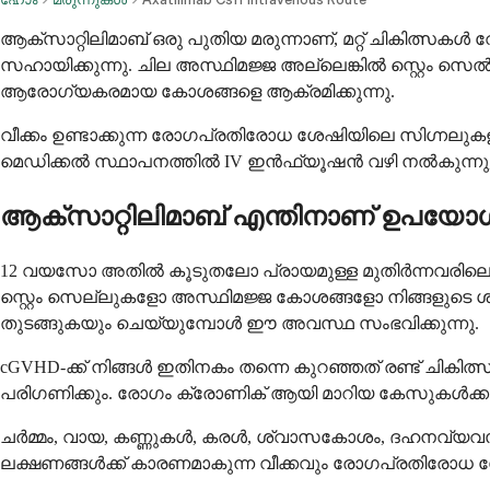
ആക്സാറ്റിലിമാബ് ഒരു പുതിയ മരുന്നാണ്, മറ്റ് ചികിത്സകൾ വ
സഹായിക്കുന്നു. ചില അസ്ഥിമജ്ജ അല്ലെങ്കിൽ സ്റ്റെം സ
ആരോഗ്യകരമായ കോശങ്ങളെ ആക്രമിക്കുന്നു.
വീക്കം ഉണ്ടാക്കുന്ന രോഗപ്രതിരോധ ശേഷിയിലെ സിഗ്നലുകള
മെഡിക്കൽ സ്ഥാപനത്തിൽ IV ഇൻഫ്യൂഷൻ വഴി നൽകുന്നു, കൂ
ആക്സാറ്റിലിമാബ് എന്തിനാണ് ഉപയോഗിക
12 വയസോ അതിൽ കൂടുതലോ പ്രായമുള്ള മുതിർന്നവരിലെയും കുട
സ്റ്റെം സെല്ലുകളോ അസ്ഥിമജ്ജ കോശങ്ങളോ നിങ്ങളുടെ
തുടങ്ങുകയും ചെയ്യുമ്പോൾ ഈ അവസ്ഥ സംഭവിക്കുന്നു.
cGVHD-ക്ക് നിങ്ങൾ ഇതിനകം തന്നെ കുറഞ്ഞത് രണ്ട് ചികിത്
പരിഗണിക്കും. രോഗം ക്രോണിക് ആയി മാറിയ കേസുകൾക്കായാണ
ചർമ്മം, വായ, കണ്ണുകൾ, കരൾ, ശ്വാസകോശം, ദഹനവ്യവസ്ഥ 
ലക്ഷണങ്ങൾക്ക് കാരണമാകുന്ന വീക്കവും രോഗപ്രതിരോധ ശേ