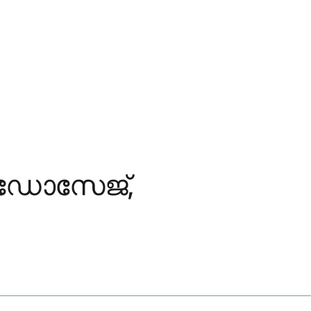
 ഡോസേജ്,