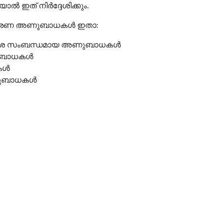
ാൽ ഇത് നിർദ്ദേശിക്കും.
ാധാരണ അണുബാധകൾ ഇതാ:
ാസകോശ സംബന്ധമായ അണുബാധകൾ
ണുബാധകൾ
ധകൾ
അണുബാധകൾ
ായ
ത്രോമ