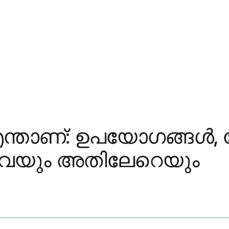
താണ്: ഉപയോഗങ്ങൾ,
ിവയും അതിലേറെയും