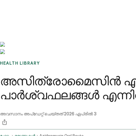
Benchmarks
Stories
FAQ
Sign up / Log in
HEALTH LIBRARY
അസിത്രോമൈസിൻ എന്
പാർശ്വഫലങ്ങൾ എന്ന
അവസാനം അപ്ഡേറ്റ് ചെയ്തത്
2026 ഏപ്രിൽ 3
ഹോം
മരുന്നുകൾ
Azithromycin Oral Route