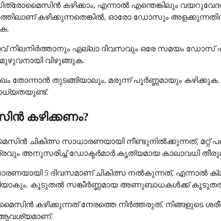
ത്രോമൈസിൻ കഴിക്കാം, എന്നാൽ എന്തെങ്കിലും വയറുവേ
തിലാണ് കഴിക്കുന്നതെങ്കിൽ, ഓരോ ഡോസും അളക്കുന്നതിന് മുമ
ുക.
യ അളവ് നിലനിർത്താനും എല്ലാ ദിവസവും ഒരേ സമയം ഡോസ് 
 മുഴുവനായി വിഴുങ്ങുക.
സുഖം തോന്നാൻ തുടങ്ങിയാലും, മരുന്ന് പൂർണ്ണമായും കഴിക്ക
ധ്യതയുണ്ട്.
ൻ കഴിക്കണം?
 ചികിത്സ സാധാരണയായി നീണ്ടുനിൽക്കുന്നത്, മറ്റ് പല
രവും അനുസരിച്ച് ഡോക്ടർമാർ കൃത്യമായ കാലാവധി തീരുമാ
ായി 5 ദിവസമാണ് ചികിത്സ നൽകുന്നത്, എന്നാൽ ക്ല
ും. കൂടുതൽ സങ്കീർണ്ണമായ അണുബാധകൾക്ക് കൂടുതൽ കാല
ിൻ കഴിക്കുന്നത് നേരത്തെ നിർത്തരുത്. നിങ്ങളുടെ ശരീ
ും ആവശ്യമാണ്.