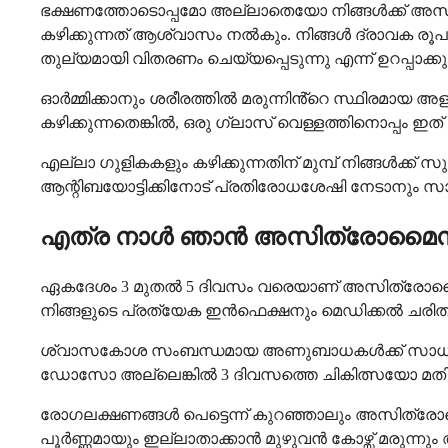
ഭക്ഷണത്തോടൊപ്പമോ അല്ലാതെയോ നിങ്ങൾക്ക് അസി
കഴിക്കുന്നത് ആശ്വാസം നൽകും. നിങ്ങൾ ദ്രാവക രൂപത്
തുല്യമായി വിതരണം ചെയ്യപ്പെടുന്നു എന്ന് ഉറപ്പാക്ക
ഓർമ്മിക്കാനും ശരീരത്തിൽ മരുന്നിൻ്റെ സ്ഥിരമാ
കഴിക്കുന്നതെങ്കിൽ, ഒരു ഗ്ലാസ് വെള്ളത്തിനൊപ്പം ഇത്
എല്ലാ ഗുളികകളും കഴിക്കുന്നതിന് മുമ്പ് നിങ്ങൾക്ക് 
ആന്റിബയോട്ടിക്കിനോട് പ്രതിരോധശേഷി നേടാനും സാ
എത്ര നാൾ ഞാൻ അസിത്രോമൈസി
ഏകദേശം 3 മുതൽ 5 ദിവസം വരെയാണ് അസിത്രോമൈസിൻ
നിങ്ങളുടെ പ്രത്യേക ഇൻഫെക്ഷനും മെഡിക്കൽ ചരിത്
ശ്വാസകോശ സംബന്ധമായ അണുബാധകൾക്ക് സാധാരണയ
ഡോസോ അല്ലെങ്കിൽ 3 ദിവസത്തെ ചികിത്സയോ മതിയാക
രോഗലക്ഷണങ്ങൾ പെട്ടെന്ന് കുറഞ്ഞാലും അസിത്രോമൈസ
പൂർണ്ണമായും ഇല്ലാതാക്കാൻ മുഴുവൻ കോഴ്സ് മരുന്ന