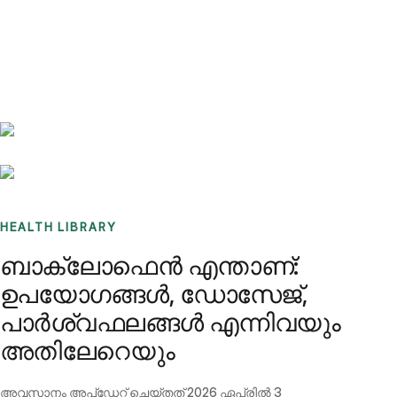
Benchmarks
Stories
FAQ
Sign up / Log in
HEALTH LIBRARY
ബാക്ലോഫെൻ എന്താണ്:
ഉപയോഗങ്ങൾ, ഡോസേജ്,
പാർശ്വഫലങ്ങൾ എന്നിവയും
അതിലേറെയും
അവസാനം അപ്ഡേറ്റ് ചെയ്തത്
2026 ഏപ്രിൽ 3