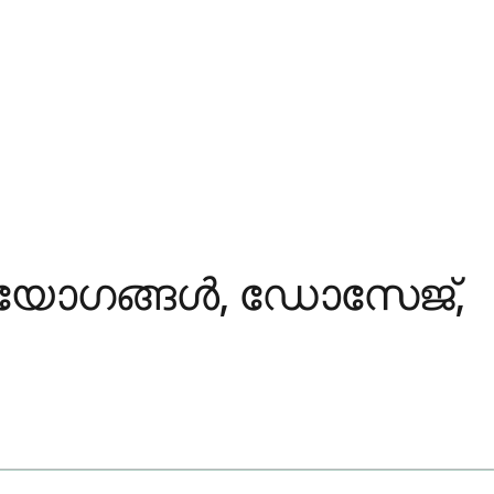
പയോഗങ്ങൾ, ഡോസേജ്,