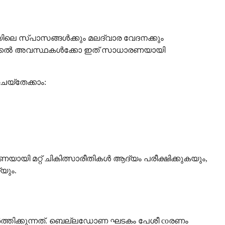
ിയിലെ സ്പാസങ്ങൾക്കും മലദ്വാര വേദനക്കും
ല മെഡിക്കൽ അവസ്ഥകൾക്കോ ഇത് സാധാരണയായി
യ്തേക്കാം:
ായി മറ്റ് ചികിത്സാരീതികൾ ആദ്യം പരീക്ഷിക്കുകയും,
യും.
ർത്തിക്കുന്നത്. ബെല്ലഡോണ ഘടകം പേശീ coരണം