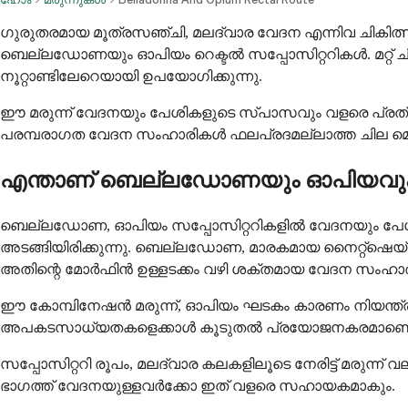
ഗുരുതരമായ മൂത്രസഞ്ചി, മലദ്വാര വേദന എന്നിവ ചികിത്സിക
ബെല്ലഡോണയും ഓപിയം റെക്ടൽ സപ്പോസിറ്ററികൾ. മറ്റ
നൂറ്റാണ്ടിലേറെയായി ഉപയോഗിക്കുന്നു.
ഈ മരുന്ന് വേദനയും പേശികളുടെ സ്പാസവും വളരെ പ്രത്യേകമ
പരമ്പരാഗത വേദന സംഹാരികൾ ഫലപ്രദമല്ലാത്ത ചില മെ
എന്താണ് ബെല്ലഡോണയും ഓപിയവു
ബെല്ലഡോണ, ഓപിയം സപ്പോസിറ്ററികളിൽ വേദനയും പേശികളു
അടങ്ങിയിരിക്കുന്നു. ബെല്ലഡോണ, മാരകമായ നൈറ്റ്ഷെയ്
അതിന്റെ മോർഫിൻ ഉള്ളടക്കം വഴി ശക്തമായ വേദന സംഹാര
ഈ കോമ്പിനേഷൻ മരുന്ന്, ഓപിയം ഘടകം കാരണം നിയന്ത്രിത വ
അപകടസാധ്യതകളെക്കാൾ കൂടുതൽ പ്രയോജനകരമാണെങ്കിൽ 
സപ്പോസിറ്ററി രൂപം, മലദ്വാര കലകളിലൂടെ നേരിട്ട് മരുന്ന
ഭാഗത്ത് വേദനയുള്ളവർക്കോ ഇത് വളരെ സഹായകമാകും.