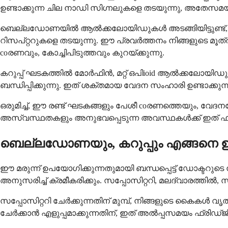
ഉണ്ടാക്കുന്ന ചില നാഡി സിഗ്നലുകളെ തടയുന്നു, അതേസമയം 
ബെല്ലഡോണയിൽ ആൽക്കലോയിഡുകൾ അടങ്ങിയിട്ടുണ്ട്, 
റിസപ്റ്ററുകളെ തടയുന്നു. ഈ പ്രവർത്തനം നിങ്ങളുടെ മ
coരണവും, കോച്ചിപിടുത്തവും കുറയ്ക്കുന്നു.
കറുപ്പ് ഘടകത്തിൽ മോർഫിൻ, മറ്റ് ഒപിioid ആൽക്കലോയിഡുക
ബന്ധിപ്പിക്കുന്നു. ഇത് ശക്തമായ വേദന സംഹാരി ഉണ്ടാക്കുന്
ഒരുമിച്ച്, ഈ രണ്ട് ഘടകങ്ങളും പേശീ coരണത്തെയും, വേദനയേ
അസ്വസ്ഥതകളും അനുഭവപ്പെടുന്ന അവസ്ഥകൾക്ക് ഇത് ഫലപ
ബെല്ലഡോണയും, കറുപ്പും എങ്ങനെ 
ഈ മരുന്ന് ഉപയോഗിക്കുന്നതുമായി ബന്ധപ്പെട്ട് ഡോക്ടറു
അനുസരിച്ച് ക്രമീകരിക്കും. സപ്പോസിറ്ററി, മലദ്വാരത്ത
സപ്പോസിറ്ററി ചേർക്കുന്നതിന് മുമ്പ്, നിങ്ങളുടെ കൈകൾ വ
ചേർക്കാൻ എളുപ്പമാക്കുന്നതിന്, ഇത് അൽപ്പസമയം ഫ്രിഡ്ജ