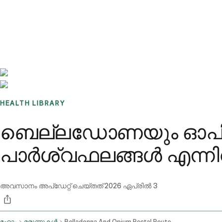
Benchmarks
Stories
FAQ
Sign up / Log in
HEALTH LIBRARY
ബെല്ലഡോണയും ഓപിയവു
പാർശ്വഫലങ്ങൾ എന്ന
അവസാനം അപ്ഡേറ്റ് ചെയ്തത്
2026 ഏപ്രിൽ 3
ഹോം
മരുന്നുകൾ
Belladonna And Opium Rectal Route