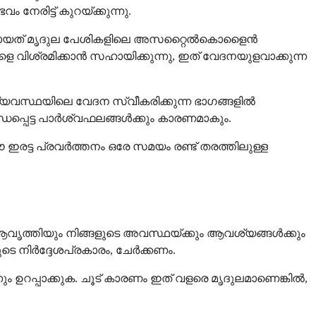
േരിട്ട് കുറയ്ക്കുന്നു.
, അതായത് മൃദുല പേശികളിലെ അസറ്റൈൽകൊളൈൻ
വിശ്രമിക്കാൻ സഹായിക്കുന്നു, ഇത് വേദനയുളവാക്കുന്ന
ീവ്യവസ്ഥയിലെ വേദന സ്വീകരിക്കുന്ന ഭാഗങ്ങളിൽ
ബന്ധപ്പെട്ട പാർശ്വഫലങ്ങൾക്കും കാരണമാകും.
 ഈ ഇരട്ട പ്രവർത്തനം ഒരേ സമയം രണ്ട് തരത്തിലുള്ള
 ആവൃത്തിയും നിങ്ങളുടെ അവസ്ഥയ്ക്കും ആവശ്യങ്ങൾക്കും
െ നിർദ്ദേശപ്രകാരം, ചേർക്കണം.
നും ഉറപ്പാക്കുക. ചൂട് കാരണം ഇത് വളരെ മൃദുലമാണെങ്കിൽ,