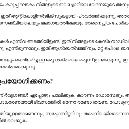
കറുപ്പ് ഘടകം നിങ്ങളുടെ തലച്ചോറിലെ വേദനയുടെ അനുഭവം ന
ഇത് ആന്റികോളിനർജിക്സുകളായി പ്രവർത്തിക്കുന്നു
ൂത്രസഞ്ചിയിലെയും മലാശയത്തിലെയും അനൈച്ഛിക പേശികളെ 
ൾ എന്നിവ അടങ്ങിയിട്ടുണ്ട്, ഇത് നിങ്ങളുടെ കേന്ദ്ര നാഡ
നു, എന്നിരുന്നാലും, ഇത് ആശ്രയത്വത്തിനും, മറ്റ് ഒപിioid-
യും ലക്ഷ്യമിട്ടുള്ള ഒരു ശക്തമായ മരുന്ന് ഉണ്ടാക്കുന്നു.
്രദമാക്കുന്നു.
ഉപയോഗിക്കണം?
ടെ നിർദ്ദേശങ്ങൾ എപ്പോഴും പാലിക്കുക, കാരണം ഡോസേജും,
ിൽ, സാധാരണയായി ദിവസത്തിൽ ഒന്നോ രണ്ടോ തവണ, ഡോക്ടറുട
ൃത്തിയുള്ളതാണെന്നും, സപ്പോസിറ്ററി റൂം താപനിലയിലാണെന്
ിൽ വെക്കുക.