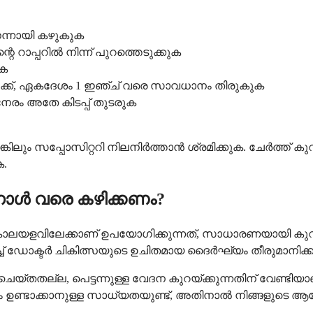
ന്നായി കഴുകുക
റെ റാപ്പറിൽ നിന്ന് പുറത്തെടുക്കുക
ുക
േക്ക്, ഏകദേശം 1 ഇഞ്ച് വരെ സാവധാനം തിരുകുക
റ് നേരം അതേ കിടപ്പ് തുടരുക
െങ്കിലും സപ്പോസിറ്ററി നിലനിർത്താൻ ശ്രമിക്കുക. ചേർത്ത്
ക.
ൾ വരെ കഴിക്കണം?
വിലേക്കാണ് ഉപയോഗിക്കുന്നത്, സാധാരണയായി കുറച്
 ഡോക്ടർ ചികിത്സയുടെ ഉചിതമായ ദൈർഘ്യം തീരുമാനിക്കു
യ്തതല്ല, പെട്ടന്നുള്ള വേദന കുറയ്ക്കുന്നതിന് വേണ്ടി
ണ്ടാക്കാനുള്ള സാധ്യതയുണ്ട്, അതിനാൽ നിങ്ങളുടെ ആര