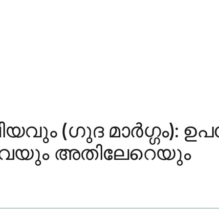
ം (ഗുദ മാർഗ്ഗം): ഉ
ിവയും അതിലേറെയും