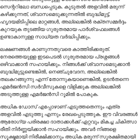
സെന്ററിലോ ബന്ധപ്പെടുക. കൂടുതൽ അളവിൽ മരുന്ന്
കഴിക്കുന്നത്, ശ്വാസമെടുക്കുന്നതിൽ ബുദ്ധിമുട്ട്,
ഹൃദയമിടിപ്പിലെ മാറ്റങ്ങൾ, അല്ലെങ്കിൽ രക്തസമ്മർദ്ദം
കുറയുക തുടങ്ങിയ ഗുരുതരമായ പാർശ്വഫലങ്ങൾ
ഉണ്ടാകാനുള്ള സാധ്യത വർദ്ധിപ്പിക്കും.
ലക്ഷണങ്ങൾ കാണുന്നതുവരെ കാത്തിരിക്കരുത്.
നേരത്തെയുള്ള ഇടപെടൽ ഗുരുതരമായ പ്രശ്നങ്ങൾ
ഒഴിവാക്കാൻ സഹായിക്കും. നിങ്ങൾക്ക് ശ്വാസമെടുക്കാൻ
ബുദ്ധിമുട്ടുണ്ടെങ്കിൽ, നെഞ്ചുവേദന, അല്ലെങ്കിൽ
തലകറങ്ങുന്നു എന്ന് തോന്നുകയാണെങ്കിൽ, ഉടൻതന്നെ
എമർജൻസി സർവീസുകളെ വിളിക്കുക അല്ലെങ്കിൽ
അടുത്തുള്ള എമർജൻസി റൂമിൽ പോകുക.
അധിക ഡോസ് എപ്പോഴാണ് എടുത്തതെന്നും എത്ര
അളവിൽ എടുത്തു എന്നും രേഖപ്പെടുത്തുക. ഈ വിവരങ്ങൾ
ആരോഗ്യ പരിരക്ഷാ ദാതാക്കൾക്ക് ഏറ്റവും മികച്ച ചികിത്സാ
രീതി നിർണ്ണയിക്കാൻ സഹായിക്കും. അവർ നിങ്ങളെ
സൂക്ഷ്മമായി നിരീക്ഷിക്കാനും അധിക മരുന്ന് സുരക്ഷിതമായി