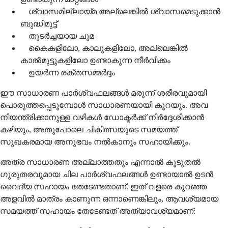
ശ്വാസമില്ലായ്മ അല്ലെങ്കിൽ ശ്വാസമെടുക്കാൻ
ബുദ്ധിമുട്ട്
തുടർച്ചയായ ചുമ
കൈകളിലോ, കാലുകളിലോ, അല്ലെങ്കിൽ
കാൽമുട്ടുകളിലോ ഉണ്ടാകുന്ന നീർവീക്കം
ഉയർന്ന രക്തസമ്മർദ്ദം
ഈ സാധാരണ പാർശ്വഫലങ്ങൾ മരുന്ന് ശരീരവുമായി
പൊരുത്തപ്പെടുമ്പോൾ സാധാരണയായി കുറയും. അവ
നിയന്ത്രിക്കാനുള്ള വഴികൾ ഡോക്ടർക്ക് നിർദ്ദേശിക്കാൻ
കഴിയും, അതുപോലെ ചികിത്സയുടെ സമയത്ത്
സുഖകരമായ അനുഭവം നൽകാനും സഹായിക്കും.
അത്ര സാധാരണ അല്ലാത്തതും എന്നാൽ കൂടുതൽ
ഗുരുതരവുമായ ചില പാർശ്വഫലങ്ങൾ ഉണ്ടായാൽ ഉടൻ
വൈദ്യ സഹായം തേടേണ്ടതാണ്. ഇത് വളരെ കുറഞ്ഞ
അളവിൽ മാത്രം കാണുന്ന ഒന്നാണെങ്കിലും, ആവശ്യമായ
സമയത്ത് സഹായം തേടേണ്ടത് അത്യാവശ്യമാണ്: