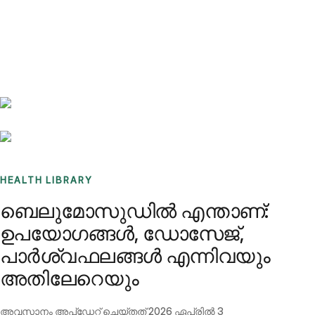
Benchmarks
Stories
FAQ
Sign up / Log in
HEALTH LIBRARY
ബെലുമോസുഡിൽ എന്താണ്:
ഉപയോഗങ്ങൾ, ഡോസേജ്,
പാർശ്വഫലങ്ങൾ എന്നിവയും
അതിലേറെയും
അവസാനം അപ്ഡേറ്റ് ചെയ്തത്
2026 ഏപ്രിൽ 3