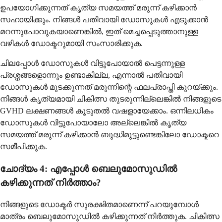
ഉപയോഗിക്കുന്നത് കൃത്യ സമയത്ത് മരുന്ന് കഴിക്കാൻ
സഹായിക്കും. നിങ്ങൾ പതിവായി ഡോസുകൾ എടുക്കാൻ
മറന്നുപോവുകയാണെങ്കിൽ, ഇത് മെച്ചപ്പെടുത്താനുള്ള
വഴികൾ ഡോക്ടറുമായി സംസാരിക്കുക.
ചിലപ്പോൾ ഡോസുകൾ വിട്ടുപോയാൽ പെട്ടന്നുള്ള
പ്രശ്നങ്ങളൊന്നും ഉണ്ടാകില്ല, എന്നാൽ പതിവായി
ഡോസുകൾ മുടക്കുന്നത് മരുന്നിന്റെ ഫലപ്രാപ്തി കുറയ്ക്കും.
നിങ്ങൾ കൃത്യമായി ചികിത്സ തുടരുന്നില്ലെങ്കിൽ നിങ്ങളുടെ
GVHD ലക്ഷണങ്ങൾ കൂടുതൽ വഷളായേക്കാം. ഒന്നിലധികം
ഡോസുകൾ വിട്ടുപോയാലോ അല്ലെങ്കിൽ കൃത്യ
സമയത്ത് മരുന്ന് കഴിക്കാൻ ബുദ്ധിമുട്ടുണ്ടെങ്കിലോ ഡോക്ടറെ
സമീപിക്കുക.
ചോദ്യം 4: എപ്പോൾ ബെലുമോസുഡിൽ
കഴിക്കുന്നത് നിർത്താം?
നിങ്ങളുടെ ഡോക്ടർ സുരക്ഷിതമാണെന്ന് പറയുമ്പോൾ
മാത്രം ബെലുമോസുഡിൽ കഴിക്കുന്നത് നിർത്തുക. ചികിത്സ