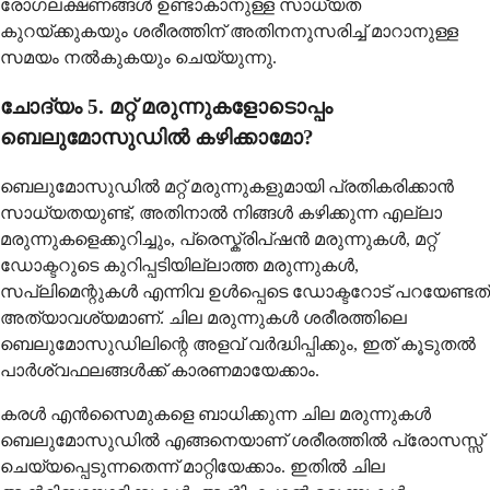
രോഗലക്ഷണങ്ങൾ ഉണ്ടാകാനുള്ള സാധ്യത
കുറയ്ക്കുകയും ശരീരത്തിന് അതിനനുസരിച്ച് മാറാനുള്ള
സമയം നൽകുകയും ചെയ്യുന്നു.
ചോദ്യം 5. മറ്റ് മരുന്നുകളോടൊപ്പം
ബെലുമോസുഡിൽ കഴിക്കാമോ?
ബെലുമോസുഡിൽ മറ്റ് മരുന്നുകളുമായി പ്രതികരിക്കാൻ
സാധ്യതയുണ്ട്, അതിനാൽ നിങ്ങൾ കഴിക്കുന്ന എല്ലാ
മരുന്നുകളെക്കുറിച്ചും, പ്രെസ്ക്രിപ്ഷൻ മരുന്നുകൾ, മറ്റ്
ഡോക്ടറുടെ കുറിപ്പടിയില്ലാത്ത മരുന്നുകൾ,
സപ്ലിമെന്റുകൾ എന്നിവ ഉൾപ്പെടെ ഡോക്ടറോട് പറയേണ്ടത്
അത്യാവശ്യമാണ്. ചില മരുന്നുകൾ ശരീരത്തിലെ
ബെലുമോസുഡിലിന്റെ അളവ് വർദ്ധിപ്പിക്കും, ഇത് കൂടുതൽ
പാർശ്വഫലങ്ങൾക്ക് കാരണമായേക്കാം.
കരൾ എൻസൈമുകളെ ബാധിക്കുന്ന ചില മരുന്നുകൾ
ബെലുമോസുഡിൽ എങ്ങനെയാണ് ശരീരത്തിൽ പ്രോസസ്സ്
ചെയ്യപ്പെടുന്നതെന്ന് മാറ്റിയേക്കാം. ഇതിൽ ചില