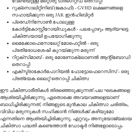
വേണ്ടിയുള്ള മറ്റൊരു ടാർഗെറ്റഡ് തെറാപ്പി
റുക്സൊലിറ്റിനിബ് (ജകാഫി) - GVHD ലക്ഷണങ്ങളെ
സഹായിക്കുന്ന ഒരു JAK ഇൻഹിബിറ്റർ
പ്രെഡ്നിസോൺ പോലുള്ള
കോർട്ടികോസ്റ്റീറോയിഡുകൾ - പലപ്പോഴും ആദ്യഘട്ട
ചികിത്സയായി ഉപയോഗിക്കുന്നു
മൈക്കോഫെനോലേറ്റ് മോഫെറ്റിൽ - ഒരു
പ്രതിരോധശേഷി കുറയ്ക്കുന്ന മരുന്ന്
റിറ്റക്സിമാബ് - ഒരു മോണോക്ലോണൽ ആന്റിബോഡി
തെറാപ്പി
എക്സ്ട്രാകോർപോറിയൽ ഫോട്ടോഫെറെസിസ് - ഒരു
പ്രത്യേക ലൈറ്റ് തെറാപ്പി ചികിത്സ
ഈ ചികിത്സാരീതികൾ തിരഞ്ഞെടുക്കുന്നത് പല ഘടകങ്ങളെ
ആശ്രയിച്ചിരിക്കുന്നു, ഏതൊക്കെ അവയവങ്ങളെയാണ്
ബാധിച്ചിരിക്കുന്നത്, നിങ്ങളുടെ മുൻകാല ചികിത്സാ ചരിത്രം,
വിവിധ മരുന്നുകൾ സഹിക്കാൻ നിങ്ങൾക്ക് കഴിയുമോ
എന്നതിനെ ആശ്രയിച്ചിരിക്കുന്നു. ഏറ്റവും അനുയോജ്യമായ
ചികിത്സാ പദ്ധതി കണ്ടെത്താൻ ഡോക്ടർ നിങ്ങളോടൊപ്പം