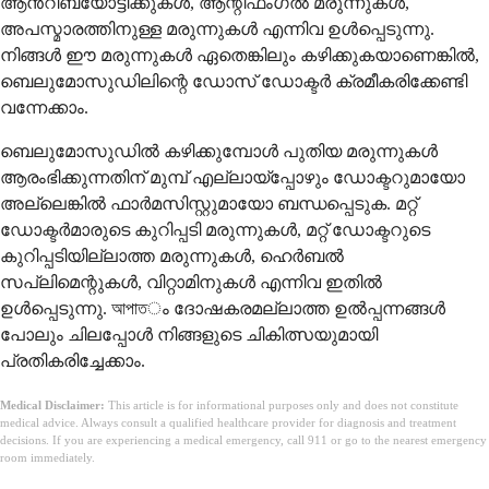
ആൻറിബയോട്ടിക്കുകൾ, ആന്റിഫംഗൽ മരുന്നുകൾ,
അപസ്മാരത്തിനുള്ള മരുന്നുകൾ എന്നിവ ഉൾപ്പെടുന്നു.
നിങ്ങൾ ഈ മരുന്നുകൾ ഏതെങ്കിലും കഴിക്കുകയാണെങ്കിൽ,
ബെലുമോസുഡിലിന്റെ ഡോസ് ഡോക്ടർ ക്രമീകരിക്കേണ്ടി
വന്നേക്കാം.
ബെലുമോസുഡിൽ കഴിക്കുമ്പോൾ പുതിയ മരുന്നുകൾ
ആരംഭിക്കുന്നതിന് മുമ്പ് എല്ലായ്പ്പോഴും ഡോക്ടറുമായോ
അല്ലെങ്കിൽ ഫാർമസിസ്റ്റുമായോ ബന്ധപ്പെടുക. മറ്റ്
ഡോക്ടർമാരുടെ കുറിപ്പടി മരുന്നുകൾ, മറ്റ് ഡോക്ടറുടെ
കുറിപ്പടിയില്ലാത്ത മരുന്നുകൾ, ഹെർബൽ
സപ്ലിമെന്റുകൾ, വിറ്റാമിനുകൾ എന്നിവ ഇതിൽ
ഉൾപ്പെടുന്നു. আপাতം ദോഷകരമല്ലാത്ത ഉൽപ്പന്നങ്ങൾ
പോലും ചിലപ്പോൾ നിങ്ങളുടെ ചികിത്സയുമായി
പ്രതികരിച്ചേക്കാം.
Medical Disclaimer:
This article is for informational purposes only and does not constitute
medical advice. Always consult a qualified healthcare provider for diagnosis and treatment
decisions. If you are experiencing a medical emergency, call 911 or go to the nearest emergency
room immediately.