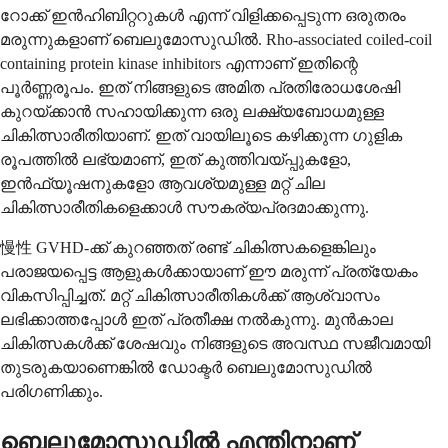
റോക്ക് ഇൻഹിബിറ്ററുകൾ എന്ന് വിളിക്കപ്പെടുന്ന ഒരുതരം
മരുന്നുകളാണ് ബെലുമോസുഡിൽ. Rho-associated coiled-coil
containing protein kinase inhibitors എന്നാണ് ഇതിന്റെ
പൂർണ്ണരൂപം. ഇത് നിങ്ങളുടെ അമിത പ്രതിരോധശേഷി
കുറയ്ക്കാൻ സഹായിക്കുന്ന ഒരു ലക്ഷ്യബോധമുള്ള
ചികിത്സാരീതിയാണ്. ഇത് വായിലൂടെ കഴിക്കുന്ന ഗുളിക
രൂപത്തിൽ ലഭ്യമാണ്, ഇത് കുത്തിവയ്പ്പുകളോ,
ഇൻഫ്യൂഷനുകളോ ആവശ്യമുള്ള മറ്റ് ചില
ചികിത്സാരീതികളെക്കാൾ സൗകര്യപ്രദമാക്കുന്നു.
慢性 GVHD-ക്ക് കുറഞ്ഞത് രണ്ട് ചികിത്സകളെങ്കിലും
പരാജയപ്പെട്ട ആളുകൾക്കായാണ് ഈ മരുന്ന് പ്രത്യേകം
വികസിപ്പിച്ചത്. മറ്റ് ചികിത്സാരീതികൾക്ക് ആശ്വാസം
ലഭിക്കാത്തപ്പോൾ ഇത് പ്രതീക്ഷ നൽകുന്നു. മുൻകാല
ചികിത്സകൾക്ക് ശേഷവും നിങ്ങളുടെ അവസ്ഥ സജീവമായി
തുടരുകയാണെങ്കിൽ ഡോക്ടർ ബെലുമോസുഡിൽ
പരിഗണിക്കും.
ബെലുമോസുഡിൽ എന്തിനാണ്