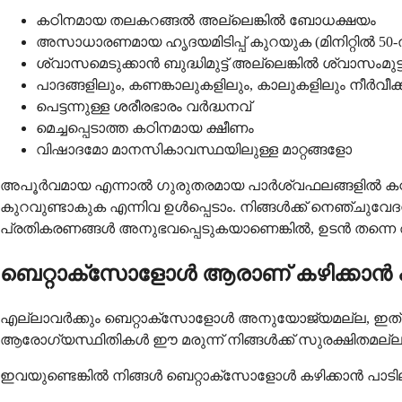
കഠിനമായ തലകറങ്ങൽ അല്ലെങ്കിൽ ബോധക്ഷയം
അസാധാരണമായ ഹൃദയമിടിപ്പ് കുറയുക (മിനിറ്റിൽ 50
ശ്വാസമെടുക്കാൻ ബുദ്ധിമുട്ട് അല്ലെങ്കിൽ ശ്വാസംമുട
പാദങ്ങളിലും, കണങ്കാലുകളിലും, കാലുകളിലും നീർവീക്
പെട്ടന്നുള്ള ശരീരഭാരം വർദ്ധനവ്
മെച്ചപ്പെടാത്ത കഠിനമായ ക്ഷീണം
വിഷാദമോ മാനസികാവസ്ഥയിലുള്ള മാറ്റങ്ങളോ
അപൂർവമായ എന്നാൽ ഗുരുതരമായ പാർശ്വഫലങ്ങളിൽ കഠിന
കുറവുണ്ടാകുക എന്നിവ ഉൾപ്പെടാം. നിങ്ങൾക്ക് നെഞ്ചുവേദ
പ്രതികരണങ്ങൾ അനുഭവപ്പെടുകയാണെങ്കിൽ, ഉടൻ തന്ന
ബെറ്റാക്സോളോൾ ആരാണ് കഴിക്കാൻ പ
എല്ലാവർക്കും ബെറ്റാക്സോളോൾ അനുയോജ്യമല്ല, ഇത് നിർദ്ദ
ആരോഗ്യസ്ഥിതികൾ ഈ മരുന്ന് നിങ്ങൾക്ക് സുരക്ഷിതമല
ഇവയുണ്ടെങ്കിൽ നിങ്ങൾ ബെറ്റാക്സോളോൾ കഴിക്കാൻ പാടില