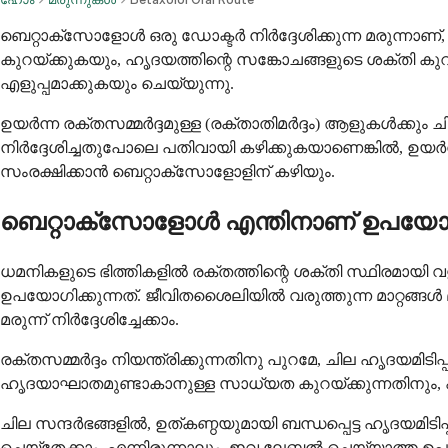
ബെറ്റാക്സോളോൾ ഒരു ഡോക്ടർ നിർദ്ദേശിക്കുന്ന മരുന്നാണ്, ഇത്
കുറയ്ക്കുകയും, ഹൃദയത്തിന്റെ സങ്കോചങ്ങളുടെ ശക്തി കുറ
എളുപ്പമാക്കുകയും ചെയ്യുന്നു.
ഉയർന്ന രക്തസമ്മർദ്ദമുള്ള (രക്താതിമർദ്ദം) ആളുകൾക്കു
നിർദ്ദേശിച്ചതുപോലെ പതിവായി കഴിക്കുകയാണെങ്കിൽ, ഉയർന്
സംരക്ഷിക്കാൻ ബെറ്റാക്സോളോളിന് കഴിയും.
ബെറ്റാക്സോളോൾ എന്തിനാണ് ഉപയോഗി
ധമനികളുടെ ഭിത്തികളിൽ രക്തത്തിന്റെ ശക്തി സ്ഥിരമായി
ഉപയോഗിക്കുന്നത്. ജീവിതശൈലിയിൽ വരുത്തുന്ന മാറ്റങ്
മരുന്ന് നിർദ്ദേശിച്ചേക്കാം.
രക്തസമ്മർദ്ദം നിയന്ത്രിക്കുന്നതിനു പുറമേ, ചില ഹൃദയമ
ഹൃദയാഘാതമുണ്ടാകാനുള്ള സാധ്യത കുറയ്ക്കുന്നതിനും, 
ചില സന്ദർഭങ്ങളിൽ, ഉത്കണ്ഠയുമായി ബന്ധപ്പെട്ട ഹൃദയമ
ചെയ്തേക്കാം. എന്നിരുന്നാലും, ഇവ ലേബൽ ചെയ്യാത്ത ഉപ