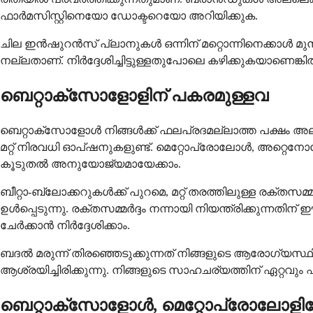
ഫാർമസിസ്റ്റിനെയോ ഡോക്ടറെയോ അറിയിക്കുക.
ചില ഇൻഷുറൻസ് പ്ലാനുകൾ ഒന്നിന് മറ്റൊന്നിനെക്കാൾ മ
നല്ലതാണ്. നിർദ്ദേശിച്ചിട്ടുള്ളതുപോലെ കഴിക്കുകയാണ
ബെറ്റാക്സോളോളിന് പകരമുള്ളവ
ബെറ്റാക്സോളോൾ നിങ്ങൾക്ക് ഫലപ്രദമല്ലാത്ത പക്ഷം അല്
മറ്റ് നിരവധി ഓപ്ഷനുകളുണ്ട്. മെറ്റോപ്രോലോൾ, അറ്റെന
കൂടുതൽ അനുയോജ്യമായേക്കാം.
ബീറ്റാ-ബ്ലോക്കറുകൾക്ക് പുറമെ, മറ്റ് തരത്തിലുള്ള രക്ത
ഉൾപ്പെടുന്നു. രക്തസമ്മർദ്ദം നന്നായി നിയന്ത്രിക്കുന്ന
ചേർക്കാൻ നിർദ്ദേശിക്കാം.
ബദൽ മരുന്ന് തിരഞ്ഞെടുക്കുന്നത് നിങ്ങളുടെ ആരോഗ്യസ്ഥിത
ആശ്രയിച്ചിരിക്കുന്നു. നിങ്ങളുടെ സാഹചര്യത്തിന് ഏറ്റ
ബെറ്റാക്സോളോൾ, മെറ്റോപ്രോലോളിന