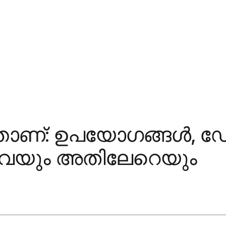
താണ്: ഉപയോഗങ്ങൾ, ഡ
ിവയും അതിലേറെയും