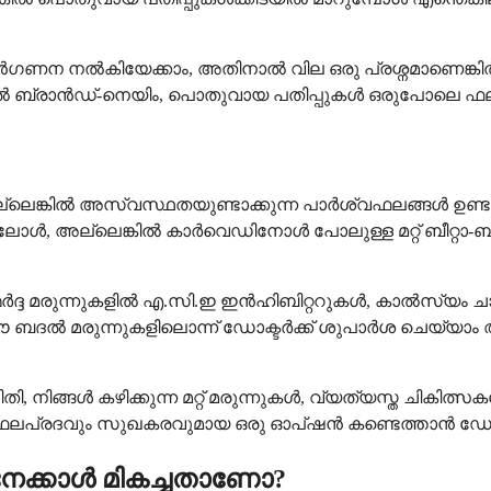
ുൻഗണന നൽകിയേക്കാം, അതിനാൽ വില ഒരു പ്രശ്നമാണെങ്കിൽ
െങ്കിൽ ബ്രാൻഡ്-നെയിം, പൊതുവായ പതിപ്പുകൾ ഒരുപോലെ ഫ
ലെങ്കിൽ അസ്വസ്ഥതയുണ്ടാക്കുന്ന പാർശ്വഫലങ്ങൾ ഉണ്ടാക
ോലോൾ, അല്ലെങ്കിൽ കാർവെഡിനോൾ പോലുള്ള മറ്റ് ബീറ്റാ-
സമ്മർദ്ദ മരുന്നുകളിൽ എ.സി.ഇ ഇൻഹിബിറ്ററുകൾ, കാൽസ്യം ച
തിന് ഈ ബദൽ മരുന്നുകളിലൊന്ന് ഡോക്ടർക്ക് ശുപാർശ ചെയ്യാം
ി, നിങ്ങൾ കഴിക്കുന്ന മറ്റ് മരുന്നുകൾ, വ്യത്യസ്ത ചികിത
വും ഫലപ്രദവും സുഖകരവുമായ ഒരു ഓപ്ഷൻ കണ്ടെത്താൻ ഡോക്ട
േക്കാൾ മികച്ചതാണോ?