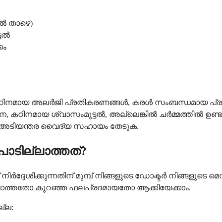
-ൽ താഴെ)
്ടൽ
കം
മായ അലർജി പ്രതികരണങ്ങൾ, കരൾ സംബന്ധമായ പ്രശ്നങ്
ന, കഠിനമായ ശ്വാസംമുട്ടൽ, അല്ലെങ്കിൽ ചർമ്മത്തിൽ ഉണ്ടാ
െ അടിയന്തര വൈദ്യ സഹായം തേടുക.
ാടില്ലാത്തത്?
േശിക്കുന്നതിന് മുമ്പ് നിങ്ങളുടെ ഡോക്ടർ നിങ്ങളുടെ മെഡ
്ലാത്തതോ കുറഞ്ഞ ഫലപ്രദമായതോ ആക്കിയേക്കാം.
്ല: