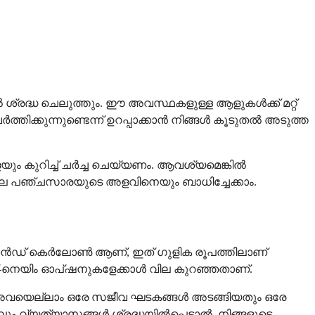
 ശ്രദ്ധ ചെലുത്തും. ഈ അവസ്ഥകളുള്ള ആളുകൾക്ക് മറ്റ്
്തിക്കുന്നുണ്ടെന്ന് ഉറപ്പാക്കാൻ നിങ്ങൾ കൂടുതൽ അടുത്ത
ും കുറിച്ച് ചർച്ച ചെയ്യണം. ആവശ്യമെങ്കിൽ
ലെ പഞ്ചസാരയുടെ അളവിനെയും ബാധിച്ചേക്കാം.
്രാൻഡ് കെർലോൺ ആണ്, ഇത് ഗുളിക രൂപത്തിലാണ്
ഡ്-നെയിം ഓപ്ഷനുകളേക്കാൾ വില കുറഞ്ഞതാണ്.
േ അവയെല്ലാം ഒരേ സജീവ ഘടകങ്ങൾ അടങ്ങിയതും ഒരേ
ം വ്യത്യാസങ്ങൾ ശ്രദ്ധയിൽപ്പെട്ടാൽ, നിങ്ങളുടെ