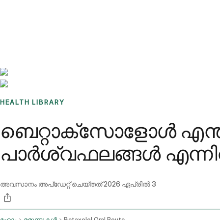
Benchmarks
Stories
FAQ
Sign up / Log in
HEALTH LIBRARY
ബെറ്റാക്സോളോൾ എന്
പാർശ്വഫലങ്ങൾ എന്ന
അവസാനം അപ്ഡേറ്റ് ചെയ്തത്
2026 ഏപ്രിൽ 3
ഹോം
മരുന്നുകൾ
Betaxolol Oral Route