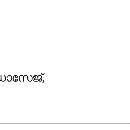
ോസേജ്,