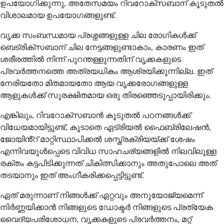
ഉപയോഗിക്കുന്നു, അതേസമയം റിവറോക്സബാന് കൂടുതൽ
വിശാലമായ ഉപയോഗങ്ങളുണ്ട്.
വൃക്ക സംബന്ധമായ പ്രശ്നങ്ങളുള്ള ചില രോഗികൾക്ക്
ബെട്രിക്സബാന് ചില നേട്ടങ്ങളുണ്ടാകാം, കാരണം ഇത്
ശരീരത്തിൽ നിന്ന് പുറന്തള്ളുന്നതിന് വൃക്കകളുടെ
പ്രവർത്തനത്തെ അത്രയധികം ആശ്രയിക്കുന്നില്ല. ഇത്
നേരിയതോ മിതമായതോ ആയ വൃക്കരോഗങ്ങളുള്ള
ആളുകൾക്ക് സുരക്ഷിതമായ ഒരു തിരഞ്ഞെടുപ്പായിരിക്കും.
എങ്കിലും, റിവറോക്സബാൻ കൂടുതൽ പഠനങ്ങൾക്ക്
വിധേയമായിട്ടുണ്ട്, കൂടാതെ ഏട്രിയൽ ഫൈബ്രിലേഷൻ,
ജോയിൻ്റ് മാറ്റിസ്ഥാപിക്കൽ ശസ്ത്രക്രിയയ്ക്ക് ശേഷം
എന്നിവയുൾപ്പെടെ വിവിധ സാഹചര്യങ്ങളിൽ നിലവിലുള്ള
രക്തം കട്ടപിടിക്കുന്നത് ചികിത്സിക്കാനും അതുപോലെ അത്
തടയാനും ഇത് അംഗീകരിക്കപ്പെട്ടിട്ടുണ്ട്.
ഏത് മരുന്നാണ് നിങ്ങൾക്ക് ഏറ്റവും അനുയോജ്യമെന്ന്
നിർണ്ണയിക്കാൻ നിങ്ങളുടെ ഡോക്ടർ നിങ്ങളുടെ പ്രത്യേക
വൈദ്യപരിശോധന, വൃക്കകളുടെ പ്രവർത്തനം, മറ്റ്