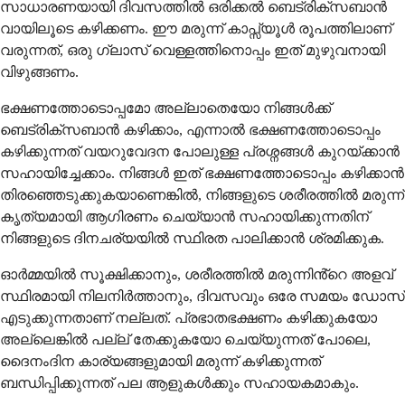
സാധാരണയായി ദിവസത്തിൽ ഒരിക്കൽ ബെട്രിക്സബാൻ
വായിലൂടെ കഴിക്കണം. ഈ മരുന്ന് കാപ്സ്യൂൾ രൂപത്തിലാണ്
വരുന്നത്, ഒരു ഗ്ലാസ് വെള്ളത്തിനൊപ്പം ഇത് മുഴുവനായി
വിഴുങ്ങണം.
ഭക്ഷണത്തോടൊപ്പമോ അല്ലാതെയോ നിങ്ങൾക്ക്
ബെട്രിക്സബാൻ കഴിക്കാം, എന്നാൽ ഭക്ഷണത്തോടൊപ്പം
കഴിക്കുന്നത് വയറുവേദന പോലുള്ള പ്രശ്നങ്ങൾ കുറയ്ക്കാൻ
സഹായിച്ചേക്കാം. നിങ്ങൾ ഇത് ഭക്ഷണത്തോടൊപ്പം കഴിക്കാൻ
തിരഞ്ഞെടുക്കുകയാണെങ്കിൽ, നിങ്ങളുടെ ശരീരത്തിൽ മരുന്ന്
കൃത്യമായി ആഗിരണം ചെയ്യാൻ സഹായിക്കുന്നതിന്
നിങ്ങളുടെ ദിനചര്യയിൽ സ്ഥിരത പാലിക്കാൻ ശ്രമിക്കുക.
ഓർമ്മയിൽ സൂക്ഷിക്കാനും, ശരീരത്തിൽ മരുന്നിൻ്റെ അളവ്
സ്ഥിരമായി നിലനിർത്താനും, ദിവസവും ഒരേ സമയം ഡോസ്
എടുക്കുന്നതാണ് നല്ലത്. പ്രഭാതഭക്ഷണം കഴിക്കുകയോ
അല്ലെങ്കിൽ പല്ല് തേക്കുകയോ ചെയ്യുന്നത് പോലെ,
ദൈനംദിന കാര്യങ്ങളുമായി മരുന്ന് കഴിക്കുന്നത്
ബന്ധിപ്പിക്കുന്നത് പല ആളുകൾക്കും സഹായകമാകും.