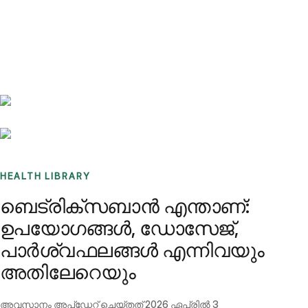
Benchmarks
Stories
FAQ
Sign up / Log in
HEALTH LIBRARY
ബെട്രിക്സബാൻ എന്താണ്:
ഉപയോഗങ്ങൾ, ഡോസേജ്,
പാർശ്വഫലങ്ങൾ എന്നിവയും
അതിലേറെയും
അവസാനം അപ്ഡേറ്റ് ചെയ്തത്
2026 ഏപ്രിൽ 3