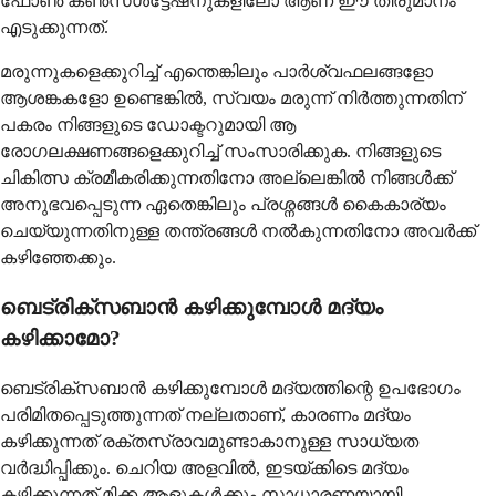
ഫോൺ കൺസൾട്ടേഷനുകളിലോ ആണ് ഈ തീരുമാനം
എടുക്കുന്നത്.
മരുന്നുകളെക്കുറിച്ച് എന്തെങ്കിലും പാർശ്വഫലങ്ങളോ
ആശങ്കകളോ ഉണ്ടെങ്കിൽ, സ്വയം മരുന്ന് നിർത്തുന്നതിന്
പകരം നിങ്ങളുടെ ഡോക്ടറുമായി ആ
രോഗലക്ഷണങ്ങളെക്കുറിച്ച് സംസാരിക്കുക. നിങ്ങളുടെ
ചികിത്സ ക്രമീകരിക്കുന്നതിനോ അല്ലെങ്കിൽ നിങ്ങൾക്ക്
അനുഭവപ്പെടുന്ന ഏതെങ്കിലും പ്രശ്നങ്ങൾ കൈകാര്യം
ചെയ്യുന്നതിനുള്ള തന്ത്രങ്ങൾ നൽകുന്നതിനോ അവർക്ക്
കഴിഞ്ഞേക്കും.
ബെട്രിക്സബാൻ കഴിക്കുമ്പോൾ മദ്യം
കഴിക്കാമോ?
ബെട്രിക്സബാൻ കഴിക്കുമ്പോൾ മദ്യത്തിന്റെ ഉപഭോഗം
പരിമിതപ്പെടുത്തുന്നത് നല്ലതാണ്, കാരണം മദ്യം
കഴിക്കുന്നത് രക്തസ്രാവമുണ്ടാകാനുള്ള സാധ്യത
വർദ്ധിപ്പിക്കും. ചെറിയ അളവിൽ, ഇടയ്ക്കിടെ മദ്യം
കഴിക്കുന്നത് മിക്ക ആളുകൾക്കും സാധാരണയായി