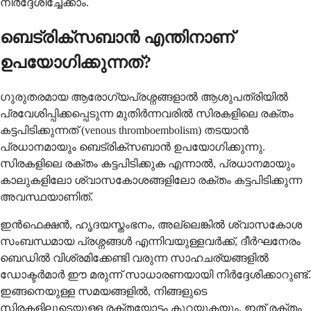
നിർദ്ദേശിച്ചേക്കാം.
ബെട്രിക്സബാൻ എന്തിനാണ്
ഉപയോഗിക്കുന്നത്?
ഗുരുതരമായ ആരോഗ്യപ്രശ്നങ്ങളാൽ ആശുപത്രിയിൽ
പ്രവേശിപ്പിക്കപ്പെടുന്ന മുതിർന്നവരിൽ സിരകളിലെ രക്തം
കട്ടപിടിക്കുന്നത് (venous thromboembolism) തടയാൻ
പ്രധാനമായും ബെട്രിക്സബാൻ ഉപയോഗിക്കുന്നു.
സിരകളിലെ രക്തം കട്ടപിടിക്കുക എന്നാൽ, പ്രധാനമായും
കാലുകളിലോ ശ്വാസകോശങ്ങളിലോ രക്തം കട്ടപിടിക്കുന്ന
അവസ്ഥയാണിത്.
ഇൻഫെക്ഷൻ, ഹൃദയസ്തംഭനം, അല്ലെങ്കിൽ ശ്വാസകോശ
സംബന്ധമായ പ്രശ്നങ്ങൾ എന്നിവയുള്ളവർക്ക്, ദീർഘനേരം
ബെഡിൽ വിശ്രമിക്കേണ്ടി വരുന്ന സാഹചര്യങ്ങളിൽ
ഡോക്ടർമാർ ഈ മരുന്ന് സാധാരണയായി നിർദ്ദേശിക്കാറുണ്ട്.
ഇങ്ങനെയുള്ള സമയങ്ങളിൽ, നിങ്ങളുടെ
സിരകളിലൂടെയുള്ള രക്തയോട്ടം കുറയുകയും, ഇത് രക്തം