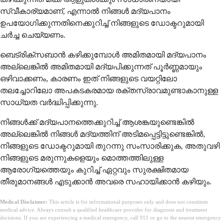
സ്വീകാര്യമാണ്, എന്നാൽ നിങ്ങൾ മദ്യപാനം
ഉപയോഗിക്കുന്നതിനെക്കുറിച്ച് നിങ്ങളുടെ ഡോക്ടറുമായി
ചർച്ച ചെയ്യണം.
ബെട്രിക്സബാൻ കഴിക്കുമ്പോൾ അമിതമായി മദ്യപാനം
അല്ലെങ്കിൽ അമിതമായി മദ്യപിക്കുന്നത് പൂർണ്ണമായും
ഒഴിവാക്കണം, കാരണം ഇത് നിങ്ങളുടെ വയറ്റിലോ
തലച്ചോറിലോ അപകടകരമായ രക്തസ്രാവമുണ്ടാകാനുള്ള
സാധ്യത വർദ്ധിപ്പിക്കുന്നു.
നിങ്ങൾക്ക് മദ്യപാനത്തെക്കുറിച്ച് ആശങ്കയുണ്ടെങ്കിൽ
അല്ലെങ്കിൽ നിങ്ങൾ മദ്യത്തിന് അടിമപ്പെട്ടിട്ടുണ്ടെങ്കിൽ,
നിങ്ങളുടെ ഡോക്ടറുമായി തുറന്നു സംസാരിക്കുക, അതുവഴി
നിങ്ങളുടെ മരുന്നുകളെയും മൊത്തത്തിലുള്ള
ആരോഗ്യത്തെയും കുറിച്ച് ഏറ്റവും സുരക്ഷിതമായ
തീരുമാനങ്ങൾ എടുക്കാൻ അവരെ സഹായിക്കാൻ കഴിയും.
Medical Disclaimer:
This article is for informational purposes only and does not constitute
medical advice. Always consult a qualified healthcare provider for diagnosis and treatment
decisions. If you are experiencing a medical emergency, call 911 or go to the nearest emergency