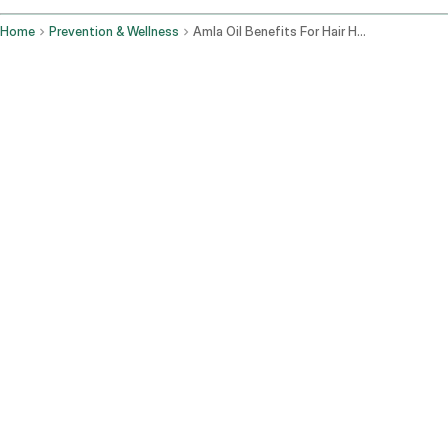
Home
Prevention & Wellness
Amla Oil Benefits For Hair How To Use It Best Brands
മുടിയുടെ വളർച്ചയെ പ്രോത്സാഹിപ്പിക്കുന്നു:
നെല്ലിക്ക
എണ്ണ തലയോട്ടിലെ രക്തയോട്ടം വർദ്ധിപ്പിക്കുകയും
മുടിയുടെ വളർച്ചയെ ഉത്തേജിപ്പിക്കുകയും ചെയ്യുന്നു.