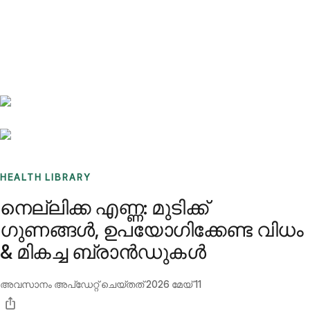
Benchmarks
Stories
FAQ
Sign up / Log in
HEALTH LIBRARY
നെല്ലിക്ക എണ്ണ: മുടിക്ക്
ഗുണങ്ങൾ, ഉപയോഗിക്കേണ്ട വിധം
& മികച്ച ബ്രാൻഡുകൾ
അവസാനം അപ്ഡേറ്റ് ചെയ്തത്
2026 മേയ് 11