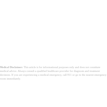
നിർമ്മിച്ചത്, മുടി കൊഴിച്ചിലിന് ഫലപ്രദം.
Dabur Amla Hair Oil:
വളരെ പ്രചാരമുള്ള ബ്രാൻഡ്,
മുടിക്ക് ബലവും തിളക്കവും നൽകുന്നു.
Indulekha Bringha Oil:
നെല്ലിക്കയും മറ്റ് ആയുർവേദ
ചേരുവകളും അടങ്ങിയത്, മുടി വളർച്ചയെ
സഹായിക്കുന്നു.
Mamaearth Onion Hair Oil:
സവാളയും നെല്ലിക്കയും
ചേർന്നത്, മുടി കൊഴിച്ചിലിന് പരിഹാരം.
ശ്രദ്ധിക്കുക:
Medical Disclaimer:
This article is for informational purposes only and does not constitute
medical advice. Always consult a qualified healthcare provider for diagnosis and treatment
decisions. If you are experiencing a medical emergency, call 911 or go to the nearest emergency
room immediately.