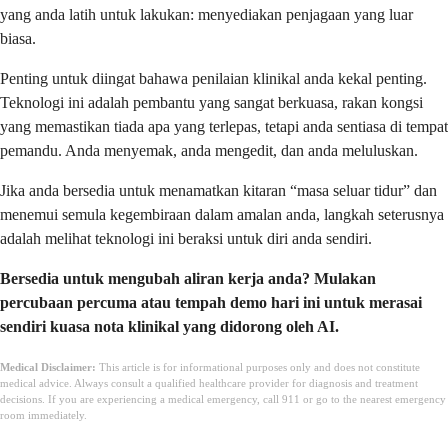
yang anda latih untuk lakukan: menyediakan penjagaan yang luar
biasa.
Penting untuk diingat bahawa penilaian klinikal anda kekal penting.
Teknologi ini adalah pembantu yang sangat berkuasa, rakan kongsi
yang memastikan tiada apa yang terlepas, tetapi anda sentiasa di tempat
pemandu. Anda menyemak, anda mengedit, dan anda meluluskan.
Jika anda bersedia untuk menamatkan kitaran “masa seluar tidur” dan
menemui semula kegembiraan dalam amalan anda, langkah seterusnya
adalah melihat teknologi ini beraksi untuk diri anda sendiri.
Bersedia untuk mengubah aliran kerja anda? Mulakan
percubaan percuma atau tempah demo hari ini untuk merasai
sendiri kuasa nota klinikal yang didorong oleh AI.
Medical Disclaimer:
This article is for informational purposes only and does not constitute
medical advice. Always consult a qualified healthcare provider for diagnosis and treatment
decisions. If you are experiencing a medical emergency, call 911 or go to the nearest emergency
room immediately.