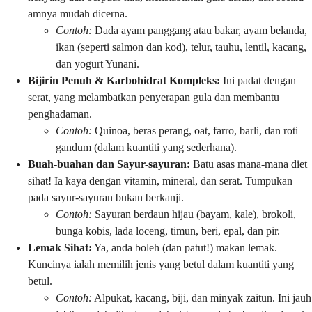
amnya mudah dicerna.
Contoh:
Dada ayam panggang atau bakar, ayam belanda,
ikan (seperti salmon dan kod), telur, tauhu, lentil, kacang,
dan yogurt Yunani.
Bijirin Penuh & Karbohidrat Kompleks:
Ini padat dengan
serat, yang melambatkan penyerapan gula dan membantu
penghadaman.
Contoh:
Quinoa, beras perang, oat, farro, barli, dan roti
gandum (dalam kuantiti yang sederhana).
Buah-buahan dan Sayur-sayuran:
Batu asas mana-mana diet
sihat! Ia kaya dengan vitamin, mineral, dan serat. Tumpukan
pada sayur-sayuran bukan berkanji.
Contoh:
Sayuran berdaun hijau (bayam, kale), brokoli,
bunga kobis, lada loceng, timun, beri, epal, dan pir.
Lemak Sihat:
Ya, anda boleh (dan patut!) makan lemak.
Kuncinya ialah memilih jenis yang betul dalam kuantiti yang
betul.
Contoh:
Alpukat, kacang, biji, dan minyak zaitun. Ini jauh