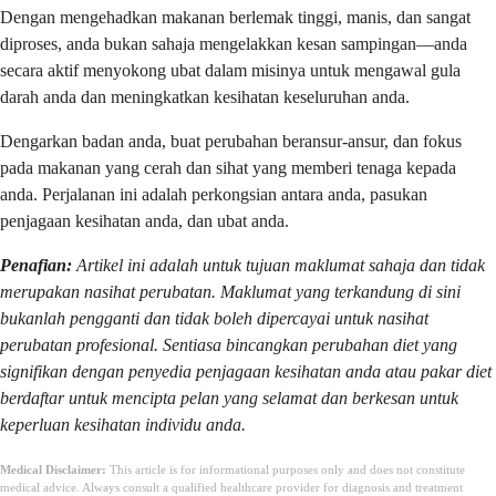
Dengan mengehadkan makanan berlemak tinggi, manis, dan sangat
diproses, anda bukan sahaja mengelakkan kesan sampingan—anda
secara aktif menyokong ubat dalam misinya untuk mengawal gula
darah anda dan meningkatkan kesihatan keseluruhan anda.
Dengarkan badan anda, buat perubahan beransur-ansur, dan fokus
pada makanan yang cerah dan sihat yang memberi tenaga kepada
anda. Perjalanan ini adalah perkongsian antara anda, pasukan
penjagaan kesihatan anda, dan ubat anda.
Penafian:
Artikel ini adalah untuk tujuan maklumat sahaja dan tidak
merupakan nasihat perubatan. Maklumat yang terkandung di sini
bukanlah pengganti dan tidak boleh dipercayai untuk nasihat
perubatan profesional. Sentiasa bincangkan perubahan diet yang
signifikan dengan penyedia penjagaan kesihatan anda atau pakar diet
berdaftar untuk mencipta pelan yang selamat dan berkesan untuk
keperluan kesihatan individu anda.
Medical Disclaimer:
This article is for informational purposes only and does not constitute
medical advice. Always consult a qualified healthcare provider for diagnosis and treatment