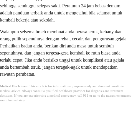
sehingga seminggu selepas sakit. Peraturan 24 jam bebas demam
adalah panduan terbaik anda untuk mengetahui bila selamat untuk
kembali bekerja atau sekolah.
Walaupun selsema boleh membuat anda berasa teruk, kebanyakan
orang pulih sepenuhnya dengan rehat, cecair, dan pengurusan gejala.
Perhatikan badan anda, berikan diri anda masa untuk sembuh
sepenuhnya, dan jangan tergesa-gesa kembali ke rutin biasa anda
terlalu cepat. Jika anda berisiko tinggi untuk komplikasi atau gejala
anda bertambah teruk, jangan teragak-agak untuk mendapatkan
rawatan perubatan.
Medical Disclaimer:
This article is for informational purposes only and does not constitute
medical advice. Always consult a qualified healthcare provider for diagnosis and treatment
decisions. If you are experiencing a medical emergency, call 911 or go to the nearest emergency
room immediately.