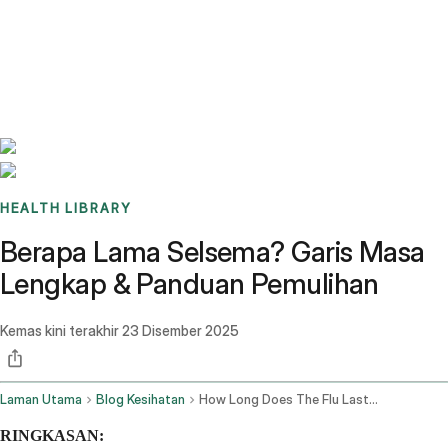
Benchmarks
Stories
FAQ
Sign up / Log in
HEALTH LIBRARY
Berapa Lama Selsema? Garis Masa
Lengkap & Panduan Pemulihan
Kemas kini terakhir
23 Disember 2025
Laman Utama
Blog Kesihatan
How Long Does The Flu Last Complete Timeline Recovery Guide
RINGKASAN: