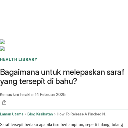
Benchmarks
Stories
FAQ
Sign up / Log in
HEALTH LIBRARY
Bagaimana untuk melepaskan saraf
yang tersepit di bahu?
Kemas kini terakhir
14 Februari 2025
Laman Utama
Blog Kesihatan
How To Release A Pinched Nerve In The Shoulder
Saraf tersepit berlaku apabila tisu berhampiran, seperti tulang, tulang