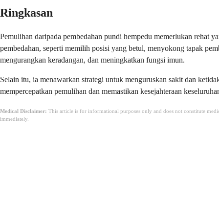
Ringkasan
Pemulihan daripada pembedahan pundi hempedu memerlukan rehat yang 
pembedahan, seperti memilih posisi yang betul, menyokong tapak pe
mengurangkan keradangan, dan meningkatkan fungsi imun.
Selain itu, ia menawarkan strategi untuk menguruskan sakit dan ketid
mempercepatkan pemulihan dan memastikan kesejahteraan keseluruhan
Medical Disclaimer:
This article is for informational purposes only and does not constitute med
immediately.