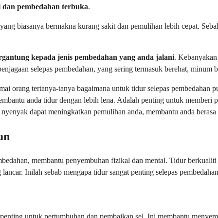
i dan pembedahan terbuka
.
yang biasanya bermakna kurang sakit dan pemulihan lebih cepat. Seba
rgantung kepada jenis pembedahan yang anda jalani
. Kebanyakan 
njagaan selepas pembedahan, yang sering termasuk berehat, minum bany
Ramai orang tertanya-tanya bagaimana untuk tidur selepas pembedahan 
bantu anda tidur dengan lebih lena. Adalah penting untuk memberi pe
 nyenyak dapat meningkatkan pemulihan anda, membantu anda berasa l
an
mbedahan, membantu penyembuhan fizikal dan mental. Tidur berkualit
ancar. Inilah sebab mengapa tidur sangat penting selepas pembedahan
ng penting untuk pertumbuhan dan pembaikan sel. Ini membantu meny