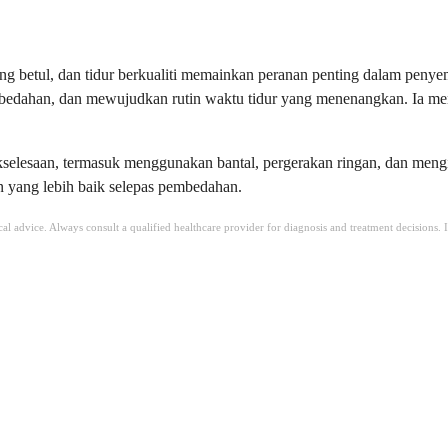
betul, dan tidur berkualiti memainkan peranan penting dalam penyemb
mbedahan, dan mewujudkan rutin waktu tidur yang menenangkan. Ia m
akselesaan, termasuk menggunakan bantal, pergerakan ringan, dan meng
 yang lebih baik selepas pembedahan.
ical advice. Always consult a qualified healthcare provider for diagnosis and treatment decisions