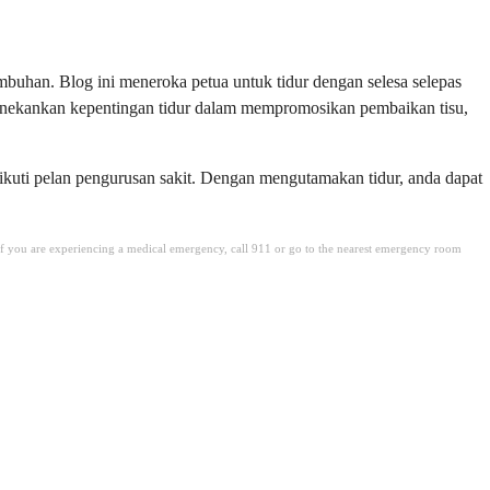
uhan. Blog ini meneroka petua untuk tidur dengan selesa selepas
enekankan kepentingan tidur dalam mempromosikan pembaikan tisu,
ikuti pelan pengurusan sakit. Dengan mengutamakan tidur, anda dapat
. If you are experiencing a medical emergency, call 911 or go to the nearest emergency room