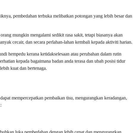
liknya, pembedahan terbuka melibatkan potongan yang lebih besar dan
orang mungkin mengalami sedikit rasa sakit, tetapi biasanya akan
ak cecair, dan secara perlahan-lahan kembali kepada aktiviti harian.
pundi hempedu kerana ketidakselesaan atau perubahan dalam rutin
rhatian kepada bagaimana badan anda terasa dan ubah posisi tidur
ebih kuat dan bertenaga.
i dapat mempercepatkan pembaikan tisu, mengurangkan keradangan,
:
embuhkan luka pembedahan dengan lebih cepat dan mengurangkan