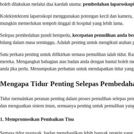
boleh dilakukan melalui dua kaedah utama:
pembedahan laparoskop
Kolekistektomi laparoskopi menggunakan potongan kecil dan kamera, 
mungkin memerlukan tempoh tinggal di hospital yang lebih lama.
Selepas pembedahan pundi hempedu,
kecepatan pemulihan anda be
hilang dalam masa seminggu. Adalah penting untuk mengikuti arahan pe
Satu perkara penting untuk difikirkan semasa pemulihan ialah tidur. 
mereka. Mengangkat bahagian atas badan anda dengan bantal boleh mem
anda jika perlu. Menumpukan perhatian untuk mendapatkan tidur yang
Mengapa Tidur Penting Selepas Pembedah
Tidur memainkan peranan penting dalam proses pemulihan selepas pe
dan menguatkan sistem imun, semuanya penting untuk pemulihan yang l
1.
Mempromosikan Pembaikan Tisu
Semasa tidur nyenyak, badan menghasilkan lebih banyak protein ya