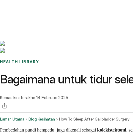
Benchmarks
Stories
FAQ
Sign up / Log in
HEALTH LIBRARY
Bagaimana untuk tidur s
Kemas kini terakhir
14 Februari 2025
Laman Utama
Blog Kesihatan
How To Sleep After Gallbladder Surgery
Pembedahan pundi hempedu, juga dikenali sebagai
kolekistektomi
, s