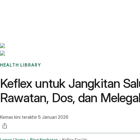
Benchmarks
Stories
FAQ
Sign up / Log in
HEALTH LIBRARY
Keflex untuk Jangkitan Sa
Rawatan, Dos, dan Melega
Kemas kini terakhir
5 Januari 2026
Laman Utama
Blog Kesihatan
Keflex For Uti