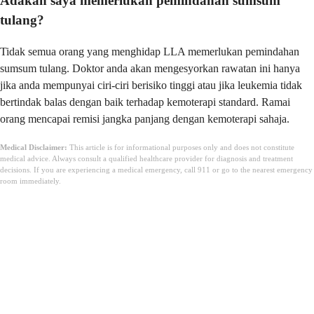
Adakah saya memerlukan pemindahan sumsum
tulang?
Tidak semua orang yang menghidap LLA memerlukan pemindahan
sumsum tulang. Doktor anda akan mengesyorkan rawatan ini hanya
jika anda mempunyai ciri-ciri berisiko tinggi atau jika leukemia tidak
bertindak balas dengan baik terhadap kemoterapi standard. Ramai
orang mencapai remisi jangka panjang dengan kemoterapi sahaja.
Medical Disclaimer:
This article is for informational purposes only and does not constitute
medical advice. Always consult a qualified healthcare provider for diagnosis and treatment
decisions. If you are experiencing a medical emergency, call 911 or go to the nearest emergency
room immediately.