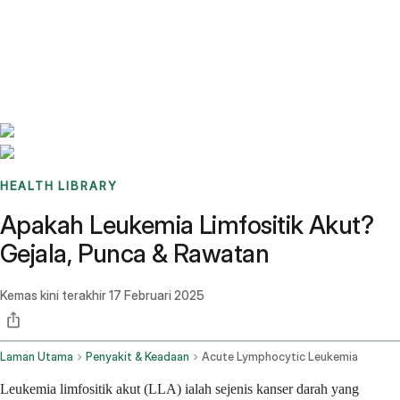
Benchmarks
Stories
FAQ
Sign up / Log in
HEALTH LIBRARY
Apakah Leukemia Limfositik Akut?
Gejala, Punca & Rawatan
Kemas kini terakhir
17 Februari 2025
Laman Utama
Penyakit & Keadaan
Acute Lymphocytic Leukemia
Leukemia limfositik akut (LLA) ialah sejenis kanser darah yang