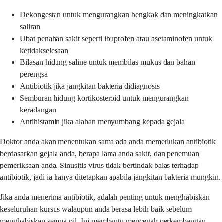
Dekongestan untuk mengurangkan bengkak dan meningkatkan
saliran
Ubat penahan sakit seperti ibuprofen atau asetaminofen untuk
ketidakselesaan
Bilasan hidung saline untuk membilas mukus dan bahan
perengsa
Antibiotik jika jangkitan bakteria didiagnosis
Semburan hidung kortikosteroid untuk mengurangkan
keradangan
Antihistamin jika alahan menyumbang kepada gejala
Doktor anda akan menentukan sama ada anda memerlukan antibiotik
berdasarkan gejala anda, berapa lama anda sakit, dan penemuan
pemeriksaan anda. Sinusitis virus tidak bertindak balas terhadap
antibiotik, jadi ia hanya ditetapkan apabila jangkitan bakteria mungkin.
Jika anda menerima antibiotik, adalah penting untuk menghabiskan
keseluruhan kursus walaupun anda berasa lebih baik sebelum
menghabiskan semua pil. Ini membantu mencegah perkembangan