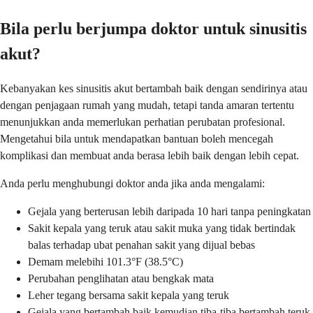
Bila perlu berjumpa doktor untuk sinusitis
akut?
Kebanyakan kes sinusitis akut bertambah baik dengan sendirinya atau
dengan penjagaan rumah yang mudah, tetapi tanda amaran tertentu
menunjukkan anda memerlukan perhatian perubatan profesional.
Mengetahui bila untuk mendapatkan bantuan boleh mencegah
komplikasi dan membuat anda berasa lebih baik dengan lebih cepat.
Anda perlu menghubungi doktor anda jika anda mengalami:
Gejala yang berterusan lebih daripada 10 hari tanpa peningkatan
Sakit kepala yang teruk atau sakit muka yang tidak bertindak
balas terhadap ubat penahan sakit yang dijual bebas
Demam melebihi 101.3°F (38.5°C)
Perubahan penglihatan atau bengkak mata
Leher tegang bersama sakit kepala yang teruk
Gejala yang bertambah baik kemudian tiba-tiba bertambah teruk