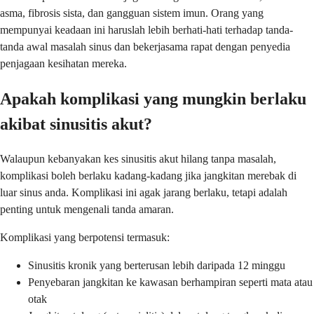
asma, fibrosis sista, dan gangguan sistem imun. Orang yang
mempunyai keadaan ini haruslah lebih berhati-hati terhadap tanda-
tanda awal masalah sinus dan bekerjasama rapat dengan penyedia
penjagaan kesihatan mereka.
Apakah komplikasi yang mungkin berlaku
akibat sinusitis akut?
Walaupun kebanyakan kes sinusitis akut hilang tanpa masalah,
komplikasi boleh berlaku kadang-kadang jika jangkitan merebak di
luar sinus anda. Komplikasi ini agak jarang berlaku, tetapi adalah
penting untuk mengenali tanda amaran.
Komplikasi yang berpotensi termasuk:
Sinusitis kronik yang berterusan lebih daripada 12 minggu
Penyebaran jangkitan ke kawasan berhampiran seperti mata atau
otak