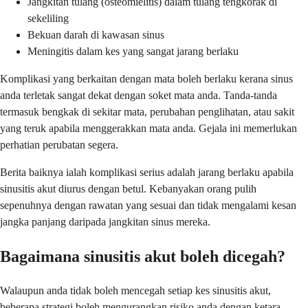
Jangkitan tulang (osteomielitis) dalam tulang tengkorak di
sekeliling
Bekuan darah di kawasan sinus
Meningitis dalam kes yang sangat jarang berlaku
Komplikasi yang berkaitan dengan mata boleh berlaku kerana sinus
anda terletak sangat dekat dengan soket mata anda. Tanda-tanda
termasuk bengkak di sekitar mata, perubahan penglihatan, atau sakit
yang teruk apabila menggerakkan mata anda. Gejala ini memerlukan
perhatian perubatan segera.
Berita baiknya ialah komplikasi serius adalah jarang berlaku apabila
sinusitis akut diurus dengan betul. Kebanyakan orang pulih
sepenuhnya dengan rawatan yang sesuai dan tidak mengalami kesan
jangka panjang daripada jangkitan sinus mereka.
Bagaimana sinusitis akut boleh dicegah?
Walaupun anda tidak boleh mencegah setiap kes sinusitis akut,
beberapa strategi boleh mengurangkan risiko anda dengan ketara.