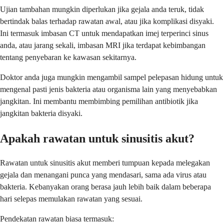
Ujian tambahan mungkin diperlukan jika gejala anda teruk, tidak
bertindak balas terhadap rawatan awal, atau jika komplikasi disyaki.
Ini termasuk imbasan CT untuk mendapatkan imej terperinci sinus
anda, atau jarang sekali, imbasan MRI jika terdapat kebimbangan
tentang penyebaran ke kawasan sekitarnya.
Doktor anda juga mungkin mengambil sampel pelepasan hidung untuk
mengenal pasti jenis bakteria atau organisma lain yang menyebabkan
jangkitan. Ini membantu membimbing pemilihan antibiotik jika
jangkitan bakteria disyaki.
Apakah rawatan untuk sinusitis akut?
Rawatan untuk sinusitis akut memberi tumpuan kepada melegakan
gejala dan menangani punca yang mendasari, sama ada virus atau
bakteria. Kebanyakan orang berasa jauh lebih baik dalam beberapa
hari selepas memulakan rawatan yang sesuai.
Pendekatan rawatan biasa termasuk: