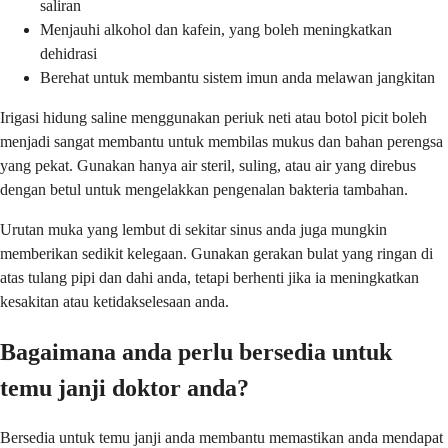
saliran
Menjauhi alkohol dan kafein, yang boleh meningkatkan
dehidrasi
Berehat untuk membantu sistem imun anda melawan jangkitan
Irigasi hidung saline menggunakan periuk neti atau botol picit boleh
menjadi sangat membantu untuk membilas mukus dan bahan perengsa
yang pekat. Gunakan hanya air steril, suling, atau air yang direbus
dengan betul untuk mengelakkan pengenalan bakteria tambahan.
Urutan muka yang lembut di sekitar sinus anda juga mungkin
memberikan sedikit kelegaan. Gunakan gerakan bulat yang ringan di
atas tulang pipi dan dahi anda, tetapi berhenti jika ia meningkatkan
kesakitan atau ketidakselesaan anda.
Bagaimana anda perlu bersedia untuk
temu janji doktor anda?
Bersedia untuk temu janji anda membantu memastikan anda mendapat