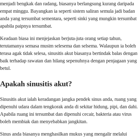
menjadi bengkak dan radang, biasanya berlangsung kurang daripada
empat minggu. Bayangkan ia seperti sistem saliran semula jadi badan
anda yang tersumbat sementara, seperti sinki yang mungkin tersumbat
apabila paipnya tersumbat.
Keadaan biasa ini menjejaskan berjuta-juta orang setiap tahun,
terutamanya semasa musim selesema dan selsema. Walaupun ia boleh
terasa agak tidak selesa, sinusitis akut biasanya bertindak balas dengan
baik terhadap rawatan dan hilang sepenuhnya dengan penjagaan yang
betul.
Apakah sinusitis akut?
Sinusitis akut ialah keradangan jangka pendek sinus anda, ruang yang
dipenuhi udara dalam tengkorak anda di sekitar hidung, pipi, dan dahi.
Apabila ruang ini tersumbat dan dipenuhi cecair, bakteria atau virus
boleh membiak dan menyebabkan jangkitan.
Sinus anda biasanya menghasilkan mukus yang mengalir melalui