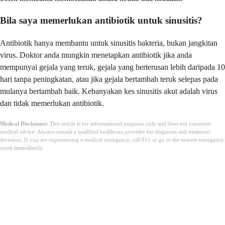
Bila saya memerlukan antibiotik untuk sinusitis?
Antibiotik hanya membantu untuk sinusitis bakteria, bukan jangkitan
virus. Doktor anda mungkin menetapkan antibiotik jika anda
mempunyai gejala yang teruk, gejala yang berterusan lebih daripada 10
hari tanpa peningkatan, atau jika gejala bertambah teruk selepas pada
mulanya bertambah baik. Kebanyakan kes sinusitis akut adalah virus
dan tidak memerlukan antibiotik.
Medical Disclaimer:
This article is for informational purposes only and does not constitute
medical advice. Always consult a qualified healthcare provider for diagnosis and treatment
decisions. If you are experiencing a medical emergency, call 911 or go to the nearest emergency
room immediately.