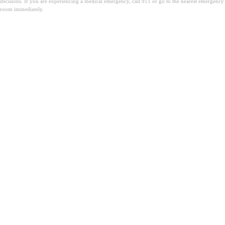
decisions. If you are experiencing a medical emergency, call 911 or go to the nearest emergency
room immediately.