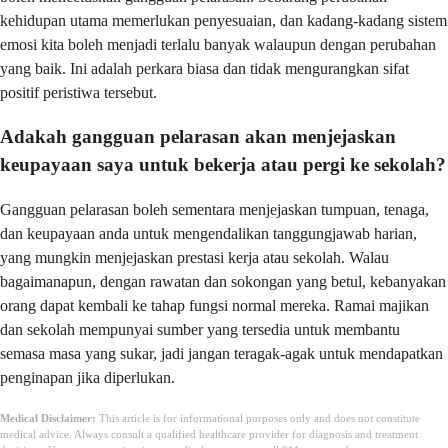
kehidupan utama memerlukan penyesuaian, dan kadang-kadang sistem
emosi kita boleh menjadi terlalu banyak walaupun dengan perubahan
yang baik. Ini adalah perkara biasa dan tidak mengurangkan sifat
positif peristiwa tersebut.
Adakah gangguan pelarasan akan menjejaskan
keupayaan saya untuk bekerja atau pergi ke sekolah?
Gangguan pelarasan boleh sementara menjejaskan tumpuan, tenaga,
dan keupayaan anda untuk mengendalikan tanggungjawab harian,
yang mungkin menjejaskan prestasi kerja atau sekolah. Walau
bagaimanapun, dengan rawatan dan sokongan yang betul, kebanyakan
orang dapat kembali ke tahap fungsi normal mereka. Ramai majikan
dan sekolah mempunyai sumber yang tersedia untuk membantu
semasa masa yang sukar, jadi jangan teragak-agak untuk mendapatkan
penginapan jika diperlukan.
Medical Disclaimer:
This article is for informational purposes only and does not constitute
medical advice. Always consult a qualified healthcare provider for diagnosis and treatment