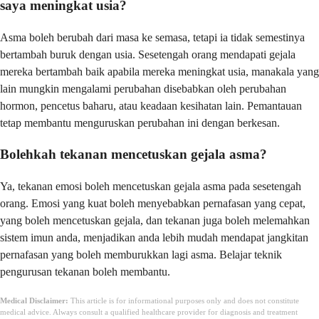
saya meningkat usia?
Asma boleh berubah dari masa ke semasa, tetapi ia tidak semestinya
bertambah buruk dengan usia. Sesetengah orang mendapati gejala
mereka bertambah baik apabila mereka meningkat usia, manakala yang
lain mungkin mengalami perubahan disebabkan oleh perubahan
hormon, pencetus baharu, atau keadaan kesihatan lain. Pemantauan
tetap membantu menguruskan perubahan ini dengan berkesan.
Bolehkah tekanan mencetuskan gejala asma?
Ya, tekanan emosi boleh mencetuskan gejala asma pada sesetengah
orang. Emosi yang kuat boleh menyebabkan pernafasan yang cepat,
yang boleh mencetuskan gejala, dan tekanan juga boleh melemahkan
sistem imun anda, menjadikan anda lebih mudah mendapat jangkitan
pernafasan yang boleh memburukkan lagi asma. Belajar teknik
pengurusan tekanan boleh membantu.
Medical Disclaimer:
This article is for informational purposes only and does not constitute
medical advice. Always consult a qualified healthcare provider for diagnosis and treatment