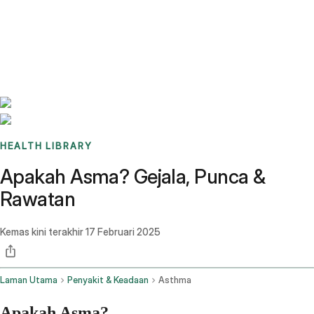
Benchmarks
Stories
FAQ
Sign up / Log in
HEALTH LIBRARY
Apakah Asma? Gejala, Punca &
Rawatan
Kemas kini terakhir
17 Februari 2025
Laman Utama
Penyakit & Keadaan
Asthma
Apakah Asma?