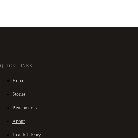
QUICK LINKS
Home
Stories
Benchmarks
About
Health Library