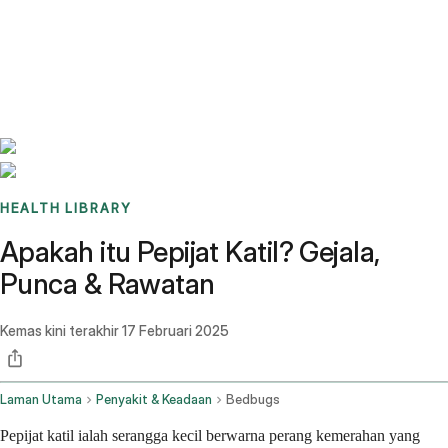
Benchmarks
Stories
FAQ
Sign up / Log in
HEALTH LIBRARY
Apakah itu Pepijat Katil? Gejala,
Punca & Rawatan
Kemas kini terakhir
17 Februari 2025
Laman Utama
Penyakit & Keadaan
Bedbugs
Pepijat katil ialah serangga kecil berwarna perang kemerahan yang