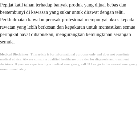
Pepijat katil tahan terhadap banyak produk yang dijual bebas dan
bersembunyi di kawasan yang sukar untuk dirawat dengan teliti.
Perkhidmatan kawalan perosak profesional mempunyai akses kepada
rawatan yang lebih berkesan dan kepakaran untuk memastikan semua
peringkat hayat dihapuskan, mengurangkan kemungkinan serangan
semula.
Medical Disclaimer:
This article is for informational purposes only and does not constitute
medical advice. Always consult a qualified healthcare provider for diagnosis and treatment
decisions. If you are experiencing a medical emergency, call 911 or go to the nearest emergency
room immediately.