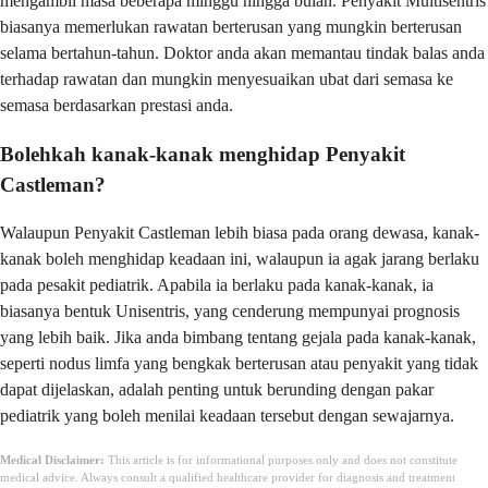
mengambil masa beberapa minggu hingga bulan. Penyakit Multisentris
biasanya memerlukan rawatan berterusan yang mungkin berterusan
selama bertahun-tahun. Doktor anda akan memantau tindak balas anda
terhadap rawatan dan mungkin menyesuaikan ubat dari semasa ke
semasa berdasarkan prestasi anda.
Bolehkah kanak-kanak menghidap Penyakit
Castleman?
Walaupun Penyakit Castleman lebih biasa pada orang dewasa, kanak-
kanak boleh menghidap keadaan ini, walaupun ia agak jarang berlaku
pada pesakit pediatrik. Apabila ia berlaku pada kanak-kanak, ia
biasanya bentuk Unisentris, yang cenderung mempunyai prognosis
yang lebih baik. Jika anda bimbang tentang gejala pada kanak-kanak,
seperti nodus limfa yang bengkak berterusan atau penyakit yang tidak
dapat dijelaskan, adalah penting untuk berunding dengan pakar
pediatrik yang boleh menilai keadaan tersebut dengan sewajarnya.
Medical Disclaimer:
This article is for informational purposes only and does not constitute
medical advice. Always consult a qualified healthcare provider for diagnosis and treatment