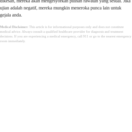
dikesan, mereka akan mengesyorkan pilihan rawatan yang sesuai. Jika
ujian adalah negatif, mereka mungkin meneroka punca lain untuk
gejala anda.
Medical Disclaimer:
This article is for informational purposes only and does not constitute
medical advice. Always consult a qualified healthcare provider for diagnosis and treatment
decisions. If you are experiencing a medical emergency, call 911 or go to the nearest emergency
room immediately.