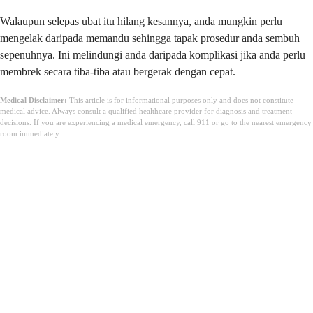
Walaupun selepas ubat itu hilang kesannya, anda mungkin perlu
mengelak daripada memandu sehingga tapak prosedur anda sembuh
sepenuhnya. Ini melindungi anda daripada komplikasi jika anda perlu
membrek secara tiba-tiba atau bergerak dengan cepat.
Medical Disclaimer:
This article is for informational purposes only and does not constitute
medical advice. Always consult a qualified healthcare provider for diagnosis and treatment
decisions. If you are experiencing a medical emergency, call 911 or go to the nearest emergency
room immediately.