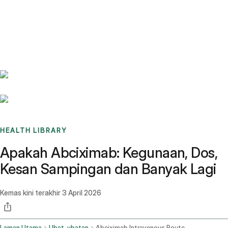
Benchmarks
Stories
FAQ
Sign up / Log in
HEALTH LIBRARY
Apakah Abciximab: Kegunaan, Dos,
Kesan Sampingan dan Banyak Lagi
Kemas kini terakhir
3 April 2026
Laman Utama
Ubat-ubatan
Abciximab Intravenous Route