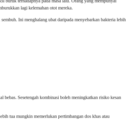
ksi buruk terhadapnya pada masa lalu. Orang yang mempunyai
memburukkan lagi kelemahan otot mereka.
 sembuh. Ini menghalang ubat daripada menyebarkan bakteria lebih
al bebas. Sesetengah kombinasi boleh meningkatkan risiko kesan
lebih tua mungkin memerlukan pertimbangan dos khas atau