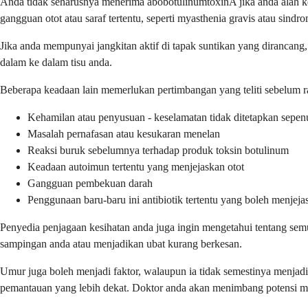
Anda tidak seharusnya menerima abobotulinumtoxinA jika anda alah 
gangguan otot atau saraf tertentu, seperti myasthenia gravis atau si
Jika anda mempunyai jangkitan aktif di tapak suntikan yang dirancan
dalam ke dalam tisu anda.
Beberapa keadaan lain memerlukan pertimbangan yang teliti sebelum 
Kehamilan atau penyusuan - keselamatan tidak ditetapkan sepe
Masalah pernafasan atau kesukaran menelan
Reaksi buruk sebelumnya terhadap produk toksin botulinum
Keadaan autoimun tertentu yang menjejaskan otot
Gangguan pembekuan darah
Penggunaan baru-baru ini antibiotik tertentu yang boleh menjeja
Penyedia penjagaan kesihatan anda juga ingin mengetahui tentang sem
sampingan anda atau menjadikan ubat kurang berkesan.
Umur juga boleh menjadi faktor, walaupun ia tidak semestinya menja
pemantauan yang lebih dekat. Doktor anda akan menimbang potensi m