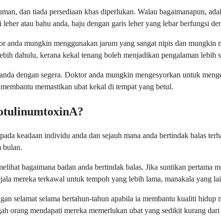
numan, dan tiada persediaan khas diperlukan. Walau bagaimanapun, a
leher atau bahu anda, baju dengan garis leher yang lebar berfungsi de
or anda mungkin menggunakan jarum yang sangat nipis dan mungkin me
ebih dahulu, kerana kekal tenang boleh menjadikan pengalaman lebih s
al anda dengan segera. Doktor anda mungkin mengesyorkan untuk menge
 membantu memastikan ubat kekal di tempat yang betul.
otulinumtoxinA?
da keadaan individu anda dan sejauh mana anda bertindak balas terh
 bulan.
ihat bagaimana badan anda bertindak balas. Jika suntikan pertama m
gejala mereka terkawal untuk tempoh yang lebih lama, manakala yang l
engan selamat selama bertahun-tahun apabila ia membantu kualiti hidu
gah orang mendapati mereka memerlukan ubat yang sedikit kurang dari