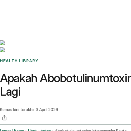
Benchmarks
Stories
FAQ
Sign up / Log in
HEALTH LIBRARY
Apakah Abobotulinumtoxi
Lagi
Kemas kini terakhir
3 April 2026
Laman Utama
Ubat-ubatan
Abobotulinumtoxina Intramuscular Route