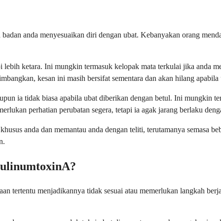
ila badan anda menyesuaikan diri dengan ubat. Kebanyakan orang menda
lebih ketara. Ini mungkin termasuk kelopak mata terkulai jika anda m
angkan, kesan ini masih bersifat sementara dan akan hilang apabila u
upun ia tidak biasa apabila ubat diberikan dengan betul. Ini mungkin 
erlukan perhatian perubatan segera, tetapi ia agak jarang berlaku den
o khusus anda dan memantau anda dengan teliti, terutamanya semasa
n.
tulinumtoxinA?
n tertentu menjadikannya tidak sesuai atau memerlukan langkah berja