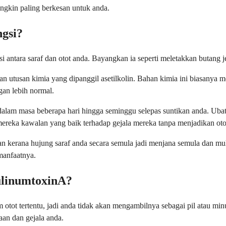
ungkin paling berkesan untuk anda.
gsi?
ntara saraf dan otot anda. Bayangkan ia seperti meletakkan butang j
an utusan kimia yang dipanggil asetilkolin. Bahan kimia ini biasanya m
gan lebih normal.
 dalam masa beberapa hari hingga seminggu selepas suntikan anda. Uba
mereka kawalan yang baik terhadap gejala mereka tanpa menjadikan oto
lan kerana hujung saraf anda secara semula jadi menjana semula dan m
manfaatnya.
ulinumtoxinA?
am otot tertentu, jadi anda tidak akan mengambilnya sebagai pil atau
aan dan gejala anda.