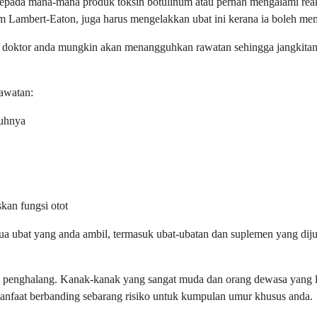
kepada mana-mana produk toksin botulinum atau pernah mengalami rea
ndrom Lambert-Eaton, juga harus mengelakkan ubat ini kerana ia boleh 
g, doktor anda mungkin akan menangguhkan rawatan sehingga jangkitan
rawatan:
nuhnya
skan fungsi otot
ua ubat yang anda ambil, termasuk ubat-ubatan dan suplemen yang diju
di penghalang. Kanak-kanak yang sangat muda dan orang dewasa yang 
anfaat berbanding sebarang risiko untuk kumpulan umur khusus anda.