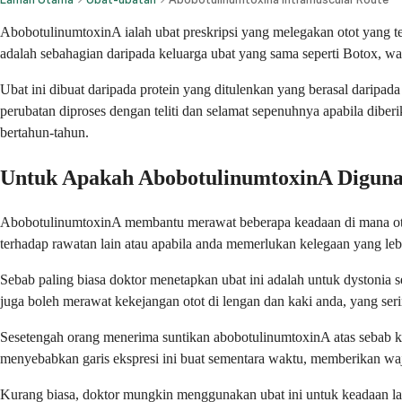
AbobotulinumtoxinA ialah ubat preskripsi yang melegakan otot yang te
adalah sebahagian daripada keluarga ubat yang sama seperti Botox, wa
Ubat ini dibuat daripada protein yang ditulenkan yang berasal dari
perubatan diproses dengan teliti dan selamat sepenuhnya apabila diber
bertahun-tahun.
Untuk Apakah AbobotulinumtoxinA Digun
AbobotulinumtoxinA membantu merawat beberapa keadaan di mana otot 
terhadap rawatan lain atau apabila anda memerlukan kelegaan yang leb
Sebab paling biasa doktor menetapkan ubat ini adalah untuk dystonia 
juga boleh merawat kekejangan otot di lengan dan kaki anda, yang ser
Sesetengah orang menerima suntikan abobotulinumtoxinA atas sebab ko
menyebabkan garis ekspresi ini buat sementara waktu, memberikan waj
Kurang biasa, doktor mungkin menggunakan ubat ini untuk keadaan lain