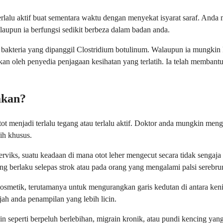
rlalu aktif buat sementara waktu dengan menyekat isyarat saraf. Anda
laupun ia berfungsi sedikit berbeza dalam badan anda.
pada bakteria yang dipanggil Clostridium botulinum. Walaupun ia mun
ikan oleh penyedia penjagaan kesihatan yang terlatih. Ia telah memban
akan?
menjadi terlalu tegang atau terlalu aktif. Doktor anda mungkin meng
ih khusus.
serviks, suatu keadaan di mana otot leher mengecut secara tidak senga
ing berlaku selepas strok atau pada orang yang mengalami palsi serebr
smetik, terutamanya untuk mengurangkan garis kedutan di antara kenin
ah anda penampilan yang lebih licin.
 seperti berpeluh berlebihan, migrain kronik, atau pundi kencing yan