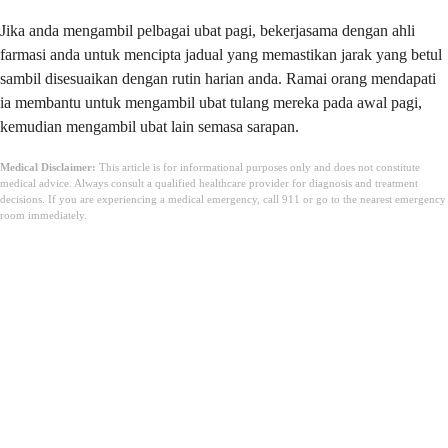
Jika anda mengambil pelbagai ubat pagi, bekerjasama dengan ahli
farmasi anda untuk mencipta jadual yang memastikan jarak yang betul
sambil disesuaikan dengan rutin harian anda. Ramai orang mendapati
ia membantu untuk mengambil ubat tulang mereka pada awal pagi,
kemudian mengambil ubat lain semasa sarapan.
Medical Disclaimer:
This article is for informational purposes only and does not constitute
medical advice. Always consult a qualified healthcare provider for diagnosis and treatment
decisions. If you are experiencing a medical emergency, call 911 or go to the nearest emergency
room immediately.