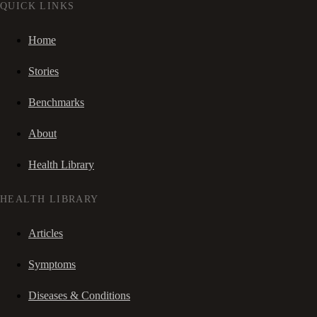
QUICK LINKS
Home
Stories
Benchmarks
About
Health Library
HEALTH LIBRARY
Articles
Symptoms
Diseases & Conditions