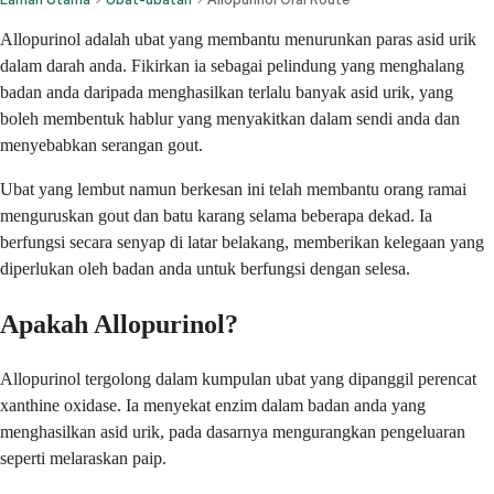
Allopurinol adalah ubat yang membantu menurunkan paras asid urik
dalam darah anda. Fikirkan ia sebagai pelindung yang menghalang
badan anda daripada menghasilkan terlalu banyak asid urik, yang
boleh membentuk hablur yang menyakitkan dalam sendi anda dan
menyebabkan serangan gout.
Ubat yang lembut namun berkesan ini telah membantu orang ramai
menguruskan gout dan batu karang selama beberapa dekad. Ia
berfungsi secara senyap di latar belakang, memberikan kelegaan yang
diperlukan oleh badan anda untuk berfungsi dengan selesa.
Apakah Allopurinol?
Allopurinol tergolong dalam kumpulan ubat yang dipanggil perencat
xanthine oxidase. Ia menyekat enzim dalam badan anda yang
menghasilkan asid urik, pada dasarnya mengurangkan pengeluaran
seperti melaraskan paip.