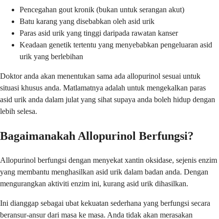
Pencegahan gout kronik (bukan untuk serangan akut)
Batu karang yang disebabkan oleh asid urik
Paras asid urik yang tinggi daripada rawatan kanser
Keadaan genetik tertentu yang menyebabkan pengeluaran asid
urik yang berlebihan
Doktor anda akan menentukan sama ada allopurinol sesuai untuk
situasi khusus anda. Matlamatnya adalah untuk mengekalkan paras
asid urik anda dalam julat yang sihat supaya anda boleh hidup dengan
lebih selesa.
Bagaimanakah Allopurinol Berfungsi?
Allopurinol berfungsi dengan menyekat xantin oksidase, sejenis enzim
yang membantu menghasilkan asid urik dalam badan anda. Dengan
mengurangkan aktiviti enzim ini, kurang asid urik dihasilkan.
Ini dianggap sebagai ubat kekuatan sederhana yang berfungsi secara
beransur-ansur dari masa ke masa. Anda tidak akan merasakan