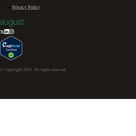
Privacy Policy
© Copyright
2026
. All rights reserved.