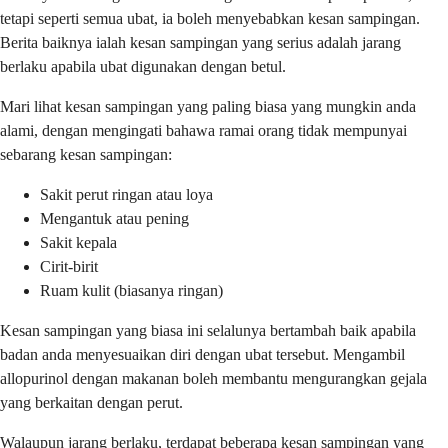
tetapi seperti semua ubat, ia boleh menyebabkan kesan sampingan.
Berita baiknya ialah kesan sampingan yang serius adalah jarang
berlaku apabila ubat digunakan dengan betul.
Mari lihat kesan sampingan yang paling biasa yang mungkin anda
alami, dengan mengingati bahawa ramai orang tidak mempunyai
sebarang kesan sampingan:
Sakit perut ringan atau loya
Mengantuk atau pening
Sakit kepala
Cirit-birit
Ruam kulit (biasanya ringan)
Kesan sampingan yang biasa ini selalunya bertambah baik apabila
badan anda menyesuaikan diri dengan ubat tersebut. Mengambil
allopurinol dengan makanan boleh membantu mengurangkan gejala
yang berkaitan dengan perut.
Walaupun jarang berlaku, terdapat beberapa kesan sampingan yang