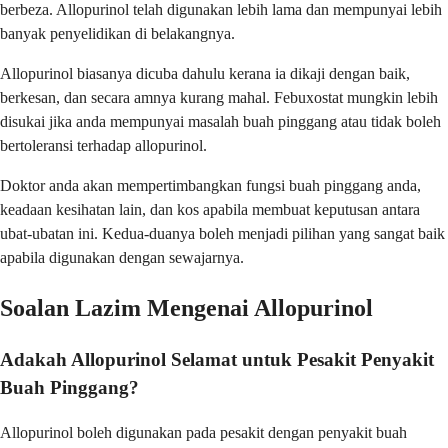
berbeza. Allopurinol telah digunakan lebih lama dan mempunyai lebih
banyak penyelidikan di belakangnya.
Allopurinol biasanya dicuba dahulu kerana ia dikaji dengan baik,
berkesan, dan secara amnya kurang mahal. Febuxostat mungkin lebih
disukai jika anda mempunyai masalah buah pinggang atau tidak boleh
bertoleransi terhadap allopurinol.
Doktor anda akan mempertimbangkan fungsi buah pinggang anda,
keadaan kesihatan lain, dan kos apabila membuat keputusan antara
ubat-ubatan ini. Kedua-duanya boleh menjadi pilihan yang sangat baik
apabila digunakan dengan sewajarnya.
Soalan Lazim Mengenai Allopurinol
Adakah Allopurinol Selamat untuk Pesakit Penyakit
Buah Pinggang?
Allopurinol boleh digunakan pada pesakit dengan penyakit buah