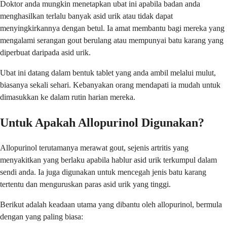
Doktor anda mungkin menetapkan ubat ini apabila badan anda
menghasilkan terlalu banyak asid urik atau tidak dapat
menyingkirkannya dengan betul. Ia amat membantu bagi mereka yang
mengalami serangan gout berulang atau mempunyai batu karang yang
diperbuat daripada asid urik.
Ubat ini datang dalam bentuk tablet yang anda ambil melalui mulut,
biasanya sekali sehari. Kebanyakan orang mendapati ia mudah untuk
dimasukkan ke dalam rutin harian mereka.
Untuk Apakah Allopurinol Digunakan?
Allopurinol terutamanya merawat gout, sejenis artritis yang
menyakitkan yang berlaku apabila hablur asid urik terkumpul dalam
sendi anda. Ia juga digunakan untuk mencegah jenis batu karang
tertentu dan menguruskan paras asid urik yang tinggi.
Berikut adalah keadaan utama yang dibantu oleh allopurinol, bermula
dengan yang paling biasa: