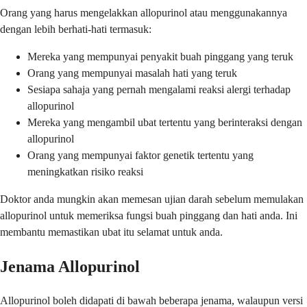
Orang yang harus mengelakkan allopurinol atau menggunakannya
dengan lebih berhati-hati termasuk:
Mereka yang mempunyai penyakit buah pinggang yang teruk
Orang yang mempunyai masalah hati yang teruk
Sesiapa sahaja yang pernah mengalami reaksi alergi terhadap
allopurinol
Mereka yang mengambil ubat tertentu yang berinteraksi dengan
allopurinol
Orang yang mempunyai faktor genetik tertentu yang
meningkatkan risiko reaksi
Doktor anda mungkin akan memesan ujian darah sebelum memulakan
allopurinol untuk memeriksa fungsi buah pinggang dan hati anda. Ini
membantu memastikan ubat itu selamat untuk anda.
Jenama Allopurinol
Allopurinol boleh didapati di bawah beberapa jenama, walaupun versi