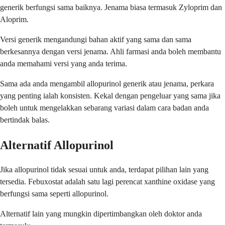
generik berfungsi sama baiknya. Jenama biasa termasuk Zyloprim dan
Aloprim.
Versi generik mengandungi bahan aktif yang sama dan sama
berkesannya dengan versi jenama. Ahli farmasi anda boleh membantu
anda memahami versi yang anda terima.
Sama ada anda mengambil allopurinol generik atau jenama, perkara
yang penting ialah konsisten. Kekal dengan pengeluar yang sama jika
boleh untuk mengelakkan sebarang variasi dalam cara badan anda
bertindak balas.
Alternatif Allopurinol
Jika allopurinol tidak sesuai untuk anda, terdapat pilihan lain yang
tersedia. Febuxostat adalah satu lagi perencat xanthine oxidase yang
berfungsi sama seperti allopurinol.
Alternatif lain yang mungkin dipertimbangkan oleh doktor anda