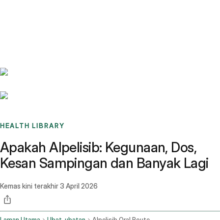
Benchmarks
Stories
FAQ
Sign up / Log in
HEALTH LIBRARY
Apakah Alpelisib: Kegunaan, Dos,
Kesan Sampingan dan Banyak Lagi
Kemas kini terakhir
3 April 2026
Laman Utama
Ubat-ubatan
Alpelisib Oral Route