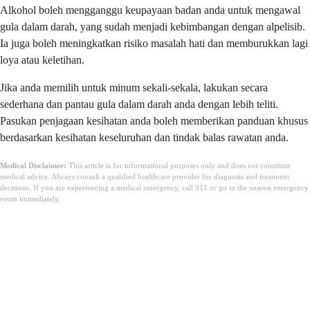
Alkohol boleh mengganggu keupayaan badan anda untuk mengawal
gula dalam darah, yang sudah menjadi kebimbangan dengan alpelisib.
Ia juga boleh meningkatkan risiko masalah hati dan memburukkan lagi
loya atau keletihan.
Jika anda memilih untuk minum sekali-sekala, lakukan secara
sederhana dan pantau gula dalam darah anda dengan lebih teliti.
Pasukan penjagaan kesihatan anda boleh memberikan panduan khusus
berdasarkan kesihatan keseluruhan dan tindak balas rawatan anda.
Medical Disclaimer:
This article is for informational purposes only and does not constitute
medical advice. Always consult a qualified healthcare provider for diagnosis and treatment
decisions. If you are experiencing a medical emergency, call 911 or go to the nearest emergency
room immediately.