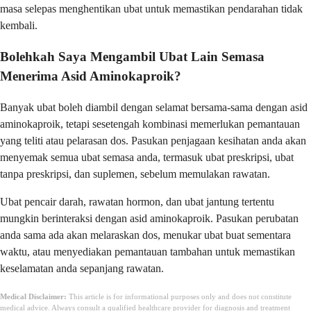
masa selepas menghentikan ubat untuk memastikan pendarahan tidak
kembali.
Bolehkah Saya Mengambil Ubat Lain Semasa
Menerima Asid Aminokaproik?
Banyak ubat boleh diambil dengan selamat bersama-sama dengan asid
aminokaproik, tetapi sesetengah kombinasi memerlukan pemantauan
yang teliti atau pelarasan dos. Pasukan penjagaan kesihatan anda akan
menyemak semua ubat semasa anda, termasuk ubat preskripsi, ubat
tanpa preskripsi, dan suplemen, sebelum memulakan rawatan.
Ubat pencair darah, rawatan hormon, dan ubat jantung tertentu
mungkin berinteraksi dengan asid aminokaproik. Pasukan perubatan
anda sama ada akan melaraskan dos, menukar ubat buat sementara
waktu, atau menyediakan pemantauan tambahan untuk memastikan
keselamatan anda sepanjang rawatan.
Medical Disclaimer:
This article is for informational purposes only and does not constitute
medical advice. Always consult a qualified healthcare provider for diagnosis and treatment