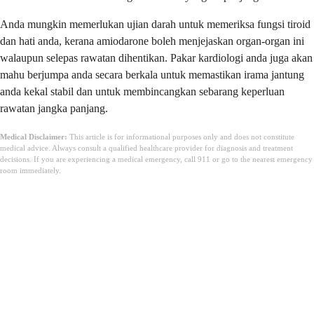
Anda mungkin memerlukan ujian darah untuk memeriksa fungsi tiroid
dan hati anda, kerana amiodarone boleh menjejaskan organ-organ ini
walaupun selepas rawatan dihentikan. Pakar kardiologi anda juga akan
mahu berjumpa anda secara berkala untuk memastikan irama jantung
anda kekal stabil dan untuk membincangkan sebarang keperluan
rawatan jangka panjang.
Medical Disclaimer:
This article is for informational purposes only and does not constitute
medical advice. Always consult a qualified healthcare provider for diagnosis and treatment
decisions. If you are experiencing a medical emergency, call 911 or go to the nearest emergency
room immediately.