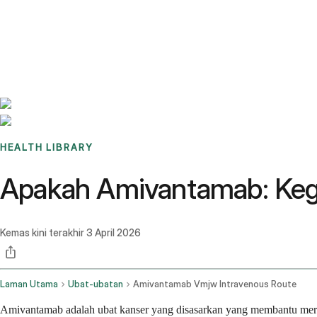
Benchmarks
Stories
FAQ
Sign up / Log in
HEALTH LIBRARY
Apakah Amivantamab: Keg
Kemas kini terakhir
3 April 2026
Laman Utama
Ubat-ubatan
Amivantamab Vmjw Intravenous Route
Amivantamab adalah ubat kanser yang disasarkan yang membantu merawa