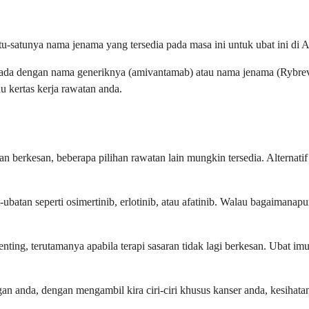
-satunya nama jenama yang tersedia pada masa ini untuk ubat ini di A
ma ada dengan nama generiknya (amivantamab) atau nama jenama (Rybre
au kertas kerja rawatan anda.
an berkesan, beberapa pilihan rawatan lain mungkin tersedia. Alternati
-ubatan seperti osimertinib, erlotinib, atau afatinib. Walau bagaimana
enting, terutamanya apabila terapi sasaran tidak lagi berkesan. Ubat 
 anda, dengan mengambil kira ciri-ciri khusus kanser anda, kesihatan