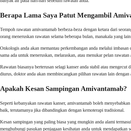
banyak air pada hari-hari sebelum rawatan anda.
Berapa Lama Saya Patut Mengambil Ami
Tempoh rawatan amivantamab berbeza-beza dengan ketara dari seorang 
orang meneruskan rawatan selama beberapa bulan, manakala yang lain
Onkologis anda akan memantau perkembangan anda melalui imbasan da
sama ada untuk meneruskan, melaraskan, atau menukar pelan rawatan 
Rawatan biasanya berterusan selagi kanser anda stabil atau mengecut 
diurus, doktor anda akan membincangkan pilihan rawatan lain dengan 
Apakah Kesan Sampingan Amivantamab?
Seperti kebanyakan rawatan kanser, amivantamab boleh menyebabkan 
baik, terutamanya jika dibandingkan dengan kemoterapi tradisional.
Kesan sampingan yang paling biasa yang mungkin anda alami termasuk
menghubungi pasukan penjagaan kesihatan anda untuk mendapatkan 