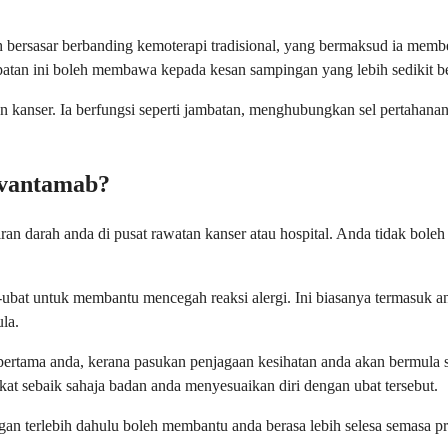
bih bersasar berbanding kemoterapi tradisional, yang bermaksud ia me
atan ini boleh membawa kepada kesan sampingan yang lebih sedikit b
kanser. Ia berfungsi seperti jambatan, menghubungkan sel pertahanan
ivantamab?
liran darah anda di pusat rawatan kanser atau hospital. Anda tidak bo
-ubat untuk membantu mencegah reaksi alergi. Ini biasanya termasuk a
la.
ertama anda, kerana pasukan penjagaan kesihatan anda akan bermula s
kat sebaik sahaja badan anda menyesuaikan diri dengan ubat tersebut.
gan terlebih dahulu boleh membantu anda berasa lebih selesa semasa p