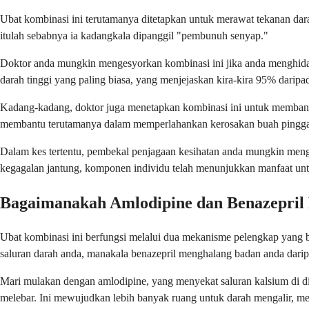
Ubat kombinasi ini terutamanya ditetapkan untuk merawat tekanan darah 
itulah sebabnya ia kadangkala dipanggil "pembunuh senyap."
Doktor anda mungkin mengesyorkan kombinasi ini jika anda menghidap 
darah tinggi yang paling biasa, yang menjejaskan kira-kira 95% darip
Kadang-kadang, doktor juga menetapkan kombinasi ini untuk membant
membantu terutamanya dalam memperlahankan kerosakan buah pinggan
Dalam kes tertentu, pembekal penjagaan kesihatan anda mungkin menggu
kegagalan jantung, komponen individu telah menunjukkan manfaat unt
Bagaimanakah Amlodipine dan Benazepril 
Ubat kombinasi ini berfungsi melalui dua mekanisme pelengkap yang
saluran darah anda, manakala benazepril menghalang badan anda dari
Mari mulakan dengan amlodipine, yang menyekat saluran kalsium di din
melebar. Ini mewujudkan lebih banyak ruang untuk darah mengalir, me