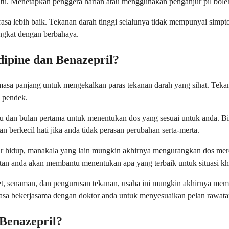
tu. Menetapkan penggera harian atau menggunakan penganjur pil bole
erasa lebih baik. Tekanan darah tinggi selalunya tidak mempunyai simp
ingkat dengan berbahaya.
ipine dan Benazepril?
asa panjang untuk mengekalkan paras tekanan darah yang sihat. Teka
 pendek.
 dan bulan pertama untuk menentukan dos yang sesuai untuk anda. Bi
 berkecil hati jika anda tidak perasan perubahan serta-merta.
r hidup, manakala yang lain mungkin akhirnya mengurangkan dos mere
atan anda akan membantu menentukan apa yang terbaik untuk situasi kh
iet, senaman, dan pengurusan tekanan, usaha ini mungkin akhirnya me
tiasa bekerjasama dengan doktor anda untuk menyesuaikan pelan rawata
Benazepril?