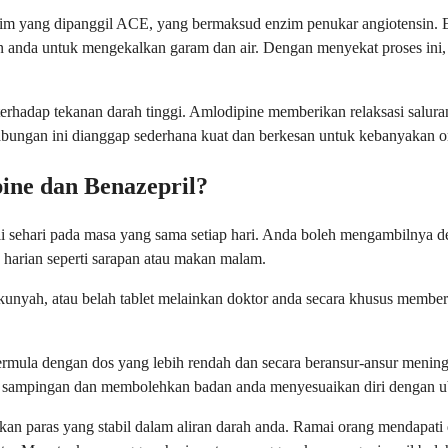
im yang dipanggil ACE, yang bermaksud enzim penukar angiotensin. 
an anda untuk mengekalkan garam dan air. Dengan menyekat proses in
hadap tekanan darah tinggi. Amlodipine memberikan relaksasi saluran
bungan ini dianggap sederhana kuat dan berkesan untuk kebanyakan o
ine dan Benazepril?
kali sehari pada masa yang sama setiap hari. Anda boleh mengambilnya 
harian seperti sarapan atau makan malam.
 kunyah, atau belah tablet melainkan doktor anda secara khusus member
rmula dengan dos yang lebih rendah dan secara beransur-ansur mening
 sampingan dan membolehkan badan anda menyesuaikan diri dengan u
an paras yang stabil dalam aliran darah anda. Ramai orang mendapati 