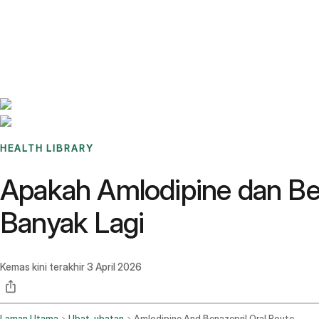
Benchmarks
Stories
FAQ
Sign up / Log in
HEALTH LIBRARY
Apakah Amlodipine dan Be
Banyak Lagi
Kemas kini terakhir
3 April 2026
Laman Utama
Ubat-ubatan
Amlodipine And Benazepril Oral Route