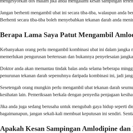
mengesyorkan dos malam jika anda mengalami kesan sampingan terten
Jangan berhenti mengambil ubat ini secara tiba-tiba, walaupun anda b
Berhenti secara tiba-tiba boleh menyebabkan tekanan darah anda men
Berapa Lama Saya Patut Mengambil Amlod
Kebanyakan orang perlu mengambil kombinasi ubat ini dalam jangka m
memerlukan pengurusan berterusan dan bukannya penyelesaian jangka
Doktor anda akan memantau tindak balas anda selama beberapa minggu
penurunan tekanan darah sepenuhnya daripada kombinasi ini, jadi jangan
Sesetengah orang mungkin perlu mengambil ubat tekanan darah seumu
kesihatan lain. Pemeriksaan berkala dengan penyedia penjagaan kesih
Jika anda juga sedang berusaha untuk mengubah gaya hidup seperti d
bagaimanapun, jangan sekali-kali membuat keputusan ini sendiri. Sen
Apakah Kesan Sampingan Amlodipine dan 