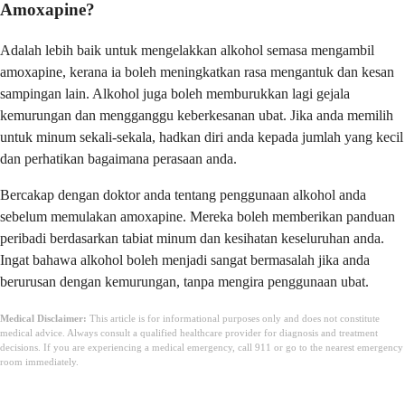
Amoxapine?
Adalah lebih baik untuk mengelakkan alkohol semasa mengambil
amoxapine, kerana ia boleh meningkatkan rasa mengantuk dan kesan
sampingan lain. Alkohol juga boleh memburukkan lagi gejala
kemurungan dan mengganggu keberkesanan ubat. Jika anda memilih
untuk minum sekali-sekala, hadkan diri anda kepada jumlah yang kecil
dan perhatikan bagaimana perasaan anda.
Bercakap dengan doktor anda tentang penggunaan alkohol anda
sebelum memulakan amoxapine. Mereka boleh memberikan panduan
peribadi berdasarkan tabiat minum dan kesihatan keseluruhan anda.
Ingat bahawa alkohol boleh menjadi sangat bermasalah jika anda
berurusan dengan kemurungan, tanpa mengira penggunaan ubat.
Medical Disclaimer:
This article is for informational purposes only and does not constitute
medical advice. Always consult a qualified healthcare provider for diagnosis and treatment
decisions. If you are experiencing a medical emergency, call 911 or go to the nearest emergency
room immediately.