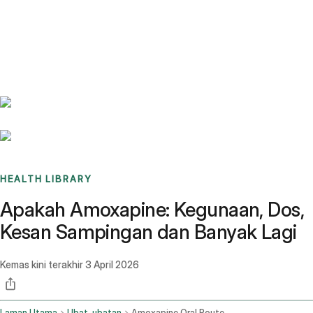
Benchmarks
Stories
FAQ
Sign up / Log in
HEALTH LIBRARY
Apakah Amoxapine: Kegunaan, Dos,
Kesan Sampingan dan Banyak Lagi
Kemas kini terakhir
3 April 2026
Laman Utama
Ubat-ubatan
Amoxapine Oral Route