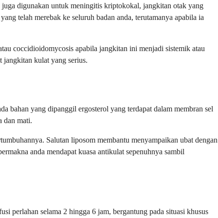
Ia juga digunakan untuk meningitis kriptokokal, jangkitan otak yang
ang telah merebak ke seluruh badan anda, terutamanya apabila ia
atau coccidioidomycosis apabila jangkitan ini menjadi sistemik atau
jangkitan kulat yang serius.
ada bahan yang dipanggil ergosterol yang terdapat dalam membran sel
 dan mati.
 pertumbuhannya. Salutan liposom membantu menyampaikan ubat dengan
ni bermakna anda mendapat kuasa antikulat sepenuhnya sambil
nfusi perlahan selama 2 hingga 6 jam, bergantung pada situasi khusus