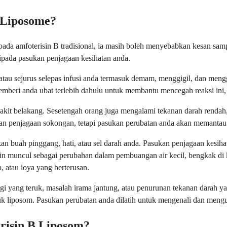
 Liposome?
ipada amfoterisin B tradisional, ia masih boleh menyebabkan kesan s
pada pasukan penjagaan kesihatan anda.
u sejurus selepas infusi anda termasuk demam, menggigil, dan menggele
beri anda ubat terlebih dahulu untuk membantu mencegah reaksi ini, 
akit belakang. Sesetengah orang juga mengalami tekanan darah rendah, 
engan penjagaan sokongan, tetapi pasukan perubatan anda akan memant
kan buah pinggang, hati, atau sel darah anda. Pasukan penjagaan kesih
 muncul sebagai perubahan dalam pembuangan air kecil, bengkak di ka
, atau loya yang berterusan.
ergi yang teruk, masalah irama jantung, atau penurunan tekanan darah 
tuk liposom. Pasukan perubatan anda dilatih untuk mengenali dan meng
risin B Liposom?