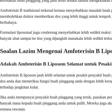
kerosakan buah pinggang yang jauh lebih sedikit sambil mengekalkan k
Amfoterisin B tradisional terkenal kerana menyebabkan masalah buah p
membolehkan doktor memberikan dos yang lebih tinggi untuk tempoh y
berbahaya.
Formulasi liposomal juga cenderung menyebabkan lebih sedikit reaksi 
banyak ubat sampai ke tisu yang dijangkiti manakala lebih sedikit ter
Soalan Lazim Mengenai Amfoterisin B Li
Adakah Amfoterisin B Liposom Selamat untuk Pesaki
Amfoterisin B liposom jauh lebih selamat untuk pesakit penyakit buah
dos anda dan memeriksa fungsi buah pinggang anda dengan lebih kera
terhadap jangkitan kulat.
Jika anda mempunyai penyakit buah pinggang yang teruk, pasukan pe
banyak masa kepada buah pinggang anda untuk pulih. Mereka juga ak
semasa rawatan.