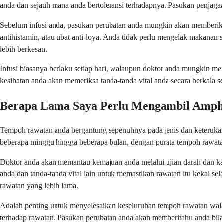
anda dan sejauh mana anda bertoleransi terhadapnya. Pasukan penjagaa
Sebelum infusi anda, pasukan perubatan anda mungkin akan memberika
antihistamin, atau ubat anti-loya. Anda tidak perlu mengelak makana
lebih berkesan.
Infusi biasanya berlaku setiap hari, walaupun doktor anda mungkin m
kesihatan anda akan memeriksa tanda-tanda vital anda secara berkal
Berapa Lama Saya Perlu Mengambil Ampho
Tempoh rawatan anda bergantung sepenuhnya pada jenis dan keterukan 
beberapa minggu hingga beberapa bulan, dengan purata tempoh rawat
Doktor anda akan memantau kemajuan anda melalui ujian darah dan kaj
anda dan tanda-tanda vital lain untuk memastikan rawatan itu kekal
rawatan yang lebih lama.
Adalah penting untuk menyelesaikan keseluruhan tempoh rawatan walau
terhadap rawatan. Pasukan perubatan anda akan memberitahu anda bila 