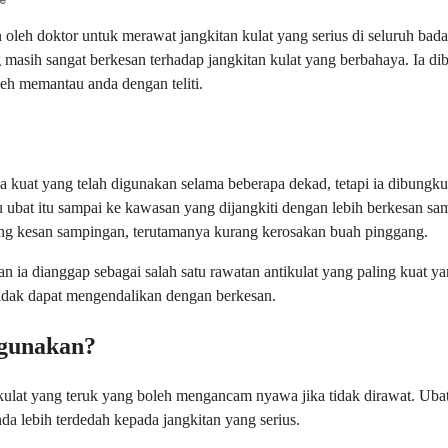
 oleh doktor untuk merawat jangkitan kulat yang serius di seluruh bad
asih sangat berkesan terhadap jangkitan kulat yang berbahaya. Ia diber
leh memantau anda dengan teliti.
a kuat yang telah digunakan selama beberapa dekad, tetapi ia dibungk
ubat itu sampai ke kawasan yang dijangkiti dengan lebih berkesan sam
ng kesan sampingan, terutamanya kurang kerosakan buah pinggang.
dan ia dianggap sebagai salah satu rawatan antikulat yang paling kuat 
tidak dapat mengendalikan dengan berkesan.
igunakan?
at yang teruk yang boleh mengancam nyawa jika tidak dirawat. Ubat in
a lebih terdedah kepada jangkitan yang serius.