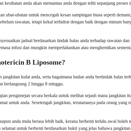
n kesihatan anda akan memantau anda dengan teliti sepanjang proses i
n ubat-ubatan untuk mencegah kesan sampingan biasa seperti demam, m
n sebelum rawatan, tetapi kekal terhidrat dengan baik dengan minum 
enyesuaikan jadual berdasarkan tindak balas anda terhadap rawatan da
a semasa infusi dan mungkin memperlahankan atau menghentikan sement
tericin B Liposome?
jangkitan kulat anda, serta bagaimana badan anda bertindak balas te
an berlangsung 2 hingga 8 minggu.
ian pengimejan secara berkala untuk melihat sejauh mana jangkitan i
 selamat untuk anda. Sesetengah jangkitan, terutamanya pada orang y
pun anda mula berasa lebih baik, kerana berhenti terlalu awal boleh 
selamat untuk berhenti berdasarkan bukti yang jelas bahawa jangkitan 