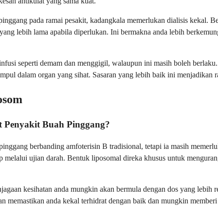
esan antikulat yang sama kuat.
inggang pada ramai pesakit, kadangkala memerlukan dialisis kekal. Be
ang lebih lama apabila diperlukan. Ini bermakna anda lebih berkemu
infusi seperti demam dan menggigil, walaupun ini masih boleh berlaku.
kumpul dalam organ yang sihat. Sasaran yang lebih baik ini menjadikan
posom
t Penyakit Buah Pinggang?
 pinggang berbanding amfoterisin B tradisional, tetapi ia masih memer
p melalui ujian darah. Bentuk liposomal direka khusus untuk mengur
njagaan kesihatan anda mungkin akan bermula dengan dos yang lebih 
an memastikan anda kekal terhidrat dengan baik dan mungkin memberi