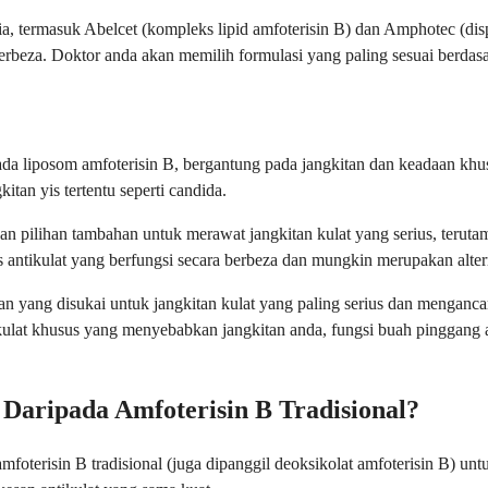
ia, termasuk Abelcet (kompleks lipid amfoterisin B) dan Amphotec (dispe
berbeza. Doktor anda akan memilih formulasi yang paling sesuai berdas
pada liposom amfoterisin B, bergantung pada jangkitan dan keadaan khu
tan yis tertentu seperti candida.
n pilihan tambahan untuk merawat jangkitan kulat yang serius, terutam
 antikulat yang berfungsi secara berbeza dan mungkin merupakan alterna
an yang disukai untuk jangkitan kulat yang paling serius dan menganca
kulat khusus yang menyebabkan jangkitan anda, fungsi buah pinggang a
Daripada Amfoterisin B Tradisional?
amfoterisin B tradisional (juga dipanggil deoksikolat amfoterisin B) 