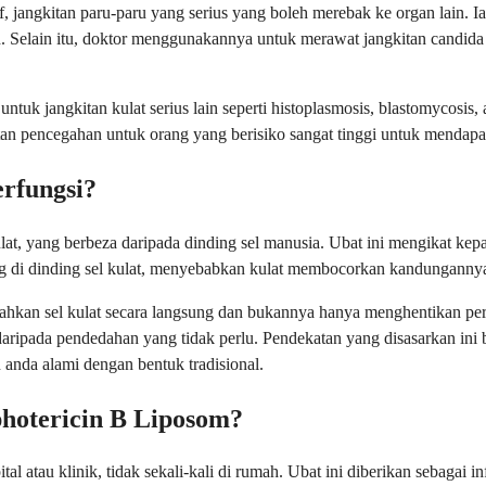
sif, jangkitan paru-paru yang serius yang boleh merebak ke organ lain. 
Selain itu, doktor menggunakannya untuk merawat jangkitan candida y
uk jangkitan kulat serius lain seperti histoplasmosis, blastomycosis, 
 pencegahan untuk orang yang berisiko sangat tinggi untuk mendapat 
rfungsi?
at, yang berbeza daripada dinding sel manusia. Ubat ini mengikat kep
ang di dinding sel kulat, menyebabkan kulat membocorkan kandungannya
usnahkan sel kulat secara langsung dan bukannya hanya menghentikan
nda daripada pendedahan yang tidak perlu. Pendekatan yang disasarkan i
anda alami dengan bentuk tradisional.
otericin B Liposom?
l atau klinik, tidak sekali-kali di rumah. Ubat ini diberikan sebagai i