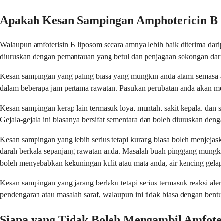
Apakah Kesan Sampingan Amphotericin B
Walaupun amfoterisin B liposom secara amnya lebih baik diterima dar
diuruskan dengan pemantauan yang betul dan penjagaan sokongan dari
Kesan sampingan yang paling biasa yang mungkin anda alami semasa ata
dalam beberapa jam pertama rawatan. Pasukan perubatan anda akan mem
Kesan sampingan kerap lain termasuk loya, muntah, sakit kepala, dan s
Gejala-gejala ini biasanya bersifat sementara dan boleh diuruskan d
Kesan sampingan yang lebih serius tetapi kurang biasa boleh menjejas
darah berkala sepanjang rawatan anda. Masalah buah pinggang mungkin
boleh menyebabkan kekuningan kulit atau mata anda, air kencing gelap
Kesan sampingan yang jarang berlaku tetapi serius termasuk reaksi al
pendengaran atau masalah saraf, walaupun ini tidak biasa dengan ben
Siapa yang Tidak Boleh Mengambil Amfote