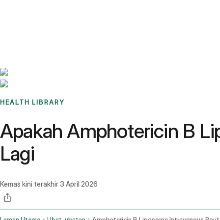
Benchmarks
Stories
FAQ
Sign up / Log in
HEALTH LIBRARY
Apakah Amphotericin B Li
Lagi
Kemas kini terakhir
3 April 2026
Laman Utama
Ubat-ubatan
Amphotericin B Liposome Intravenous Rout