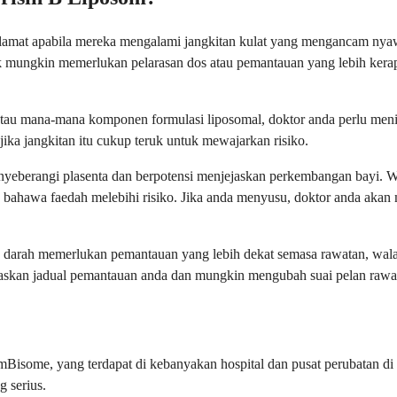
mat apabila mereka mengalami jangkitan kulat yang mengancam nyawa, 
 mungkin memerlukan pelarasan dos atau pemantauan yang lebih kerap
tau mana-mana komponen formulasi liposomal, doktor anda perlu menim
ka jangkitan itu cukup teruk untuk mewajarkan risiko.
nyeberangi plasenta dan berpotensi menjejaskan perkembangan bayi. W
 bahawa faedah melebihi risiko. Jika anda menyusu, doktor anda ak
 darah memerlukan pemantauan yang lebih dekat semasa rawatan, wala
raskan jadual pemantauan anda dan mungkin mengubah suai pelan rawa
some, yang terdapat di kebanyakan hospital dan pusat perubatan di sel
g serius.