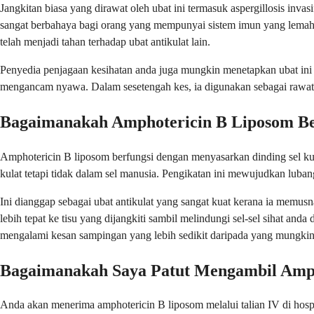
Jangkitan biasa yang dirawat oleh ubat ini termasuk aspergillosis inva
sangat berbahaya bagi orang yang mempunyai sistem imun yang lemah. 
telah menjadi tahan terhadap ubat antikulat lain.
Penyedia penjagaan kesihatan anda juga mungkin menetapkan ubat ini unt
mengancam nyawa. Dalam sesetengah kes, ia digunakan sebagai rawatan
Bagaimanakah Amphotericin B Liposom Be
Amphotericin B liposom berfungsi dengan menyasarkan dinding sel kul
kulat tetapi tidak dalam sel manusia. Pengikatan ini mewujudkan lub
Ini dianggap sebagai ubat antikulat yang sangat kuat kerana ia mem
lebih tepat ke tisu yang dijangkiti sambil melindungi sel-sel sihat a
mengalami kesan sampingan yang lebih sedikit daripada yang mungkin 
Bagaimanakah Saya Patut Mengambil Amph
Anda akan menerima amphotericin B liposom melalui talian IV di hospita