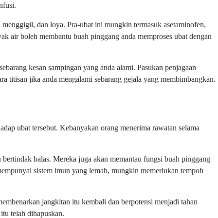
nfusi.
enggigil, dan loya. Pra-ubat ini mungkin termasuk asetaminofen,
banyak air boleh membantu buah pinggang anda memproses ubat dengan
n sebarang kesan sampingan yang anda alami. Pasukan penjagaan
ara titisan jika anda mengalami sebarang gejala yang membimbangkan.
rhadap ubat tersebut. Kebanyakan orang menerima rawatan selama
tu bertindak balas. Mereka juga akan memantau fungsi buah pinggang
ang mempunyai sistem imun yang lemah, mungkin memerlukan tempoh
membenarkan jangkitan itu kembali dan berpotensi menjadi tahan
itu telah dihapuskan.