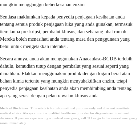
mungkin mengganggu keberkesanan enzim.
Sentiasa maklumkan kepada penyedia penjagaan kesihatan anda
tentang semua produk penjagaan luka yang anda gunakan, termasuk
item tanpa preskripsi, pembalut khusus, dan sebarang ubat rumah.
Mereka boleh menasihati anda tentang masa dan penggunaan yang
betul untuk mengelakkan interaksi.
Secara amnya, anda akan menggunakan Anacaulase-BCDB terlebih
dahulu, kemudian tutup dengan pembalut yang sesuai seperti yang
diarahkan. Elakkan menggunakan produk dengan logam berat atau
bahan kimia tertentu yang mungkin menyahaktifkan enzim, tetapi
penyedia penjagaan kesihatan anda akan membimbing anda tentang
apa yang serasi dengan pelan rawatan khusus anda.
Medical Disclaimer:
This article is for informational purposes only and does not constitute
medical advice. Always consult a qualified healthcare provider for diagnosis and treatment
decisions. If you are experiencing a medical emergency, call 911 or go to the nearest emergency
room immediately.