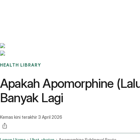
Benchmarks
Stories
FAQ
Sign up / Log in
HEALTH LIBRARY
Apakah Apomorphine (Lalu
Banyak Lagi
Kemas kini terakhir
3 April 2026
Laman Utama
Ubat-ubatan
Apomorphine Sublingual Route