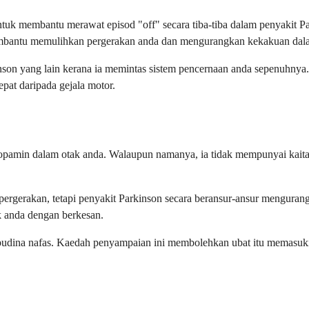
tuk membantu merawat episod "off" secara tiba-tiba dalam penyakit Par
membantu memulihkan pergerakan anda dan mengurangkan kekakuan dala
nson yang lain kerana ia memintas sistem pencernaan anda sepenuhnya. U
at daripada gejala motor.
pamin dalam otak anda. Walaupun namanya, ia tidak mempunyai kaitan
ergerakan, tetapi penyakit Parkinson secara beransur-ansur mengura
k anda dengan berkesan.
i pudina nafas. Kaedah penyampaian ini membolehkan ubat itu memasuki