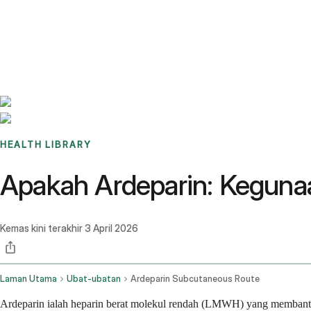
Benchmarks
Stories
FAQ
Sign up / Log in
HEALTH LIBRARY
Apakah Ardeparin: Keguna
Kemas kini terakhir
3 April 2026
Laman Utama
Ubat-ubatan
Ardeparin Subcutaneous Route
Ardeparin ialah heparin berat molekul rendah (LMWH) yang membantu