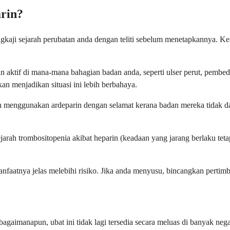
rin?
aji sejarah perubatan anda dengan teliti sebelum menetapkannya. Keadaa
 aktif di mana-mana bahagian badan anda, seperti ulser perut, pembed
n menjadikan situasi ini lebih berbahaya.
 menggunakan ardeparin dengan selamat kerana badan mereka tidak da
arah trombositopenia akibat heparin (keadaan yang jarang berlaku tetap
faatnya jelas melebihi risiko. Jika anda menyusu, bincangkan pertim
gaimanapun, ubat ini tidak lagi tersedia secara meluas di banyak neg