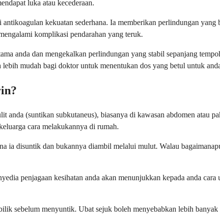
endapat luka atau kecederaan.
bagai antikoagulan kekuatan sederhana. Ia memberikan perlindungan y
mengalami komplikasi pendarahan yang teruk.
ertama anda dan mengekalkan perlindungan yang stabil sepanjang tem
a lebih mudah bagi doktor untuk menentukan dos yang betul untuk and
in?
lit anda (suntikan subkutaneus), biasanya di kawasan abdomen atau p
 keluarga cara melakukannya di rumah.
na ia disuntik dan bukannya diambil melalui mulut. Walau bagaimanapu
 Penyedia penjagaan kesihatan anda akan menunjukkan kepada anda car
 bilik sebelum menyuntik. Ubat sejuk boleh menyebabkan lebih banyak k