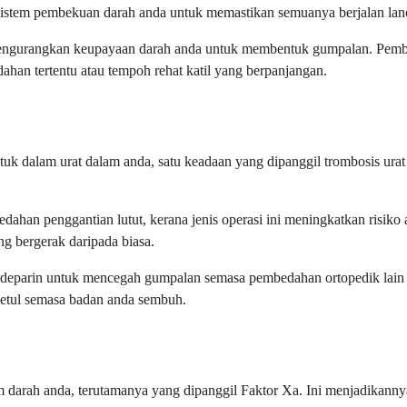
u sistem pembekuan darah anda untuk memastikan semuanya berjalan lan
 mengurangkan keupayaan darah anda untuk membentuk gumpalan. Pembe
ahan tertentu atau tempoh rehat katil yang berpanjangan.
uk dalam urat dalam anda, satu keadaan yang dipanggil trombosis ura
ahan penggantian lutut, kerana jenis operasi ini meningkatkan risiko
g bergerak daripada biasa.
deparin untuk mencegah gumpalan semasa pembedahan ortopedik lain a
betul semasa badan anda sembuh.
m darah anda, terutamanya yang dipanggil Faktor Xa. Ini menjadikann