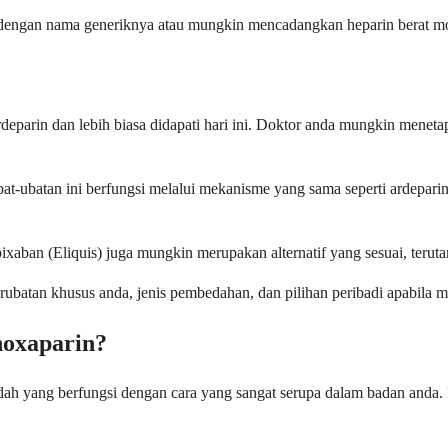
dengan nama generiknya atau mungkin mencadangkan heparin berat mol
rdeparin dan lebih biasa didapati hari ini. Doktor anda mungkin mene
Ubat-ubatan ini berfungsi melalui mekanisme yang sama seperti ardepar
apixaban (Eliquis) juga mungkin merupakan alternatif yang sesuai, teru
batan khusus anda, jenis pembedahan, dan pilihan peribadi apabila me
noxaparin?
dah yang berfungsi dengan cara yang sangat serupa dalam badan anda. 