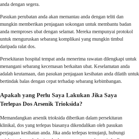
anda dengan segera.
Pasukan perubatan anda akan memantau anda dengan teliti dan
mungkin memberikan penjagaan sokongan untuk membantu badan
anda memproses ubat dengan selamat. Mereka mempunyai protokol
untuk menguruskan sebarang komplikasi yang mungkin timbul
daripada ralat dos.
Persekitaran hospital tempat anda menerima rawatan dilengkapi untuk
menangani sebarang kecemasan berkaitan ubat. Keselamatan anda
adalah keutamaan, dan pasukan penjagaan kesihatan anda dilatih untuk
bertindak balas dengan cepat terhadap sebarang kebimbangan.
Apakah yang Perlu Saya Lakukan Jika Saya
Terlepas Dos Arsenik Trioksida?
Memandangkan arsenik trioksida diberikan dalam persekitaran
klinikal, dos yang terlepas biasanya dikendalikan oleh pasukan
penjagaan kesihatan anda. Jika anda terlepas temujanji, hubungi