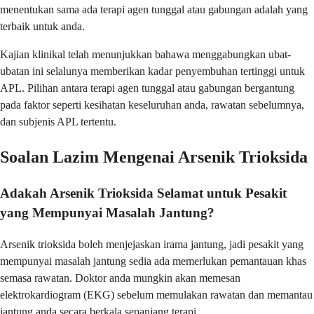
menentukan sama ada terapi agen tunggal atau gabungan adalah yang
terbaik untuk anda.
Kajian klinikal telah menunjukkan bahawa menggabungkan ubat-
ubatan ini selalunya memberikan kadar penyembuhan tertinggi untuk
APL. Pilihan antara terapi agen tunggal atau gabungan bergantung
pada faktor seperti kesihatan keseluruhan anda, rawatan sebelumnya,
dan subjenis APL tertentu.
Soalan Lazim Mengenai Arsenik Trioksida
Adakah Arsenik Trioksida Selamat untuk Pesakit
yang Mempunyai Masalah Jantung?
Arsenik trioksida boleh menjejaskan irama jantung, jadi pesakit yang
mempunyai masalah jantung sedia ada memerlukan pemantauan khas
semasa rawatan. Doktor anda mungkin akan memesan
elektrokardiogram (EKG) sebelum memulakan rawatan dan memantau
jantung anda secara berkala sepanjang terapi.