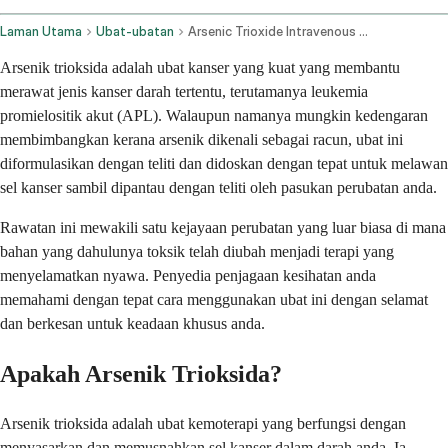
Laman Utama
Ubat-ubatan
Arsenic Trioxide Intravenous Route
Arsenik trioksida adalah ubat kanser yang kuat yang membantu
merawat jenis kanser darah tertentu, terutamanya leukemia
promielositik akut (APL). Walaupun namanya mungkin kedengaran
membimbangkan kerana arsenik dikenali sebagai racun, ubat ini
diformulasikan dengan teliti dan didoskan dengan tepat untuk melawan
sel kanser sambil dipantau dengan teliti oleh pasukan perubatan anda.
Rawatan ini mewakili satu kejayaan perubatan yang luar biasa di mana
bahan yang dahulunya toksik telah diubah menjadi terapi yang
menyelamatkan nyawa. Penyedia penjagaan kesihatan anda
memahami dengan tepat cara menggunakan ubat ini dengan selamat
dan berkesan untuk keadaan khusus anda.
Apakah Arsenik Trioksida?
Arsenik trioksida adalah ubat kemoterapi yang berfungsi dengan
menyasarkan dan memusnahkan sel kanser dalam darah anda. Ia