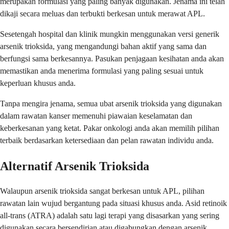
merupakan formulasi yang paling banyak digunakan. Jenama ini telah
dikaji secara meluas dan terbukti berkesan untuk merawat APL.
Sesetengah hospital dan klinik mungkin menggunakan versi generik
arsenik trioksida, yang mengandungi bahan aktif yang sama dan
berfungsi sama berkesannya. Pasukan penjagaan kesihatan anda akan
memastikan anda menerima formulasi yang paling sesuai untuk
keperluan khusus anda.
Tanpa mengira jenama, semua ubat arsenik trioksida yang digunakan
dalam rawatan kanser memenuhi piawaian keselamatan dan
keberkesanan yang ketat. Pakar onkologi anda akan memilih pilihan
terbaik berdasarkan ketersediaan dan pelan rawatan individu anda.
Alternatif Arsenik Trioksida
Walaupun arsenik trioksida sangat berkesan untuk APL, pilihan
rawatan lain wujud bergantung pada situasi khusus anda. Asid retinoik
all-trans (ATRA) adalah satu lagi terapi yang disasarkan yang sering
digunakan secara bersendirian atau digabungkan dengan arsenik