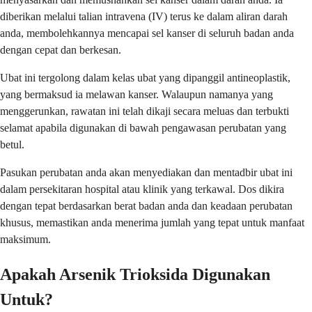
diberikan melalui talian intravena (IV) terus ke dalam aliran darah
anda, membolehkannya mencapai sel kanser di seluruh badan anda
dengan cepat dan berkesan.
Ubat ini tergolong dalam kelas ubat yang dipanggil antineoplastik,
yang bermaksud ia melawan kanser. Walaupun namanya yang
menggerunkan, rawatan ini telah dikaji secara meluas dan terbukti
selamat apabila digunakan di bawah pengawasan perubatan yang
betul.
Pasukan perubatan anda akan menyediakan dan mentadbir ubat ini
dalam persekitaran hospital atau klinik yang terkawal. Dos dikira
dengan tepat berdasarkan berat badan anda dan keadaan perubatan
khusus, memastikan anda menerima jumlah yang tepat untuk manfaat
maksimum.
Apakah Arsenik Trioksida Digunakan
Untuk?