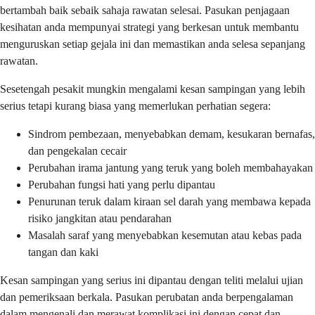
bertambah baik sebaik sahaja rawatan selesai. Pasukan penjagaan
kesihatan anda mempunyai strategi yang berkesan untuk membantu
menguruskan setiap gejala ini dan memastikan anda selesa sepanjang
rawatan.
Sesetengah pesakit mungkin mengalami kesan sampingan yang lebih
serius tetapi kurang biasa yang memerlukan perhatian segera:
Sindrom pembezaan, menyebabkan demam, kesukaran bernafas,
dan pengekalan cecair
Perubahan irama jantung yang teruk yang boleh membahayakan
Perubahan fungsi hati yang perlu dipantau
Penurunan teruk dalam kiraan sel darah yang membawa kepada
risiko jangkitan atau pendarahan
Masalah saraf yang menyebabkan kesemutan atau kebas pada
tangan dan kaki
Kesan sampingan yang serius ini dipantau dengan teliti melalui ujian
dan pemeriksaan berkala. Pasukan perubatan anda berpengalaman
dalam mengenali dan merawat komplikasi ini dengan cepat dan