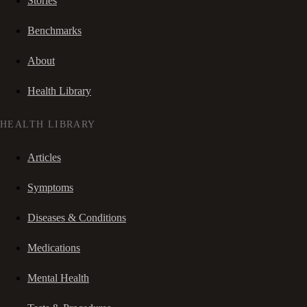
Stories
Benchmarks
About
Health Library
HEALTH LIBRARY
Articles
Symptoms
Diseases & Conditions
Medications
Mental Health