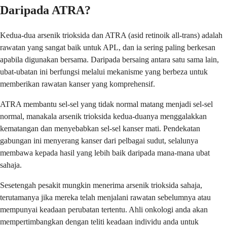
Daripada ATRA?
Kedua-dua arsenik trioksida dan ATRA (asid retinoik all-trans) adalah
rawatan yang sangat baik untuk APL, dan ia sering paling berkesan
apabila digunakan bersama. Daripada bersaing antara satu sama lain,
ubat-ubatan ini berfungsi melalui mekanisme yang berbeza untuk
memberikan rawatan kanser yang komprehensif.
ATRA membantu sel-sel yang tidak normal matang menjadi sel-sel
normal, manakala arsenik trioksida kedua-duanya menggalakkan
kematangan dan menyebabkan sel-sel kanser mati. Pendekatan
gabungan ini menyerang kanser dari pelbagai sudut, selalunya
membawa kepada hasil yang lebih baik daripada mana-mana ubat
sahaja.
Sesetengah pesakit mungkin menerima arsenik trioksida sahaja,
terutamanya jika mereka telah menjalani rawatan sebelumnya atau
mempunyai keadaan perubatan tertentu. Ahli onkologi anda akan
mempertimbangkan dengan teliti keadaan individu anda untuk