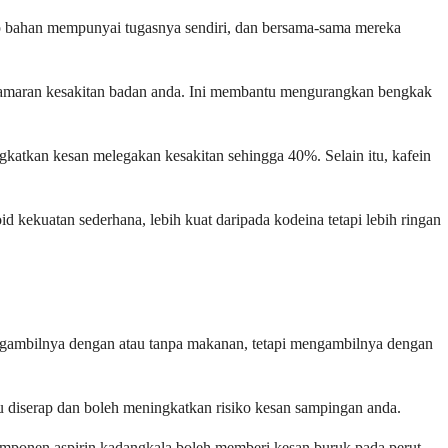
iap bahan mempunyai tugasnya sendiri, dan bersama-sama mereka
m amaran kesakitan badan anda. Ini membantu mengurangkan bengkak
katkan kesan melegakan kesakitan sehingga 40%. Selain itu, kafein
d kekuatan sederhana, lebih kuat daripada kodeina tetapi lebih ringan
mengambilnya dengan atau tanpa makanan, tetapi mengambilnya dengan
itu diserap dan boleh meningkatkan risiko kesan sampingan anda.
 Komponen aspirin kadangkala boleh memberi kesan buruk pada perut