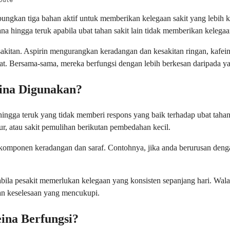
abungkan tiga bahan aktif untuk memberikan kelegaan sakit yang lebih
ana hingga teruk apabila ubat tahan sakit lain tidak memberikan keleg
sakitan. Aspirin mengurangkan keradangan dan kesakitan ringan, kafei
uat. Bersama-sama, mereka berfungsi dengan lebih berkesan daripada y
ina Digunakan?
 hingga teruk yang tidak memberi respons yang baik terhadap ubat ta
dur, atau sakit pemulihan berikutan pembedahan kecil.
omponen keradangan dan saraf. Contohnya, jika anda berurusan denga
abila pesakit memerlukan kelegaan yang konsisten sepanjang hari. Wa
kan keselesaan yang mencukupi.
ina Berfungsi?