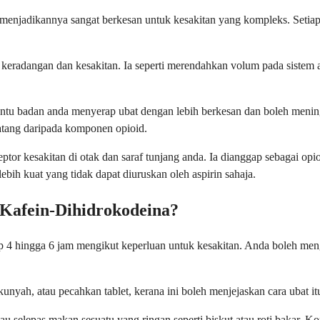
ng menjadikannya sangat berkesan untuk kesakitan yang kompleks. Set
 keradangan dan kesakitan. Ia seperti merendahkan volum pada siste
ntu badan anda menyerap ubat dengan lebih berkesan dan boleh mening
tang daripada komponen opioid.
or kesakitan di otak dan saraf tunjang anda. Ia dianggap sebagai opioi
bih kuat yang tidak dapat diuruskan oleh aspirin sahaja.
Kafein-Dihidrokodeina?
etiap 4 hingga 6 jam mengikut keperluan untuk kesakitan. Anda boleh 
kunyah, atau pecahkan tablet, kerana ini boleh menjejaskan cara ubat 
au selepas makan sesuatu yang ringan seperti biskut atau roti bakar.