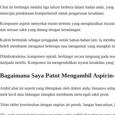
Ubat ini berfungsi melalui tiga laluan berbeza dalam badan anda, ya
mencipta pendekatan komprehensif untuk pengurusan kesakitan.
Komponen aspirin menyekat enzim tertentu yang menghasilkan isyarat
dan sensasi sakit yang datang dengan keradangan.
Kafein bertindak sebagai penggalak untuk bahan-bahan lain. Ia memba
boleh membantu mengatasi beberapa rasa mengantuk yang mungkin da
Dihidrokodeina, komponen opioid, berfungsi secara langsung pada resept
daripada morfin. Komponen ini mengendalikan isyarat kesakitan yang le
Bagaimana Saya Patut Mengambil Aspirin-
Ambil ubat ini seperti yang ditetapkan oleh doktor anda, biasanya s
snek kecil atau hidangan mungkin membantu mencegah sakit perut.
Telan tablet keseluruhan dengan segelas air penuh. Jangan hancurkan, 
Jika anda mengalami kerengsaan perut, cuba ambil ubat dengan susu at