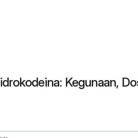
hidrokodeina: Kegunaan, D
Route