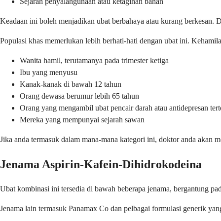
Sejarah penyalahgunaan atau ketagihan bahan
Keadaan ini boleh menjadikan ubat berbahaya atau kurang berkesan. 
Populasi khas memerlukan lebih berhati-hati dengan ubat ini. Kehami
Wanita hamil, terutamanya pada trimester ketiga
Ibu yang menyusu
Kanak-kanak di bawah 12 tahun
Orang dewasa berumur lebih 65 tahun
Orang yang mengambil ubat pencair darah atau antidepresan tert
Mereka yang mempunyai sejarah sawan
Jika anda termasuk dalam mana-mana kategori ini, doktor anda akan men
Jenama Aspirin-Kafein-Dihidrokodeina
Ubat kombinasi ini tersedia di bawah beberapa jenama, bergantung pada
Jenama lain termasuk Panamax Co dan pelbagai formulasi generik yang 