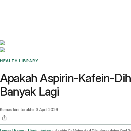
Benchmarks
Stories
FAQ
Sign up / Log in
HEALTH LIBRARY
Apakah Aspirin-Kafein-Di
Banyak Lagi
Kemas kini terakhir
3 April 2026
Laman Utama
Ubat-ubatan
Aspirin Caffeine And Dihydrocodeine Oral 