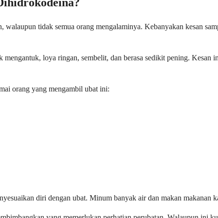
Dihidrokodeina?
, walaupun tidak semua orang mengalaminya. Kebanyakan kesan sampin
mengantuk, loya ringan, sembelit, dan berasa sedikit pening. Kesan i
mai orang yang mengambil ubat ini:
menyesuaikan diri dengan ubat. Minum banyak air dan makan makanan k
bimbangkan yang memerlukan perhatian perubatan. Walaupun ini kura