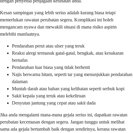
dengan penyedia penjagaan kesihatan anda.
Kesan sampingan yang lebih serius adalah kurang biasa tetapi
memerlukan rawatan perubatan segera. Komplikasi ini boleh
mengancam nyawa dan mewakili situasi di mana risiko aspirin
melebihi manfaatnya.
Pendarahan perut atau ulser yang teruk
Reaksi alergi termasuk gatal-gatal, bengkak, atau kesukaran
bernafas
Pendarahan luar biasa yang tidak berhenti
Najis berwarna hitam, seperti tar yang menunjukkan pendarahan
dalaman
Muntah darah atau bahan yang kelihatan seperti serbuk kopi
Sakit kepala yang teruk atau kekeliruan
Denyutan jantung yang cepat atau sakit dada
Jika anda mengalami mana-mana gejala serius ini, dapatkan rawatan
perubatan kecemasan dengan segera. Jangan tunggu untuk melihat
sama ada gejala bertambah baik dengan sendirinya, kerana rawatan