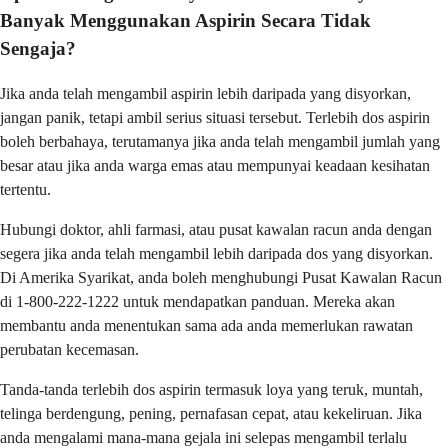
Banyak Menggunakan Aspirin Secara Tidak
Sengaja?
Jika anda telah mengambil aspirin lebih daripada yang disyorkan,
jangan panik, tetapi ambil serius situasi tersebut. Terlebih dos aspirin
boleh berbahaya, terutamanya jika anda telah mengambil jumlah yang
besar atau jika anda warga emas atau mempunyai keadaan kesihatan
tertentu.
Hubungi doktor, ahli farmasi, atau pusat kawalan racun anda dengan
segera jika anda telah mengambil lebih daripada dos yang disyorkan.
Di Amerika Syarikat, anda boleh menghubungi Pusat Kawalan Racun
di 1-800-222-1222 untuk mendapatkan panduan. Mereka akan
membantu anda menentukan sama ada anda memerlukan rawatan
perubatan kecemasan.
Tanda-tanda terlebih dos aspirin termasuk loya yang teruk, muntah,
telinga berdengung, pening, pernafasan cepat, atau kekeliruan. Jika
anda mengalami mana-mana gejala ini selepas mengambil terlalu