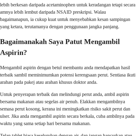
lebih berkesan daripada acetaminophen untuk keradangan tetapi secara
amnya lebih lembut daripada NSAID preskripsi. Walau
bagaimanapun, ia cukup kuat untuk menyebabkan kesan sampingan
yang ketara, terutamanya dengan penggunaan jangka panjang.
Bagaimanakah Saya Patut Mengambil
Aspirin?
Mengambil aspirin dengan betul membantu anda mendapatkan hasil
terbaik sambil meminimumkan potensi kerengsaan perut. Sentiasa ikuti
arahan pada pakej atau arahan khusus doktor anda.
Untuk penyerapan terbaik dan melindungi perut anda, ambil aspirin
bersama makanan atau segelas air penuh. Elakkan mengambilnya
semasa perut kosong, kerana ini meningkatkan risiko sakit perut dan
ulser. Jika anda mengambil aspirin secara berkala, cuba ambilnya pada
waktu yang sama setiap hari bersama makanan.
Telan tablet biasa keseluruhan dengan air, dan jangan hancurkan atau