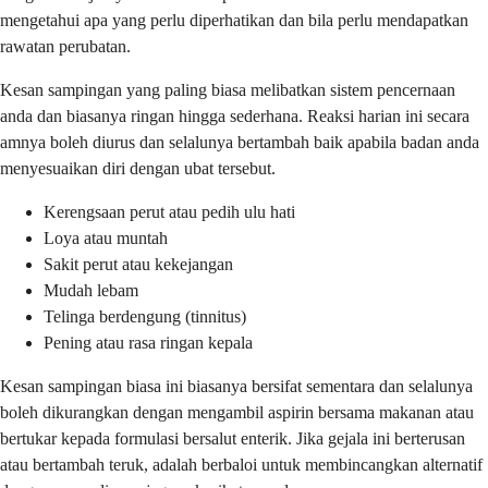
mengetahui apa yang perlu diperhatikan dan bila perlu mendapatkan
rawatan perubatan.
Kesan sampingan yang paling biasa melibatkan sistem pencernaan
anda dan biasanya ringan hingga sederhana. Reaksi harian ini secara
amnya boleh diurus dan selalunya bertambah baik apabila badan anda
menyesuaikan diri dengan ubat tersebut.
Kerengsaan perut atau pedih ulu hati
Loya atau muntah
Sakit perut atau kekejangan
Mudah lebam
Telinga berdengung (tinnitus)
Pening atau rasa ringan kepala
Kesan sampingan biasa ini biasanya bersifat sementara dan selalunya
boleh dikurangkan dengan mengambil aspirin bersama makanan atau
bertukar kepada formulasi bersalut enterik. Jika gejala ini berterusan
atau bertambah teruk, adalah berbaloi untuk membincangkan alternatif