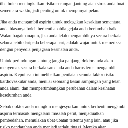
tiba boleh meningkatkan risiko serangan jantung atau strok anda buat
sementara waktu, jadi penting untuk mempunyai pelan.
Jika anda mengambil aspirin untuk melegakan kesakitan sementara,
anda biasanya boleh berhenti apabila gejala anda bertambah baik.
Walau bagaimanapun, jika anda telah mengambilnya secara berkala
selama lebih daripada beberapa hari, adalah wajar untuk memeriksa
dengan penyedia penjagaan kesihatan anda.
Untuk perlindungan jantung jangka panjang, doktor anda akan
menyemak secara berkala sama ada anda harus terus mengambil
aspirin. Keputusan ini melibatkan penilaian semula faktor risiko
kardiovaskular anda, menilai sebarang kesan sampingan yang telah
anda alami, dan mempertimbangkan perubahan dalam kesihatan
keseluruhan anda.
Sebab doktor anda mungkin mengesyorkan untuk berhenti mengambil
aspirin termasuk mengalami masalah perut, menjadualkan
pembedahan, memulakan ubat-ubatan tertentu yang lain, atau jika
risiko pendarahan anda menjadi terlalu tinggi. Mereka akan