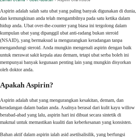
Aspirin adalah salah satu ubat yang paling banyak digunakan di dunia,
dan kemungkinan anda telah mengambilnya pada satu ketika dalam
hidup anda. Ubat over-the-counter yang biasa ini tergolong dalam
kumpulan ubat yang dipanggil ubat anti-radang bukan steroid
(NSAID), yang bermaksud ia mengurangkan keradangan tanpa
mengandungi steroid. Anda mungkin mengenali aspirin dengan baik
untuk merawat sakit kepala atau demam, tetapi ubat serba boleh ini
mempunyai banyak kegunaan penting lain yang mungkin disyorkan
oleh doktor anda.
Apakah Aspirin?
Aspirin adalah ubat yang mengurangkan kesakitan, demam, dan
keradangan dalam badan anda. Asalnya berasal dari kulit kayu willow
berabad-abad yang lalu, aspirin hari ini dibuat secara sintetik di
makmal untuk memastikan kualiti dan keberkesanan yang konsisten.
Bahan aktif dalam aspirin ialah asid asetilsalisilik, yang berfungsi