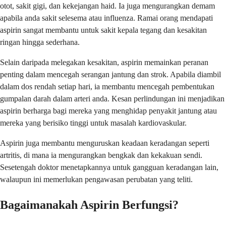
otot, sakit gigi, dan kekejangan haid. Ia juga mengurangkan demam
apabila anda sakit selesema atau influenza. Ramai orang mendapati
aspirin sangat membantu untuk sakit kepala tegang dan kesakitan
ringan hingga sederhana.
Selain daripada melegakan kesakitan, aspirin memainkan peranan
penting dalam mencegah serangan jantung dan strok. Apabila diambil
dalam dos rendah setiap hari, ia membantu mencegah pembentukan
gumpalan darah dalam arteri anda. Kesan perlindungan ini menjadikan
aspirin berharga bagi mereka yang menghidap penyakit jantung atau
mereka yang berisiko tinggi untuk masalah kardiovaskular.
Aspirin juga membantu menguruskan keadaan keradangan seperti
artritis, di mana ia mengurangkan bengkak dan kekakuan sendi.
Sesetengah doktor menetapkannya untuk gangguan keradangan lain,
walaupun ini memerlukan pengawasan perubatan yang teliti.
Bagaimanakah Aspirin Berfungsi?