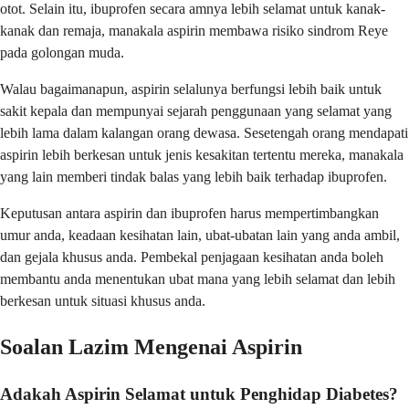
otot. Selain itu, ibuprofen secara amnya lebih selamat untuk kanak-
kanak dan remaja, manakala aspirin membawa risiko sindrom Reye
pada golongan muda.
Walau bagaimanapun, aspirin selalunya berfungsi lebih baik untuk
sakit kepala dan mempunyai sejarah penggunaan yang selamat yang
lebih lama dalam kalangan orang dewasa. Sesetengah orang mendapati
aspirin lebih berkesan untuk jenis kesakitan tertentu mereka, manakala
yang lain memberi tindak balas yang lebih baik terhadap ibuprofen.
Keputusan antara aspirin dan ibuprofen harus mempertimbangkan
umur anda, keadaan kesihatan lain, ubat-ubatan lain yang anda ambil,
dan gejala khusus anda. Pembekal penjagaan kesihatan anda boleh
membantu anda menentukan ubat mana yang lebih selamat dan lebih
berkesan untuk situasi khusus anda.
Soalan Lazim Mengenai Aspirin
Adakah Aspirin Selamat untuk Penghidap Diabetes?