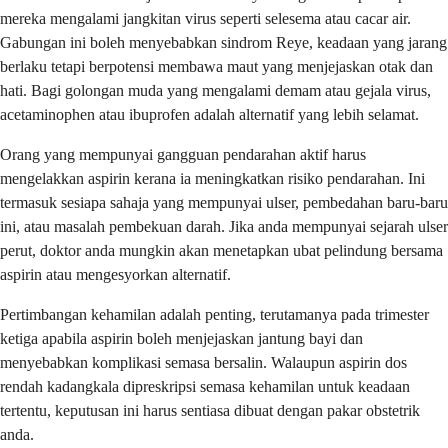
mereka mengalami jangkitan virus seperti selesema atau cacar air.
Gabungan ini boleh menyebabkan sindrom Reye, keadaan yang jarang
berlaku tetapi berpotensi membawa maut yang menjejaskan otak dan
hati. Bagi golongan muda yang mengalami demam atau gejala virus,
acetaminophen atau ibuprofen adalah alternatif yang lebih selamat.
Orang yang mempunyai gangguan pendarahan aktif harus
mengelakkan aspirin kerana ia meningkatkan risiko pendarahan. Ini
termasuk sesiapa sahaja yang mempunyai ulser, pembedahan baru-baru
ini, atau masalah pembekuan darah. Jika anda mempunyai sejarah ulser
perut, doktor anda mungkin akan menetapkan ubat pelindung bersama
aspirin atau mengesyorkan alternatif.
Pertimbangan kehamilan adalah penting, terutamanya pada trimester
ketiga apabila aspirin boleh menjejaskan jantung bayi dan
menyebabkan komplikasi semasa bersalin. Walaupun aspirin dos
rendah kadangkala dipreskripsi semasa kehamilan untuk keadaan
tertentu, keputusan ini harus sentiasa dibuat dengan pakar obstetrik
anda.