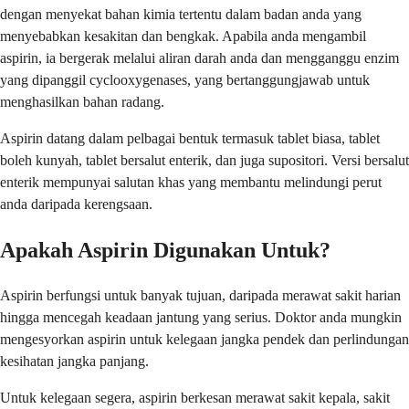
dengan menyekat bahan kimia tertentu dalam badan anda yang
menyebabkan kesakitan dan bengkak. Apabila anda mengambil
aspirin, ia bergerak melalui aliran darah anda dan mengganggu enzim
yang dipanggil cyclooxygenases, yang bertanggungjawab untuk
menghasilkan bahan radang.
Aspirin datang dalam pelbagai bentuk termasuk tablet biasa, tablet
boleh kunyah, tablet bersalut enterik, dan juga supositori. Versi bersalut
enterik mempunyai salutan khas yang membantu melindungi perut
anda daripada kerengsaan.
Apakah Aspirin Digunakan Untuk?
Aspirin berfungsi untuk banyak tujuan, daripada merawat sakit harian
hingga mencegah keadaan jantung yang serius. Doktor anda mungkin
mengesyorkan aspirin untuk kelegaan jangka pendek dan perlindungan
kesihatan jangka panjang.
Untuk kelegaan segera, aspirin berkesan merawat sakit kepala, sakit