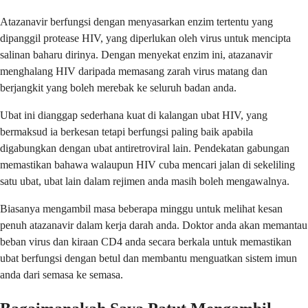
Atazanavir berfungsi dengan menyasarkan enzim tertentu yang
dipanggil protease HIV, yang diperlukan oleh virus untuk mencipta
salinan baharu dirinya. Dengan menyekat enzim ini, atazanavir
menghalang HIV daripada memasang zarah virus matang dan
berjangkit yang boleh merebak ke seluruh badan anda.
Ubat ini dianggap sederhana kuat di kalangan ubat HIV, yang
bermaksud ia berkesan tetapi berfungsi paling baik apabila
digabungkan dengan ubat antiretroviral lain. Pendekatan gabungan
memastikan bahawa walaupun HIV cuba mencari jalan di sekeliling
satu ubat, ubat lain dalam rejimen anda masih boleh mengawalnya.
Biasanya mengambil masa beberapa minggu untuk melihat kesan
penuh atazanavir dalam kerja darah anda. Doktor anda akan memantau
beban virus dan kiraan CD4 anda secara berkala untuk memastikan
ubat berfungsi dengan betul dan membantu menguatkan sistem imun
anda dari semasa ke semasa.