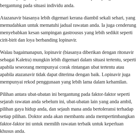
bergantung pada situasi individu anda.
Atazanavir biasanya lebih digemari kerana diambil sekali sehari, yang
memudahkan untuk mematuhi jadual rawatan anda. Ia juga cenderung
menyebabkan kesan sampingan gastrousus yang lebih sedikit seperti
cirit-birit dan loya berbanding lopinavir.
Walau bagaimanapun, lopinavir (biasanya diberikan dengan ritonavir
sebagai Kaletra) mungkin lebih digemari dalam situasi tertentu, seperti
apabila seseorang mempunyai corak rintangan ubat tertentu atau
apabila atazanavir tidak dapat diterima dengan baik. Lopinavir juga
mempunyai rekod penggunaan yang lebih lama dalam kehamilan.
Pilihan antara ubat-ubatan ini bergantung pada faktor-faktor seperti
sejarah rawatan anda sebelum ini, ubat-ubatan lain yang anda ambil,
pilihan gaya hidup anda, dan sejauh mana anda bertoleransi terhadap
setiap pilihan. Doktor anda akan membantu anda mempertimbangkan
faktor-faktor ini untuk memilih rawatan terbaik untuk keperluan
khusus anda.