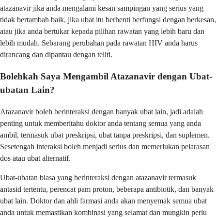
atazanavir jika anda mengalami kesan sampingan yang serius yang
tidak bertambah baik, jika ubat itu berhenti berfungsi dengan berkesan,
atau jika anda bertukar kepada pilihan rawatan yang lebih baru dan
lebih mudah. Sebarang perubahan pada rawatan HIV anda harus
dirancang dan dipantau dengan teliti.
Bolehkah Saya Mengambil Atazanavir dengan Ubat-
ubatan Lain?
Atazanavir boleh berinteraksi dengan banyak ubat lain, jadi adalah
penting untuk memberitahu doktor anda tentang semua yang anda
ambil, termasuk ubat preskripsi, ubat tanpa preskripsi, dan suplemen.
Sesetengah interaksi boleh menjadi serius dan memerlukan pelarasan
dos atau ubat alternatif.
Ubat-ubatan biasa yang berinteraksi dengan atazanavir termasuk
antasid tertentu, perencat pam proton, beberapa antibiotik, dan banyak
ubat lain. Doktor dan ahli farmasi anda akan menyemak semua ubat
anda untuk memastikan kombinasi yang selamat dan mungkin perlu