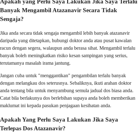
Apakah yang Perlu Saya Lakukan Jika Saya Terlalu
Banyak Mengambil Atazanavir Secara Tidak
Sengaja?
Jika anda secara tidak sengaja mengambil lebih banyak atazanavir
daripada yang ditetapkan, hubungi doktor anda atau pusat kawalan
racun dengan segera, walaupun anda berasa sihat. Mengambil terlalu
banyak boleh meningkatkan risiko kesan sampingan yang serius,
terutamanya masalah irama jantung.
Jangan cuba untuk "menggantikan" pengambilan terlalu banyak
dengan melangkau dos seterusnya. Sebaliknya, ikuti arahan doktor
anda tentang bila untuk menyambung semula jadual dos biasa anda.
Catat bila berlakunya dos berlebihan supaya anda boleh memberikan
maklumat ini kepada pasukan penjagaan kesihatan anda.
Apakah Yang Perlu Saya Lakukan Jika Saya
Terlepas Dos Atazanavir?