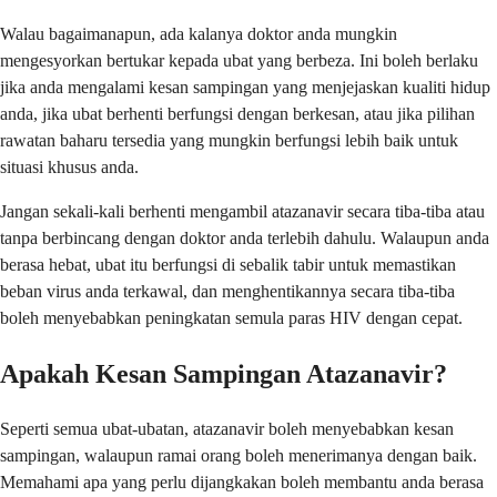
Walau bagaimanapun, ada kalanya doktor anda mungkin
mengesyorkan bertukar kepada ubat yang berbeza. Ini boleh berlaku
jika anda mengalami kesan sampingan yang menjejaskan kualiti hidup
anda, jika ubat berhenti berfungsi dengan berkesan, atau jika pilihan
rawatan baharu tersedia yang mungkin berfungsi lebih baik untuk
situasi khusus anda.
Jangan sekali-kali berhenti mengambil atazanavir secara tiba-tiba atau
tanpa berbincang dengan doktor anda terlebih dahulu. Walaupun anda
berasa hebat, ubat itu berfungsi di sebalik tabir untuk memastikan
beban virus anda terkawal, dan menghentikannya secara tiba-tiba
boleh menyebabkan peningkatan semula paras HIV dengan cepat.
Apakah Kesan Sampingan Atazanavir?
Seperti semua ubat-ubatan, atazanavir boleh menyebabkan kesan
sampingan, walaupun ramai orang boleh menerimanya dengan baik.
Memahami apa yang perlu dijangkakan boleh membantu anda berasa