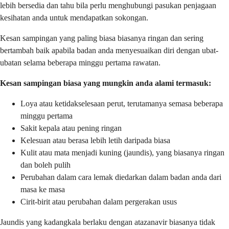
lebih bersedia dan tahu bila perlu menghubungi pasukan penjagaan
kesihatan anda untuk mendapatkan sokongan.
Kesan sampingan yang paling biasa biasanya ringan dan sering
bertambah baik apabila badan anda menyesuaikan diri dengan ubat-
ubatan selama beberapa minggu pertama rawatan.
Kesan sampingan biasa yang mungkin anda alami termasuk:
Loya atau ketidakselesaan perut, terutamanya semasa beberapa
minggu pertama
Sakit kepala atau pening ringan
Kelesuan atau berasa lebih letih daripada biasa
Kulit atau mata menjadi kuning (jaundis), yang biasanya ringan
dan boleh pulih
Perubahan dalam cara lemak diedarkan dalam badan anda dari
masa ke masa
Cirit-birit atau perubahan dalam pergerakan usus
Jaundis yang kadangkala berlaku dengan atazanavir biasanya tidak