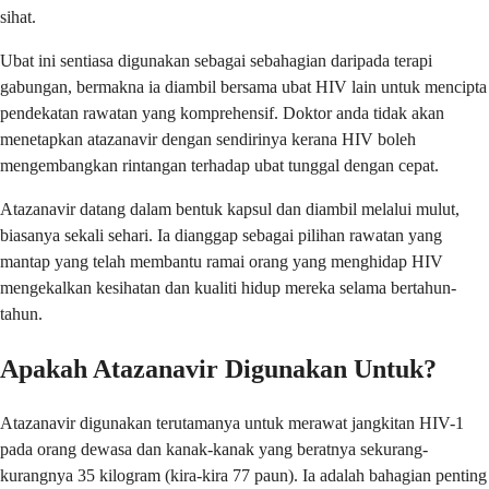
sihat.
Ubat ini sentiasa digunakan sebagai sebahagian daripada terapi
gabungan, bermakna ia diambil bersama ubat HIV lain untuk mencipta
pendekatan rawatan yang komprehensif. Doktor anda tidak akan
menetapkan atazanavir dengan sendirinya kerana HIV boleh
mengembangkan rintangan terhadap ubat tunggal dengan cepat.
Atazanavir datang dalam bentuk kapsul dan diambil melalui mulut,
biasanya sekali sehari. Ia dianggap sebagai pilihan rawatan yang
mantap yang telah membantu ramai orang yang menghidap HIV
mengekalkan kesihatan dan kualiti hidup mereka selama bertahun-
tahun.
Apakah Atazanavir Digunakan Untuk?
Atazanavir digunakan terutamanya untuk merawat jangkitan HIV-1
pada orang dewasa dan kanak-kanak yang beratnya sekurang-
kurangnya 35 kilogram (kira-kira 77 paun). Ia adalah bahagian penting