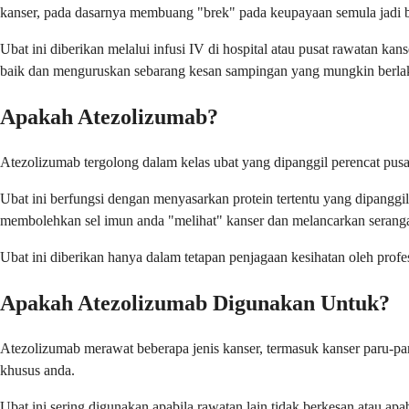
kanser, pada dasarnya membuang "brek" pada keupayaan semula jadi 
Ubat ini diberikan melalui infusi IV di hospital atau pusat rawatan 
baik dan menguruskan sebarang kesan sampingan yang mungkin berla
Apakah Atezolizumab?
Atezolizumab tergolong dalam kelas ubat yang dipanggil perencat pus
Ubat ini berfungsi dengan menyasarkan protein tertentu yang dipangg
membolehkan sel imun anda "melihat" kanser dan melancarkan seranga
Ubat ini diberikan hanya dalam tetapan penjagaan kesihatan oleh profe
Apakah Atezolizumab Digunakan Untuk?
Atezolizumab merawat beberapa jenis kanser, termasuk kanser paru-paru
khusus anda.
Ubat ini sering digunakan apabila rawatan lain tidak berkesan atau a