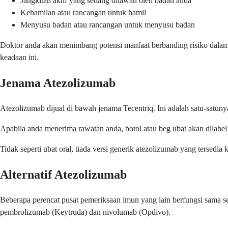
Jangkitan aktif yang sedang dilawan oleh badan anda
Kehamilan atau rancangan untuk hamil
Menyusu badan atau rancangan untuk menyusu badan
Doktor anda akan menimbang potensi manfaat berbanding risiko dalam
keadaan ini.
Jenama Atezolizumab
Atezolizumab dijual di bawah jenama Tecentriq. Ini adalah satu-satuny
Apabila anda menerima rawatan anda, botol atau beg ubat akan dilab
Tidak seperti ubat oral, tiada versi generik atezolizumab yang tersed
Alternatif Atezolizumab
Beberapa perencat pusat pemeriksaan imun yang lain berfungsi sama s
pembrolizumab (Keytruda) dan nivolumab (Opdivo).