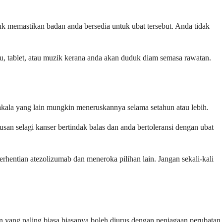
k memastikan badan anda bersedia untuk ubat tersebut. Anda tidak
u, tablet, atau muzik kerana anda akan duduk diam semasa rawatan.
kala yang lain mungkin meneruskannya selama setahun atau lebih.
an selagi kanser bertindak balas dan anda bertoleransi dengan ubat
rhentian atezolizumab dan meneroka pilihan lain. Jangan sekali-kali
yang paling biasa biasanya boleh diurus dengan penjagaan perubatan