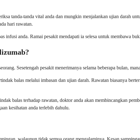
iksa tanda-tanda vital anda dan mungkin menjalankan ujian darah untu
ada hari rawatan.
as infusi anda. Ramai pesakit mendapati ia selesa untuk membawa buk
lizumab?
seorang. Sesetengah pesakit menerimanya selama beberapa bulan, mana
ndak balas melalui imbasan dan ujian darah. Rawatan biasanya berterus
ertindak balas terhadap rawatan, doktor anda akan membincangkan pembe
aan kesihatan anda terlebih dahulu.
mpingan, walaupun tidak semua orang mengalaminya. Kesan sampingan 