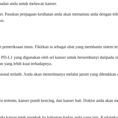
badan anda untuk melawan kanser.
kanser. Pasukan penjagaan kesihatan anda akan memantau anda dengan t
ku.
at pemeriksaan imun. Fikirkan ia sebagai ubat yang membantu sistem i
il PD-L1 yang digunakan oleh sel kanser untuk bersembunyi daripada s
n yang lebih kuat terhadapnya.
sional terlatih. Anda akan menerimanya melalui jarum yang diletakkan 
 tertentu, kanser pundi kencing, dan kanser hati. Doktor anda akan me
pabila kanser telah merebak ke bahagian badan anda yang lain. Kadangk