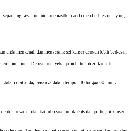
eliti sepanjang rawatan untuk memastikan anda memberi respons yang
mun anda mengenali dan menyerang sel kanser dengan lebih berkesan.
istem imun anda. Dengan menyekat protein ini, atezolizumab
di dalam urat anda, biasanya dalam tempoh 30 hingga 60 minit.
nentukan sama ada ubat ini sesuai untuk jenis dan peringkat kanser
ala ia digabungkan dengan ubat kanser lain untuk menjadikan rawatan