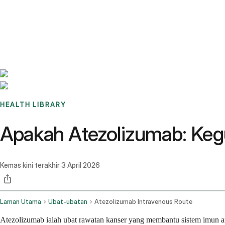
Benchmarks
Stories
FAQ
Sign up / Log in
HEALTH LIBRARY
Apakah Atezolizumab: Keg
Kemas kini terakhir
3 April 2026
Laman Utama
Ubat-ubatan
Atezolizumab Intravenous Route
Atezolizumab ialah ubat rawatan kanser yang membantu sistem imun an