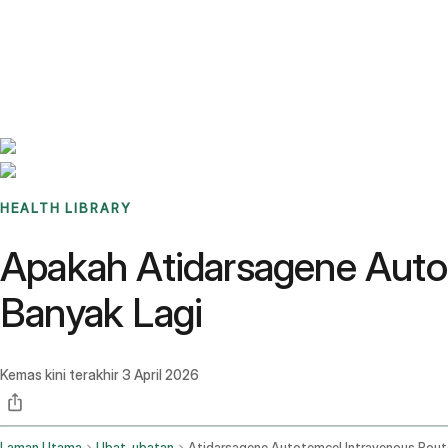
Benchmarks
Stories
FAQ
Sign up / Log in
HEALTH LIBRARY
Apakah Atidarsagene Auto
Banyak Lagi
Kemas kini terakhir
3 April 2026
Laman Utama
Ubat-ubatan
Atidarsagene Autotemcel Intravenous Rout