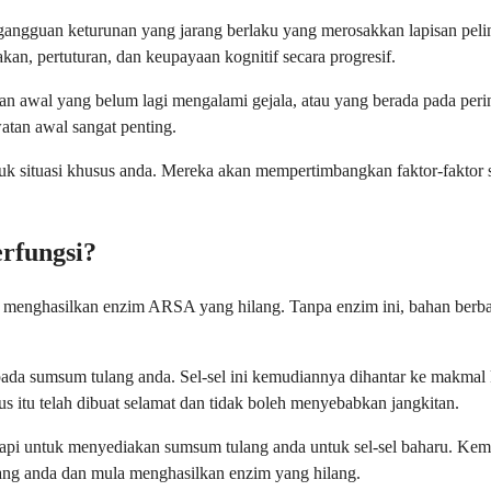
ngguan keturunan yang jarang berlaku yang merosakkan lapisan pelindu
an, pertuturan, dan keupayaan kognitif secara progresif.
 awal yang belum lagi mengalami gejala, atau yang berada pada pering
watan awal sangat penting.
ntuk situasi khusus anda. Mereka akan mempertimbangkan faktor-faktor 
rfungsi?
 menghasilkan enzim ARSA yang hilang. Tanpa enzim ini, bahan berbah
pada sumsum tulang anda. Sel-sel ini kemudiannya dihantar ke makmal
s itu telah dibuat selamat dan tidak boleh menyebabkan jangkitan.
api untuk menyediakan sumsum tulang anda untuk sel-sel baharu. Kemud
ulang anda dan mula menghasilkan enzim yang hilang.