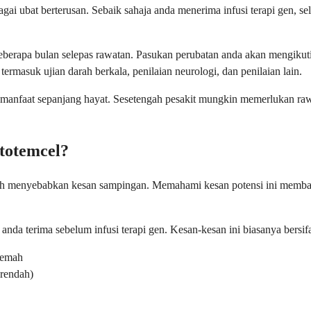
gai ubat berterusan. Sebaik sahaja anda menerima infusi terapi gen, s
erapa bulan selepas rawatan. Pasukan perubatan anda akan mengikuti 
masuk ujian darah berkala, penilaian neurologi, dan penilaian lain.
n manfaat sepanjang hayat. Sesetengah pesakit mungkin memerlukan r
totemcel?
boleh menyebabkan kesan sampingan. Memahami kesan potensi ini memba
da terima sebelum infusi terapi gen. Kesan-kesan ini biasanya bersifa
 lemah
 rendah)