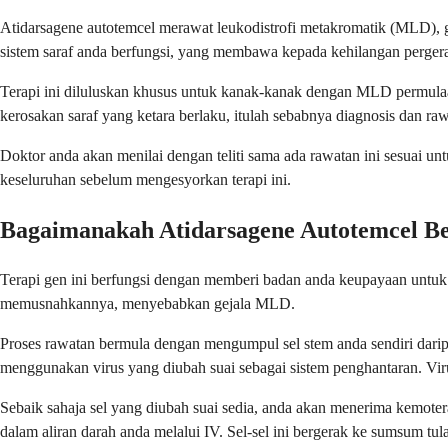
Atidarsagene autotemcel merawat leukodistrofi metakromatik (MLD), ga
sistem saraf anda berfungsi, yang membawa kepada kehilangan pergerak
Terapi ini diluluskan khusus untuk kanak-kanak dengan MLD permulaan
kerosakan saraf yang ketara berlaku, itulah sebabnya diagnosis dan ra
Doktor anda akan menilai dengan teliti sama ada rawatan ini sesuai u
keseluruhan sebelum mengesyorkan terapi ini.
Bagaimanakah Atidarsagene Autotemcel Be
Terapi gen ini berfungsi dengan memberi badan anda keupayaan untuk
memusnahkannya, menyebabkan gejala MLD.
Proses rawatan bermula dengan mengumpul sel stem anda sendiri dari
menggunakan virus yang diubah suai sebagai sistem penghantaran. Viru
Sebaik sahaja sel yang diubah suai sedia, anda akan menerima kemoter
dalam aliran darah anda melalui IV. Sel-sel ini bergerak ke sumsum t