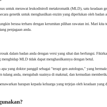
husus untuk merawat leukodistrofi metakromatik (MLD), satu keadaan g
secara genetik untuk menghasilkan enzim yang diperlukan oleh badan and
kin berasa terharu dengan kerumitan pilihan rawatan ini. Mari kita tel
tang penjagaan anda.
rosak dalam badan anda dengan versi yang sihat dan berfungsi. Fikirk
ng menghidap MLD tidak dapat menghasilkannya dengan betul.
 apa yang doktor panggil sebagai "terapi gen autologus," yang bermak
sum tulang anda, mengubah suainya di makmal, dan kemudian memberik
menawarkan harapan kepada keluarga yang terjejas oleh keadaan yang da
igunakan?