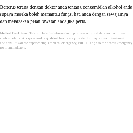
Berterus terang dengan doktor anda tentang pengambilan alkohol anda
supaya mereka boleh memantau fungsi hati anda dengan sewajarnya
dan melaraskan pelan rawatan anda jika perlu.
Medical Disclaimer:
This article is for informational purposes only and does not constitute
medical advice. Always consult a qualified healthcare provider for diagnosis and treatment
decisions. If you are experiencing a medical emergency, call 911 or go to the nearest emergency
room immediately.