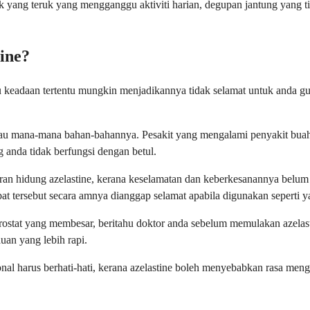
k yang teruk yang mengganggu aktiviti harian, degupan jantung yang t
ine?
tau keadaan tertentu mungkin menjadikannya tidak selamat untuk anda
atau mana-mana bahan-bahannya. Pesakit yang mengalami penyakit bua
 anda tidak berfungsi dengan betul.
n hidung azelastine, kerana keselamatan dan keberkesanannya belum 
 tersebut secara amnya dianggap selamat apabila digunakan seperti y
rostat yang membesar, beritahu doktor anda sebelum memulakan azelas
an yang lebih rapi.
al harus berhati-hati, kerana azelastine boleh menyebabkan rasa menga