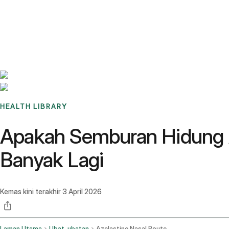
Benchmarks
Stories
FAQ
Sign up / Log in
HEALTH LIBRARY
Apakah Semburan Hidung A
Banyak Lagi
Kemas kini terakhir
3 April 2026
Laman Utama
Ubat-ubatan
Azelastine Nasal Route