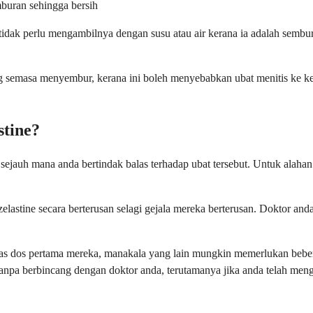
buran sehingga bersih
idak perlu mengambilnya dengan susu atau air kerana ia adalah sembu
g semasa menyembur, kerana ini boleh menyebabkan ubat menitis ke ke
tine?
sejauh mana anda bertindak balas terhadap ubat tersebut. Untuk ala
astine secara berterusan selagi gejala mereka berterusan. Doktor an
pas dos pertama mereka, manakala yang lain mungkin memerlukan bebe
 tanpa berbincang dengan doktor anda, terutamanya jika anda telah m