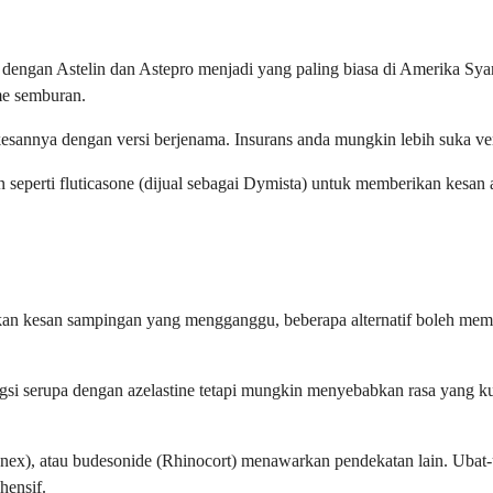
dengan Astelin dan Astepro menjadi yang paling biasa di Amerika Syar
me semburan.
rkesannya dengan versi berjenama. Insurans anda mungkin lebih suka v
seperti fluticasone (dijual sebagai Dymista) untuk memberikan kesan 
abkan kesan sampingan yang mengganggu, beberapa alternatif boleh me
gsi serupa dengan azelastine tetapi mungkin menyebabkan rasa yang kur
asonex), atau budesonide (Rhinocort) menawarkan pendekatan lain. Ub
hensif.