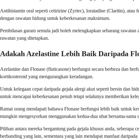
Antihistamin oral seperti cetirizine (Zyrtec), loratadine (Claritin), a
dengan rawatan hidung untuk keberkesanan maksimum.
Pembilasan garam semula jadi boleh melengkapkan sebarang rawatan al
rawatan yang ditetapkan.
Adakah Azelastine Lebih Baik Daripada Fl
Azelastine dan Flonase (fluticasone) berfungsi secara berbeza dan ber
kortikosteroid yang mengurangkan keradangan.
Untuk kelegaan cepat daripada gejala alergi akut seperti bersin dan h
untuk mencapai keberkesanan penuh tetapi selalunya memberikan kele
Ramai orang mendapati bahawa Flonase berfungsi lebih baik untuk kes
mungkin mengesyorkan menggunakan kedua-dua ubat bersama-sama u
Pilihan antara mereka bergantung pada gejala khusus anda, seberapa c
berbanding yang lain, sementara yang lain mendapat manfaat daripada 