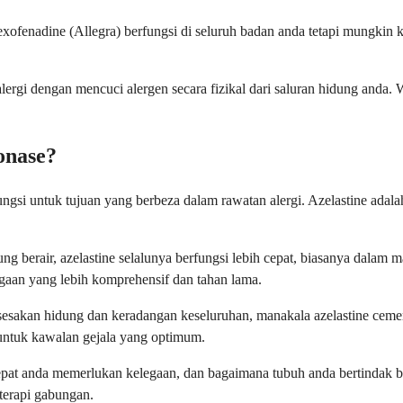
tau fexofenadine (Allegra) berfungsi di seluruh badan anda tetapi mungk
ergi dengan mencuci alergen secara fizikal dari saluran hidung anda.
onase?
fungsi untuk tujuan yang berbeza dalam rawatan alergi. Azelastine adal
idung berair, azelastine selalunya berfungsi lebih cepat, biasanya dal
gaan yang lebih komprehensif dan tahan lama.
esakan hidung dan keradangan keseluruhan, manakala azelastine cemer
ntuk kawalan gejala yang optimum.
epat anda memerlukan kelegaan, dan bagaimana tubuh anda bertindak bal
terapi gabungan.