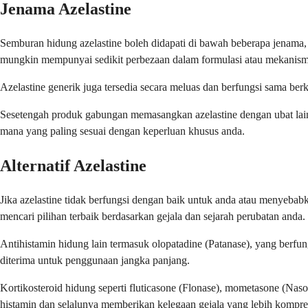
Jenama Azelastine
Semburan hidung azelastine boleh didapati di bawah beberapa jenama, 
mungkin mempunyai sedikit perbezaan dalam formulasi atau mekanis
Azelastine generik juga tersedia secara meluas dan berfungsi sama be
Sesetengah produk gabungan memasangkan azelastine dengan ubat lain 
mana yang paling sesuai dengan keperluan khusus anda.
Alternatif Azelastine
Jika azelastine tidak berfungsi dengan baik untuk anda atau menyeb
mencari pilihan terbaik berdasarkan gejala dan sejarah perubatan anda.
Antihistamin hidung lain termasuk olopatadine (Patanase), yang berfun
diterima untuk penggunaan jangka panjang.
Kortikosteroid hidung seperti fluticasone (Flonase), mometasone (N
histamin dan selalunya memberikan kelegaan gejala yang lebih kompre