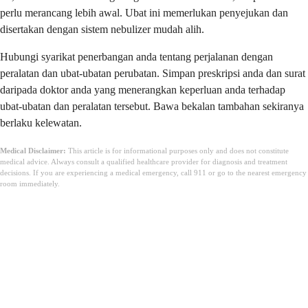
perlu merancang lebih awal. Ubat ini memerlukan penyejukan dan
disertakan dengan sistem nebulizer mudah alih.
Hubungi syarikat penerbangan anda tentang perjalanan dengan
peralatan dan ubat-ubatan perubatan. Simpan preskripsi anda dan surat
daripada doktor anda yang menerangkan keperluan anda terhadap
ubat-ubatan dan peralatan tersebut. Bawa bekalan tambahan sekiranya
berlaku kelewatan.
Medical Disclaimer:
This article is for informational purposes only and does not constitute
medical advice. Always consult a qualified healthcare provider for diagnosis and treatment
decisions. If you are experiencing a medical emergency, call 911 or go to the nearest emergency
room immediately.