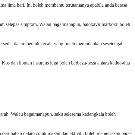
ama lima hari. Ini boleh membantu terutamanya apabila anda berasa
am selepas simptom. Walau bagaimanapun, baloxavir marboxil boleh
 tersedia dalam bentuk cecair, yang boleh memudahkan sesetengah
 Kos dan liputan insurans juga boleh berbeza-beza antara kedua-dua
 darah. Walau bagaimanapun, sakit selesema kadangkala boleh
n perubahan dalam corak makan dan aktiviti, boleh menjejaskan paras