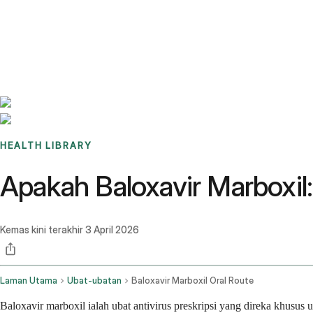
Benchmarks
Stories
FAQ
Sign up / Log in
HEALTH LIBRARY
Apakah Baloxavir Marboxil
Kemas kini terakhir
3 April 2026
Laman Utama
Ubat-ubatan
Baloxavir Marboxil Oral Route
Baloxavir marboxil ialah ubat antivirus preskripsi yang direka khusus