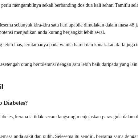
perlu mengambilnya sekali berbanding dos dua kali sehari Tamiflu sel
ema sebanyak kira-kira satu hari apabila dimulakan dalam masa 48 j
otensi menjadikan anda kurang berjangkit lebih awal.
g lebih luas, terutamanya pada wanita hamil dan kanak-kanak. Ia juga
etengah orang bertoleransi dengan satu lebih baik daripada yang lain.
l
 Diabetes?
abetes, kerana ia tidak secara langsung menjejaskan paras gula dalam
semasa anda sakit dan pulih. Selesema itu sendiri, bersama-sama denga