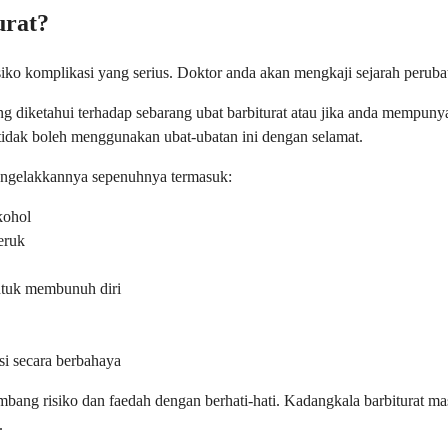
urat?
siko komplikasi yang serius. Doktor anda akan mengkaji sejarah peruba
ng diketahui terhadap sebarang ubat barbiturat atau jika anda mempun
a tidak boleh menggunakan ubat-ubatan ini dengan selamat.
mengelakkannya sepenuhnya termasuk:
kohol
eruk
ntuk membunuh diri
si secara berbahaya
ang risiko dan faedah dengan berhati-hati. Kadangkala barbiturat mas
.