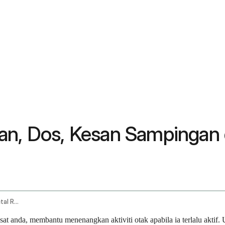
aan, Dos, Kesan Sampingan
Barbiturate Oral Route Parenteral Route Rectal Route
sat anda, membantu menenangkan aktiviti otak apabila ia terlalu aktif