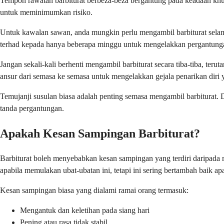
Tempoh rawatan barbiturat berbeza-beza bergantung pada keadaan khus
untuk meminimumkan risiko.
Untuk kawalan sawan, anda mungkin perlu mengambil barbiturat selama
terhad kepada hanya beberapa minggu untuk mengelakkan pergantung
Jangan sekali-kali berhenti mengambil barbiturat secara tiba-tiba, t
ansur dari semasa ke semasa untuk mengelakkan gejala penarikan diri 
Temujanji susulan biasa adalah penting semasa mengambil barbiturat
tanda pergantungan.
Apakah Kesan Sampingan Barbiturat?
Barbiturat boleh menyebabkan kesan sampingan yang terdiri daripada 
apabila memulakan ubat-ubatan ini, tetapi ini sering bertambah baik a
Kesan sampingan biasa yang dialami ramai orang termasuk:
Mengantuk dan keletihan pada siang hari
Pening atau rasa tidak stabil