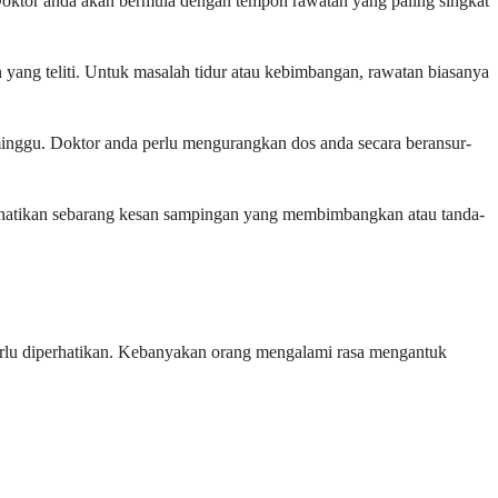
Doktor anda akan bermula dengan tempoh rawatan yang paling singkat
ang teliti. Untuk masalah tidur atau kebimbangan, rawatan biasanya
a minggu. Doktor anda perlu mengurangkan dos anda secara beransur-
erhatikan sebarang kesan sampingan yang membimbangkan atau tanda-
perlu diperhatikan. Kebanyakan orang mengalami rasa mengantuk