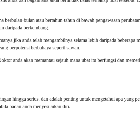
us anda dan bagaimana anda bertindak balas terhadap ubat tersebut. 
 berbulan-bulan atau bertahun-tahun di bawah pengawasan perubatan y
an daripada berkembang.
erutamanya jika anda telah mengambilnya selama lebih daripada beberap
yang berpotensi berbahaya seperti sawan.
. Doktor anda akan memantau sejauh mana ubat itu berfungsi dan mem
ringan hingga serius, dan adalah penting untuk mengetahui apa yang 
pabila badan anda menyesuaikan diri.