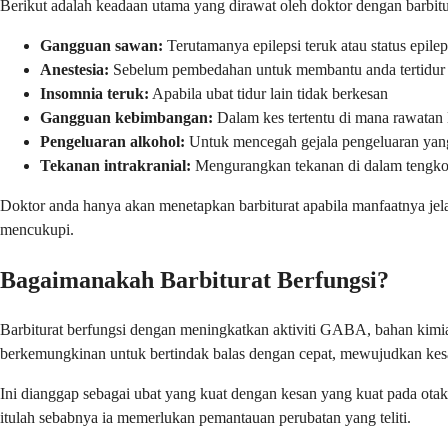
Berikut adalah keadaan utama yang dirawat oleh doktor dengan barbit
Gangguan sawan:
Terutamanya epilepsi teruk atau status epile
Anestesia:
Sebelum pembedahan untuk membantu anda tertidur da
Insomnia teruk:
Apabila ubat tidur lain tidak berkesan
Gangguan kebimbangan:
Dalam kes tertentu di mana rawatan l
Pengeluaran alkohol:
Untuk mencegah gejala pengeluaran yan
Tekanan intrakranial:
Mengurangkan tekanan di dalam tengkor
Doktor anda hanya akan menetapkan barbiturat apabila manfaatnya jela
mencukupi.
Bagaimanakah Barbiturat Berfungsi?
Barbiturat berfungsi dengan meningkatkan aktiviti GABA, bahan kimi
berkemungkinan untuk bertindak balas dengan cepat, mewujudkan kesa
Ini dianggap sebagai ubat yang kuat dengan kesan yang kuat pada otak
itulah sebabnya ia memerlukan pemantauan perubatan yang teliti.