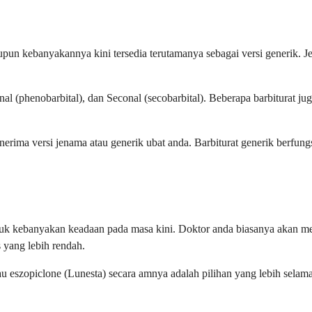
upun kebanyakannya kini tersedia terutamanya sebagai versi generik. 
al (phenobarbital), dan Seconal (secobarbital). Beberapa barbiturat j
ma versi jenama atau generik ubat anda. Barbiturat generik berfungsi
 untuk kebanyakan keadaan pada masa kini. Doktor anda biasanya akan m
 yang lebih rendah.
au eszopiclone (Lunesta) secara amnya adalah pilihan yang lebih selam