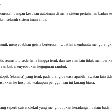
.
berurusan dengan keadaan autoimun di mana sistem pertahanan badan sec
an seluruh sistem imun anda.
ronik menyebabkan gejala berterusan. Ubat ini membantu mengurangkan
tis reumatoid sederhana hingga teruk dan rawatan lain tidak memberik
el rambut, menyebabkan keguguran rambut.
atopik (ekzema) yang teruk pada orang dewasa apabila rawatan lain tid
sukkan ke hospital, walaupun penggunaan ini kurang biasa.
ang seperti suis molekul yang menghidupkan keradangan dalam badan a