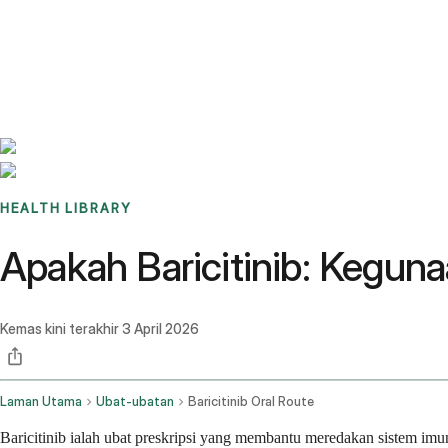
Benchmarks
Stories
FAQ
Sign up / Log in
HEALTH LIBRARY
Apakah Baricitinib: Kegun
Kemas kini terakhir
3 April 2026
Laman Utama
Ubat-ubatan
Baricitinib Oral Route
Baricitinib ialah ubat preskripsi yang membantu meredakan sistem imun