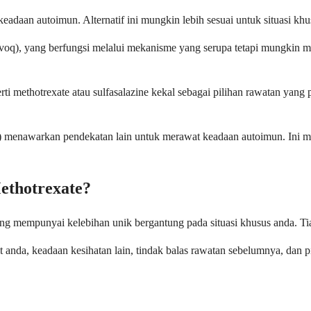
eadaan autoimun. Alternatif ini mungkin lebih sesuai untuk situasi khu
(Rinvoq), yang berfungsi melalui mekanisme yang serupa tetapi mungki
i methotrexate atau sulfasalazine kekal sebagai pilihan rawatan yang
pt) menawarkan pendekatan lain untuk merawat keadaan autoimun. Ini m
ethotrexate?
ing mempunyai kelebihan unik bergantung pada situasi khusus anda. Tia
nda, keadaan kesihatan lain, tindak balas rawatan sebelumnya, dan pil