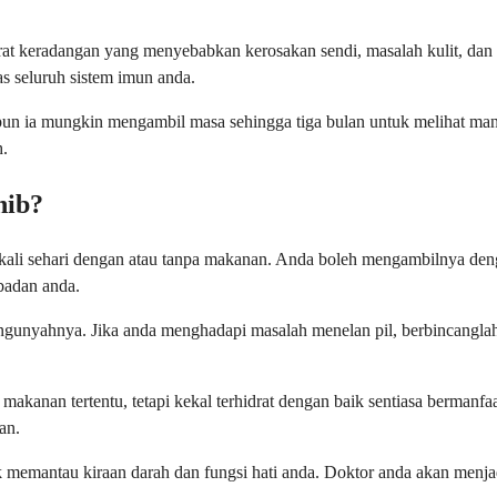
at keradangan yang menyebabkan kerosakan sendi, masalah kulit, dan 
 seluruh sistem imun anda.
 ia mungkin mengambil masa sehingga tiga bulan untuk melihat manfaat
h.
nib?
sekali sehari dengan atau tanpa makanan. Anda boleh mengambilnya deng
badan anda.
unyahnya. Jika anda menghadapi masalah menelan pil, berbincanglah de
makanan tertentu, tetapi kekal terhidrat dengan baik sentiasa berman
an.
k memantau kiraan darah dan fungsi hati anda. Doktor anda akan menja