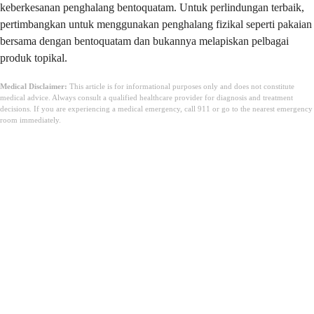
keberkesanan penghalang bentoquatam. Untuk perlindungan terbaik,
pertimbangkan untuk menggunakan penghalang fizikal seperti pakaian
bersama dengan bentoquatam dan bukannya melapiskan pelbagai
produk topikal.
Medical Disclaimer:
This article is for informational purposes only and does not constitute
medical advice. Always consult a qualified healthcare provider for diagnosis and treatment
decisions. If you are experiencing a medical emergency, call 911 or go to the nearest emergency
room immediately.